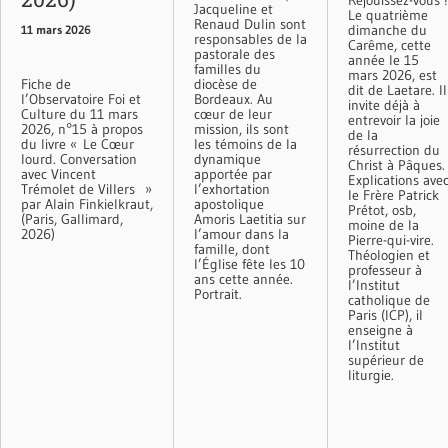
Réjouissez-vous !
Jacqueline et
Le quatrième
Renaud Dulin sont
dimanche du
11 mars 2026
responsables de la
Carême, cette
pastorale des
année le 15
familles du
mars 2026, est
Fiche de
diocèse de
dit de Laetare. Il
l’Observatoire Foi et
Bordeaux. Au
invite déjà à
Culture du 11 mars
cœur de leur
entrevoir la joie
2026, n°15 à propos
mission, ils sont
de la
du livre « Le Cœur
les témoins de la
résurrection du
lourd. Conversation
dynamique
Christ à Pâques.
avec Vincent
apportée par
Explications ave
Trémolet de Villers »
l’exhortation
le Frère Patrick
par Alain Finkielkraut,
apostolique
Prétot, osb,
(Paris, Gallimard,
Amoris Laetitia sur
moine de la
2026)
l’amour dans la
Pierre-qui-vire.
famille, dont
Théologien et
l’Église fête les 10
professeur à
ans cette année.
l’Institut
Portrait.
catholique de
Paris (ICP), il
enseigne à
l’Institut
supérieur de
liturgie.