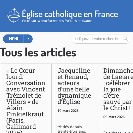
MENU
Tous les articles
« Le Cœur
Jacqueline
Dimanch
lourd.
et Renaud,
de Laetar
Conversation
acteurs
: célébrer
avec Vincent
d’une belle
la joie
Trémolet de
dynamique
d’être
Villers » de
d’Église
sauvé par
Alain
le Christ !
10 mars 2026
Finkielkraut
09 mars 2026
(Paris,
Gallimard
Mariés depuis
2026)
trente-trois ans,