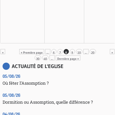
«
« Première page
…
6
7
8
9
10
…
20
»
30
40
…
Dernière page »
ACTUALITÉ DE L'EGLISE
05/08/26
Où fêter l’Assomption ?
05/08/26
Dormition ou Assomption, quelle différence ?
04/08/26