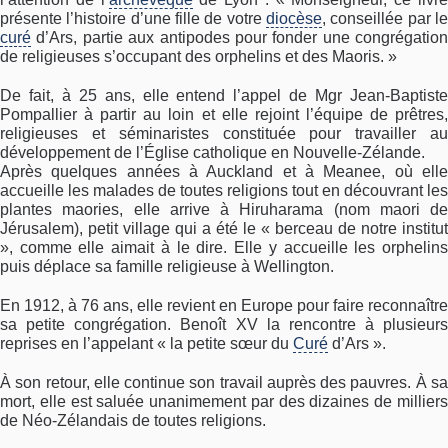
présente l’histoire d’une fille de votre
diocèse
, conseillée par le
curé
d’Ars, partie aux antipodes pour fonder une congrégation
de religieuses s’occupant des orphelins et des Maoris. »
De fait, à 25 ans, elle entend l’appel de Mgr Jean-Baptiste
Pompallier à partir au loin et elle rejoint l’équipe de prêtres,
religieuses et séminaristes constituée pour travailler au
développement de l’Église catholique en Nouvelle-Zélande.
Après quelques années à Auckland et à Meanee, où elle
accueille les malades de toutes religions tout en découvrant les
plantes maories, elle arrive à Hiruharama (nom maori de
Jérusalem), petit village qui a été le « berceau de notre institut
», comme elle aimait à le dire. Elle y accueille les orphelins
puis déplace sa famille religieuse à Wellington.
En 1912, à 76 ans, elle revient en Europe pour faire reconnaître
sa petite congrégation. Benoît XV la rencontre à plusieurs
reprises en l’appelant « la petite sœur du
Curé
d’Ars ».
À son retour, elle continue son travail auprès des pauvres. À sa
mort, elle est saluée unanimement par des dizaines de milliers
de Néo-Zélandais de toutes religions.