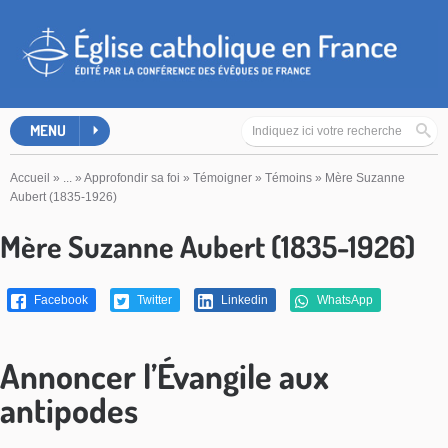
MENU
Accueil
»
...
»
Approfondir sa foi
»
Témoigner
»
Témoins
»
Mère Suzanne
Aubert (1835-1926)
Mère Suzanne Aubert (1835-1926)
Facebook
Twitter
Linkedin
WhatsApp
Annoncer l’Évangile aux
antipodes