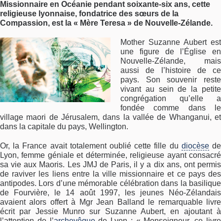
Missionnaire en Océanie pendant soixante-six ans, cette
religieuse lyonnaise, fondatrice des sœurs de la
Compassion, est la « Mère Teresa » de Nouvelle-Zélande.
Mother Suzanne Aubert est
une figure de l’Église en
Nouvelle-Zélande, mais
aussi de l’histoire de ce
pays. Son souvenir reste
vivant au sein de la petite
congrégation qu’elle a
fondée comme dans le
village maori de Jérusalem, dans la vallée de Whanganui, et
dans la capitale du pays, Wellington.
Or, la France avait totalement oublié cette fille du
diocèse
d
Lyon, femme géniale et déterminée, religieuse ayant consacré
sa vie aux Maoris. Les JMJ de Paris, il y a dix ans, ont permis
de raviver les liens entre la ville missionnaire et ce pays des
antipodes. Lors d’une mémorable célébration dans la basilique
de Fourvière, le 14 août 1997, les jeunes Néo-Zélandais
avaient alors offert à Mgr Jean Balland le remarquable livre
écrit par Jessie Munro sur Suzanne Aubert, en ajoutant à
l’attention de l’
archevêque
de Lyon : « Monseigneur, ce livr