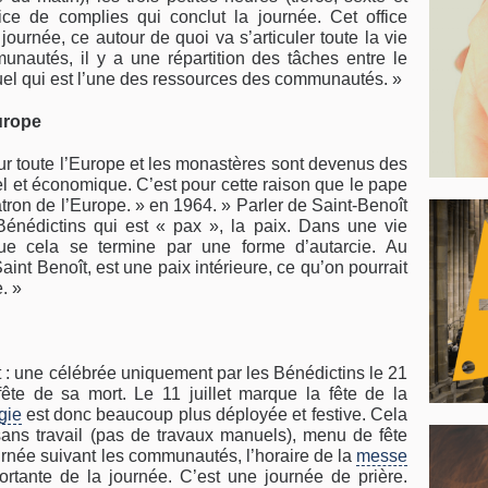
ffice de complies qui conclut la journée. Cet office
 journée, ce autour de quoi va s’articuler toute la vie
nautés, il y a une répartition des tâches entre le
manuel qui est l’une des ressources des communautés. »
Europe
sur toute l’Europe et les monastères sont devenus des
l et économique. C’est pour cette raison que le pape
atron de l’Europe. » en 1964. » Parler de Saint-Benoît
Bénédictins qui est « pax », la paix. Dans une vie
que cela se termine par une forme d’autarcie. Au
aint Benoît, est une paix intérieure, ce qu’on pourrait
. »
t : une célébrée uniquement par les Bénédictins le 21
ête de sa mort. Le 11 juillet marque la fête de la
rgie
est donc beaucoup plus déployée et festive. Cela
sans travail (pas de travaux manuels), menu de fête
urnée suivant les communautés, l’horaire de la
messe
tante de la journée. C’est une journée de prière.