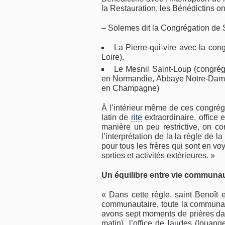
la Restauration, les Bénédictins ont
– Solemes dit la Congrégation de
La Pierre-qui-vire avec la con
Loire),
Le Mesnil Saint-Loup (congrég
en Normandie, Abbaye Notre-Dame 
en Champagne)
À l’intérieur même de ces congré
latin de
rite
extraordinaire, office 
manière un peu restrictive, on 
l’interprétation de la la règle de l
pour tous les frères qui sont en voy
sorties et activités extérieures. »
Un équilibre entre vie communaut
« Dans cette règle, saint Benoît e
communautaire, toute la communau
avons sept moments de prières dans
matin), l’office de laudes (louange