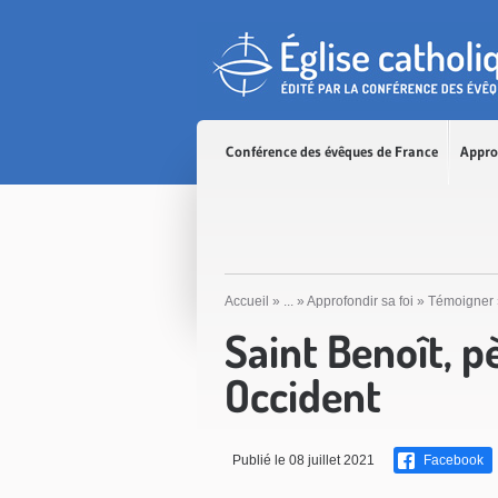
Accès direct au contenu
Accès direct à la recherche
Accès direct au menu
Conférence des évêques de France
Appro
Accueil
»
...
»
Approfondir sa foi
»
Témoigner
Saint Benoît, 
Occident
Publié le 08 juillet 2021
Facebook