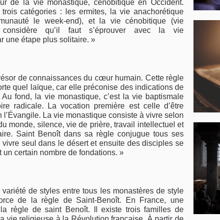
ateur de la vie monastique, cénobitique en Occident.
trois catégories : les ermites, la vie anachorétique
unauté le week-end), et la vie cénobitique (vie
 considère qu’il faut s’éprouver avec la vie
une étape plus solitaire. »
 trésor de connaissances du cœur humain. Cette règle
rte quel laïque, car elle préconise des indications de
Au fond, la vie monastique, c’est la vie baptismale
e radicale. La vocation première est celle d’être
n l’Évangile. La vie monastique consiste à vivre selon
du monde, silence, vie de prière, travail intellectuel et
ire. Saint Benoît dans sa règle conjugue tous ses
 vivre seul dans le désert et ensuite des disciples se
ait un certain nombre de fondations. »
variété de styles entre tous les monastères de style
 force de la règle de Saint-Benoît. En France, une
a règle de saint Benoît. Il existe trois familles de
a vie religieuse à la Révolution française. À partir de