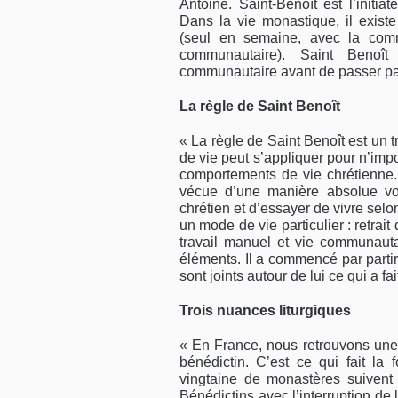
Antoine. Saint-Benoît est l’initi
Dans la vie monastique, il existe 
(seul en semaine, avec la comm
communautaire). Saint Benoît
communautaire avant de passer par 
La règle de Saint Benoît
« La règle de Saint Benoît est un
de vie peut s’appliquer pour n’impo
comportements de vie chrétienne. 
vécue d’une manière absolue voir
chrétien et d’essayer de vivre selo
un mode de vie particulier : retrait 
travail manuel et vie communauta
éléments. Il a commencé par partir
sont joints autour de lui ce qui a f
Trois nuances liturgiques
« En France, nous retrouvons une 
bénédictin. C’est ce qui fait la
vingtaine de monastères suivent l
Bénédictins avec l’interruption de l