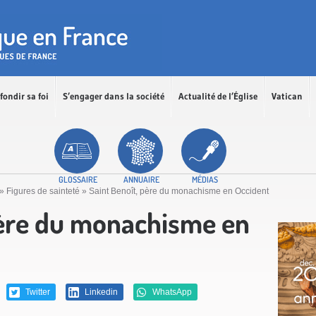
fondir sa foi
S’engager dans la société
Actualité de l’Église
Vatican
GLOSSAIRE
ANNUAIRE
MÉDIAS
»
Figures de sainteté
»
Saint Benoît, père du monachisme en Occident
père du monachisme en
Twitter
Linkedin
WhatsApp