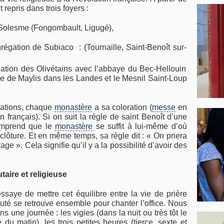
 repris dans trois foyers :
 Solesme (Fongombault, Ligugé),
grégation de Subiaco : (Tournaille, Saint-Benoît sur-
ation des Olivétains avec l’abbaye du Bec-Hellouin
de Maylis dans les Landes et le Mesnil Saint-Loup
gations, chaque
monastère
a sa coloration (
messe
en
en français). Si on suit la règle de saint Benoît d’une
comprend que le
monastère
se suffit à lui-même d’où
a clôture. Et en même temps, sa règle dit : « On priera
age ». Cela signifie qu’il y a la possibilité d’avoir des
aire et religieuse
ssaye de mettre cet équilibre entre la vie de prière
té se retrouve ensemble pour chanter l’office. Nous
 une journée : les vigies (dans la nuit ou très tôt le
 du matin), les trois petites heures (tierce, sexte et