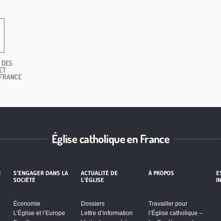
 DES
ET
 FRANCE
Église catholique en France
I
S’ENGAGER DANS LA
ACTUALITÉ DE
À PROPOS
E
SOCIÉTÉ
L’ÉGLISE
I
Économie
Dossiers
Travailler pour
L’Église et l’Europe
Lettre d’information
l’Église catholique –