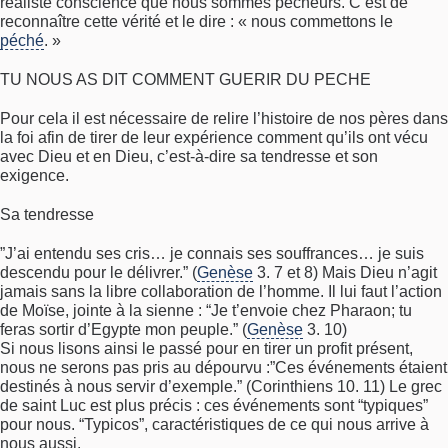
réaliste conscience que nous sommes pécheurs. C’est de
reconnaître cette vérité et le dire : « nous commettons le
péché
. »
TU NOUS AS DIT COMMENT GUERIR DU PECHE
Pour cela il est nécessaire de relire l’histoire de nos pères dans
la foi afin de tirer de leur expérience comment qu’ils ont vécu
avec Dieu et en Dieu, c’est-à-dire sa tendresse et son
exigence.
Sa tendresse
”J’ai entendu ses cris… je connais ses souffrances… je suis
descendu pour le délivrer.” (
Genèse
3. 7 et 8) Mais Dieu n’agit
jamais sans la libre collaboration de l’homme. Il lui faut l’action
de Moïse, jointe à la sienne : “Je t’envoie chez Pharaon; tu
feras sortir d’Egypte mon peuple.” (
Genèse
3. 10)
Si nous lisons ainsi le passé pour en tirer un profit présent,
nous ne serons pas pris au dépourvu :”Ces événements étaient
destinés à nous servir d’exemple.” (Corinthiens 10. 11) Le grec
de saint Luc est plus précis : ces événements sont “typiques”
pour nous. “Typicos”, caractéristiques de ce qui nous arrive à
nous aussi.