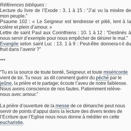
Références bibliques :
Lecture du livre de l’Exode : 3. 1 à 15 : “J’ai vu la misère de
mon peuple.”
Psaume 102 : « Le Seigneur est tendresse et pitié, lent à la
colère et plein d’amour. »
Lettre de saint Paul aux Corinthiens : 10. 1 à 12 : “Destinés à
nous servir d’exemple pour nous empêcher de désirer le mal.”
Evangile
selon saint Luc : 13. 1 à 9 : Peut-être donnera-t-il du
fruit dans l’avenir ?”
***
“Tu es la source de toute bonté, Seigneur, et toute
miséricorde
vient de toi. Tu nous as dit comment guérir du
péché
par le
jeûne
, la prière et le partage; écoute l’aveu de notre faiblesse.
Nous avons conscience de nos fautes. Patiemment relève-
nous avec amour.”
La prière d’ouverture de la
messe
de ce dimanche peut nous
servir de points d’appui dans la lecture des divers textes de
l’Ecriture que l’Eglise nous nous donne à méditer en cette
eucharistie
.