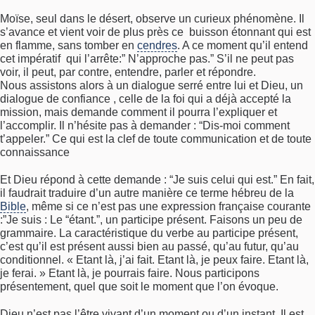
Moïse, seul dans le désert, observe un curieux phénomène. Il
s’avance et vient voir de plus près ce buisson étonnant qui est
en flamme, sans tomber en
cendres
. A ce moment qu’il entend
cet impératif qui l’arrête:” N’approche pas.” S’il ne peut pas
voir, il peut, par contre, entendre, parler et répondre.
Nous assistons alors à un dialogue serré entre lui et Dieu, un
dialogue de confiance , celle de la foi qui a déjà accepté la
mission, mais demande comment il pourra l’expliquer et
l’accomplir. Il n’hésite pas à demander : “Dis-moi comment
t’appeler.” Ce qui est la clef de toute communication et de toute
connaissance
Et Dieu répond à cette demande : “Je suis celui qui est.” En fait,
il faudrait traduire d’un autre manière ce terme hébreu de la
Bible
, même si ce n’est pas une expression française courante
:”Je suis : Le “étant.”, un participe présent. Faisons un peu de
grammaire. La caractéristique du verbe au participe présent,
c’est qu’il est présent aussi bien au passé, qu’au futur, qu’au
conditionnel. « Etant là, j’ai fait. Etant là, je peux faire. Etant là,
je ferai. » Etant là, je pourrais faire. Nous participons
présentement, quel que soit le moment que l’on évoque.
Dieu n’est pas l’être vivant d’un moment ou d’un instant. Il est