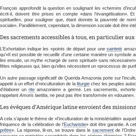
François approfondit la question en soulignant les «chemins d’inc
écrit-il, doivent être prises en compte «dans l’évangélisation». Et
spirituelle», pour souligner que, étant donnée la pauvreté de nomb
sociale». Parallèlement, cependant, la dimension sociale doit être inté
Des sacrements accessibles à tous, en particulier au
L’Exhortation indique les «points de départ pour une
sainteté
amazon
qu’«Il est possible de recueillir d’une certaine manière un symbole a
lire ensuite, un mythe «chargé de sens spirituel» sans nécessaire
fêtes religieuses qui, bien qu’elles nécessitent un «processus de puri
Un autre passage significatif de Querida Amazonia porte sur l’incult
appelé à un effort d’«inculturation de la
liturgie
chez les peuples autoch
d’élaborer un
rite
amazonien» a germé. Les sacrements, exhorte Fra
rappelant
Amoris laetitia
, ne peut pas être transformée en «douane».
Les évêques d’Amérique latine envoient des mission
A cela s’ajoute le thème de «l’inculturation de la ministérialité» au
fréquence de la célébration de l’
Eucharistie
» doit être garantie. A ce
prêtre
». La réponse, lit-on, se trouve dans le
sacrement
de l’Ordre
«assurer ce ministère sacerdotal» dans les régions éloignées ? Franç