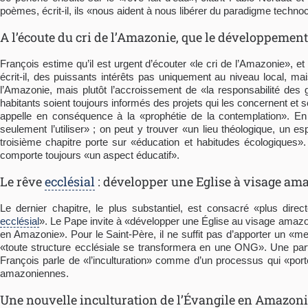
poèmes, écrit-il, ils «nous aident à nous libérer du paradigme technoc
A l’écoute du cri de l’Amazonie, que le développement
François estime qu’il est urgent d’écouter «le cri de l’Amazonie», et 
écrit-il, des puissants intérêts pas uniquement au niveau local, mai
l’Amazonie, mais plutôt l’accroissement de «la responsabilité des
habitants soient toujours informés des projets qui les concernent et 
appelle en conséquence à la «prophétie de la contemplation». En é
seulement l’utiliser» ; on peut y trouver «un lieu théologique, un 
troisième chapitre porte sur «éducation et habitudes écologiques».
comporte toujours «un aspect éducatif».
Le rêve
ecclésial
: développer une Eglise à visage am
Le dernier chapitre, le plus substantiel, est consacré «plus dir
ecclésial
». Le Pape invite à «développer une Église au visage amaz
en Amazonie». Pour le Saint-Père, il ne suffit pas d’apporter un «mes
«toute structure ecclésiale se transformera en une ONG». Une part
François parle de «l’inculturation» comme d’un processus qui «porte
amazoniennes.
Une nouvelle inculturation de l’Évangile en Amazon