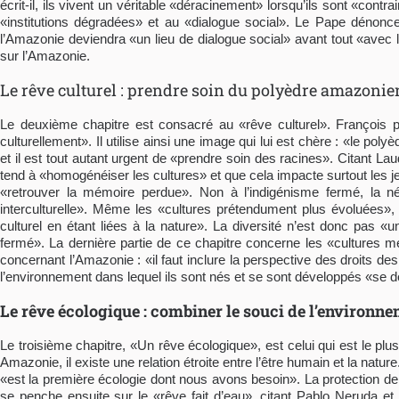
écrit-il, ils vivent un véritable «déracinement» lorsqu’ils sont «cont
«institutions dégradées» et au «dialogue social». Le Pape dénonce 
l’Amazonie deviendra «un lieu de dialogue social» avant tout «avec le
sur l’Amazonie.
Le rêve culturel : prendre soin du polyèdre amazonie
Le deuxième chapitre est consacré au «rêve culturel». François p
culturellement». Il utilise ainsi une image qui lui est chère : «le po
et il est tout autant urgent de «prendre soin des racines». Citant Lau
tend à «homogénéiser les cultures» et que cela impacte surtout les 
«retrouver la mémoire perdue». Non à l’indigénisme fermé, la néce
interculturelle». Même les «cultures prétendument plus évoluées»
culturel en étant liées à la nature». La diversité n’est donc pas
fermé». La dernière partie de ce chapitre concerne les «cultures 
concernant l’Amazonie : «il faut inclure la perspective des droits des
l’environnement dans lequel ils sont nés et se sont développés «se d
Le rêve écologique : combiner le souci de l’environn
Le troisième chapitre, «Un rêve écologique», est celui qui est le plus 
Amazonie, il existe une relation étroite entre l’être humain et la nat
«est la première écologie dont nous avons besoin». La protection de
se penche ensuite sur le «rêve fait d’eau», citant Pablo Neruda et