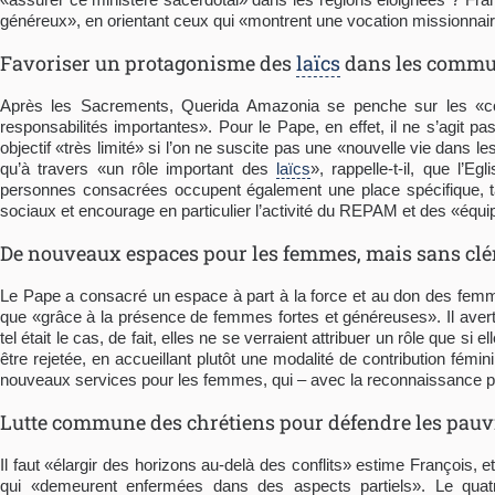
généreux», en orientant ceux qui «montrent une vocation missionnaire»
Favoriser un protagonisme des
laïcs
dans les commu
Après les Sacrements, Querida Amazonia se penche sur les «c
responsabilités importantes». Pour le Pape, en effet, il ne s’agit 
objectif «très limité» si l’on ne suscite pas une «nouvelle vie da
qu’à travers «un rôle important des
laïcs
», rappelle-t-il, que l’
personnes consacrées occupent également une place spécifique, ta
sociaux et encourage en particulier l’activité du REPAM et des «équi
De nouveaux espaces pour les femmes, mais sans clér
Le Pape a consacré un espace à part à la force et au don des fem
que «grâce à la présence de femmes fortes et généreuses». Il avertit 
tel était le cas, de fait, elles ne se verraient attribuer un rôle que s
être rejetée, en accueillant plutôt une modalité de contribution fémi
nouveaux services pour les femmes, qui – avec la reconnaissance p
Lutte commune des chrétiens pour défendre les pauv
Il faut «élargir des horizons au-delà des conflits» estime François, 
qui «demeurent enfermées dans des aspects partiels». Le quat