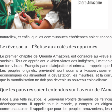
naturelle», et enfin, que les communautés chrétiennes soient «capab
Le rêve social : l’Église aux côtés des opprimés
Le premier chapitre de Querida Amazonia est consacré au «rêve so
sociale». Tout en appréciant le «bien-vivre» des indigènes, il met e
un ton vibrant, François parle d’»injustice et crime». Il rappelle q
Les peuples originels, prévient-il, sont soumis à l’«asservisseme
économiques qui alimentent la dévastation, les meurtres, et la corru
que la mondialisation ne doit pas devenir un nouveau colonialisme.
Que les pauvres soient entendus sur l’avenir de l’Am
Face à une telle injustice, le Souverain Pontife demande de «s’indi
développement». Il appelle tout le monde, y compris les dirigea
communautaire». Il rappelle que pour les peuples amazoniens, les 