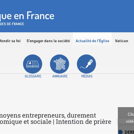
fondir sa foi
S’engager dans la société
Actualité de l’Église
Vatican
GLOSSAIRE
ANNUAIRE
MÉDIAS
t moyens entrepreneurs, durement
Cli
omique et sociale | Intention de prière
vidé
DER