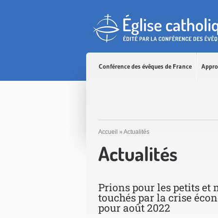
Accès direct au contenu
Accès direct à la recherche
Accès direct au menu
Conférence des évêques de France
Appro
Accueil
»
Actualités
Actualités
Prions pour les petits e
touchés par la crise écon
pour août 2022