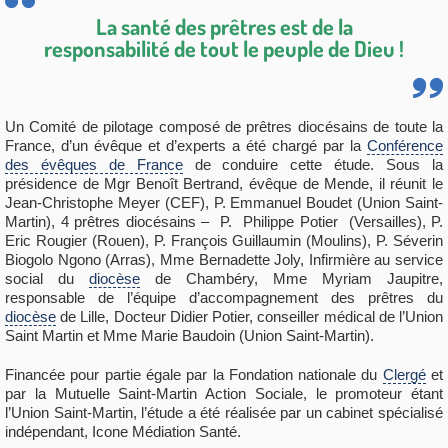
La santé des prêtres est de la
responsabilité de tout le peuple de Dieu !
Un Comité de pilotage composé de prêtres diocésains de toute la
France, d’un évêque et d’experts a été chargé par la
Conférence
des évêques de France
de conduire cette étude. Sous la
présidence de Mgr Benoît Bertrand, évêque de Mende, il réunit le
Jean-Christophe Meyer (CEF), P. Emmanuel Boudet (Union Saint-
Martin), 4 prêtres diocésains – P. Philippe Potier (Versailles), P.
Eric Rougier (Rouen), P. François Guillaumin (Moulins), P. Séverin
Biogolo Ngono (Arras), Mme Bernadette Joly, Infirmière au service
social du
diocèse
de Chambéry, Mme Myriam Jaupitre,
responsable de l’équipe d’accompagnement des prêtres du
diocèse
de Lille, Docteur Didier Potier, conseiller médical de l’Union
Saint Martin et Mme Marie Baudoin (Union Saint-Martin).
Financée pour partie égale par la Fondation nationale du
Clergé
et
par la Mutuelle Saint-Martin Action Sociale, le promoteur étant
l’Union Saint-Martin, l’étude a été réalisée par un cabinet spécialisé
indépendant, Icone Médiation Santé.