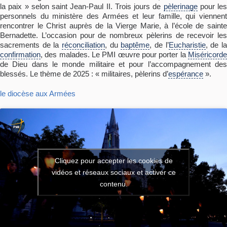
la paix » selon saint Jean-Paul II. Trois jours de
pèlerinage
pour les
personnels du ministère des Armées et leur famille, qui viennent
rencontrer le Christ auprès de la Vierge Marie, à l’école de sainte
Bernadette. L’occasion pour de nombreux pèlerins de recevoir les
sacrements de la
réconciliation
, du
baptême
, de l’
Eucharistie
, de l
confirmation
, des malades. Le PMI œuvre pour porter la
Miséricorde
de Dieu dans le monde militaire et pour l’accompagnement des
blessés. Le thème de 2025 : « militaires, pèlerins d’
espérance
».
le diocèse aux Armées
Cliquez pour accepter les cookies de
vidéos et réseaux sociaux et activer ce
contenu.