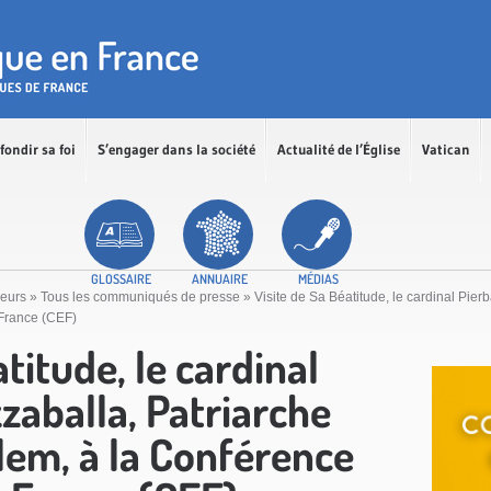
fondir sa foi
S’engager dans la société
Actualité de l’Église
Vatican
GLOSSAIRE
ANNUAIRE
MÉDIAS
ceurs
»
Tous les communiqués de presse
»
Visite de Sa Béatitude, le cardinal Pierb
France (CEF)
titude, le cardinal
zzaballa, Patriarche
lem, à la Conférence