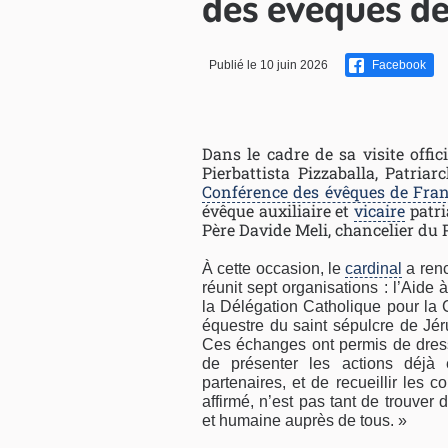
des évêques de
Publié le 10 juin 2026
Facebook
Dans le cadre de sa visite offi
Pierbattista Pizzaballa, Patriar
Conférence des évêques de Fra
évêque auxiliaire et
vicaire
patri
Père Davide Meli, chancelier du 
À cette occasion, le
cardinal
a renc
réunit sept organisations : l’Aide
la Délégation Catholique pour la 
équestre du saint sépulcre de Jér
Ces échanges ont permis de dresse
de présenter les actions déjà 
partenaires, et de recueillir les c
affirmé, n’est pas tant de trouver
et humaine auprès de tous. »