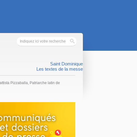
Saint Dominique
Les textes de la messe
attista Pizzaballa, Patriarche latin de