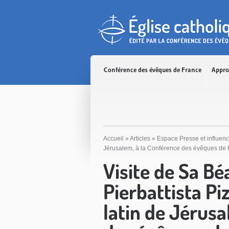
Accès direct au contenu
Accès direct à la recherche
Accès direct au menu
Conférence des évêques de France
Appro
Accueil
»
Articles
»
Espace Presse et influen
Jérusalem, à la Conférence des évêques de 
Visite de Sa Béa
Pierbattista Pi
latin de Jérusa