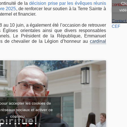
ontinuité de la
décision prise par les évêques réunis
Cli
contact
bre 2025
, de renforcer leur soutien à la Terre Sainte à
vidé
ternel et financier.
Contact
 8 au 10 juin, a également été l’occasion de retrouver
CEF
es Églises orientales ainsi que divers responsables
tionnels. Le Président de la République, Emmanuel
es de chevalier de la Légion d’honneur au
cardinal
pour accepter les cookies de
 réseaux sociaux et activer ce
contenu.