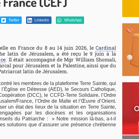
 France (CEF)
Twitter
Linkedin
WhatsApp
cielle en France du 8 au 14 juin 2026, le
Cardinal
che latin de Jérusalem, a été reçu le 9 juin à la
nce
. Il était accompagné de Mgr William Shomali,
arcal pour Jérusalem et la Palestine, ainsi que du
Patriarcat latin de Jérusalem.
ontré les membres de la plateforme Terre Sainte, qui
 à l’Église en Détresse (AED), le Secours Catholique,
Coopération (DCC), le CCFD-Terre Solidaire, l’Ordre
usalem/France, l’Ordre de Malte et l’Œuvre d’Orient.
r un état des lieux de la situation en Terre Sainte,
engagées par les diocèses et les organisations
onseils du Patriarche : » Notre mission là-bas, a-t-il
 des solutions que d’assurer une présence chrétienne