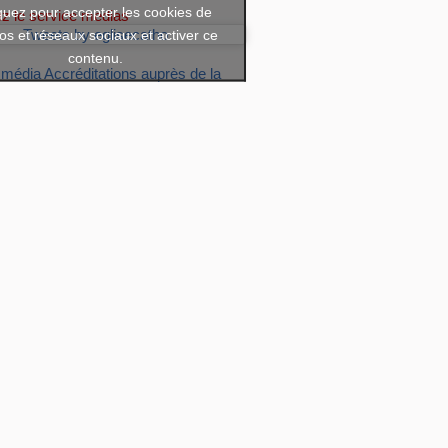
quez pour accepter les cookies de
ez le service medias
os et réseaux sociaux et activer ce
Tweets by eglisecatho
contenu.
 média
Accréditations auprès de la