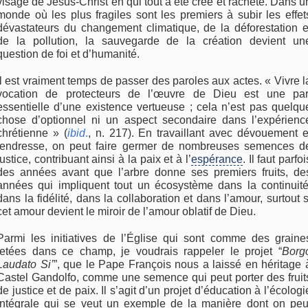
visage de Jésus-Christ en qui tout a été créé et racheté. Dans u
monde où les plus fragiles sont les premiers à subir les effet
dévastateurs du changement climatique, de la déforestation e
de la pollution, la sauvegarde de la création devient un
question de foi et d’humanité.
Il est vraiment temps de passer des paroles aux actes. « Vivre l
vocation de protecteurs de l’œuvre de Dieu est une par
essentielle d’une existence vertueuse ; cela n’est pas quelqu
chose d’optionnel ni un aspect secondaire dans l’expérienc
chrétienne » (
ibid
.
, n. 217). En travaillant avec dévouement e
tendresse, on peut faire germer de nombreuses semences d
justice, contribuant ainsi à la paix et à l’
espérance
. Il faut parfoi
des années avant que l’arbre donne ses premiers fruits, de
années qui impliquent tout un écosystème dans la continuité
dans la fidélité, dans la collaboration et dans l’amour, surtout s
cet amour devient le miroir de l’amour oblatif de Dieu.
Parmi les initiatives de l’Église qui sont comme des graine
jetées dans ce champ, je voudrais rappeler le projet “
Borg
Laudato Si’
”, que le Pape François nous a laissé en héritage 
Castel Gandolfo, comme une semence qui peut porter des fruit
de justice et de paix. Il s’agit d’un projet d’éducation à l’écologi
intégrale qui se veut un exemple de la manière dont on peu