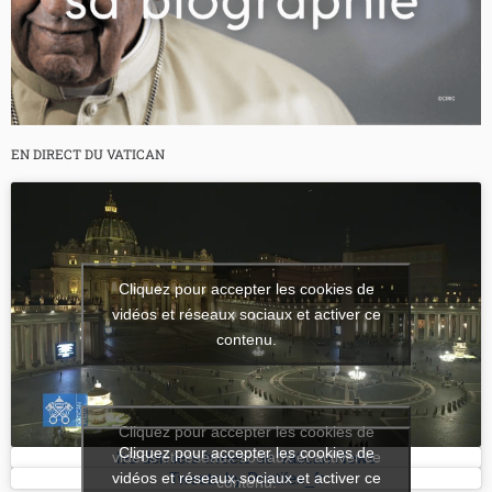
EN DIRECT DU VATICAN
Cliquez pour accepter les cookies de
vidéos et réseaux sociaux et activer ce
contenu.
Cliquez pour accepter les cookies de
Cliquez pour accepter les cookies de
vidéos et réseaux sociaux et activer ce
les derniers tweets de Vatican News
vidéos et réseaux sociaux et activer ce
Tweets by Pontifex_fr
contenu.