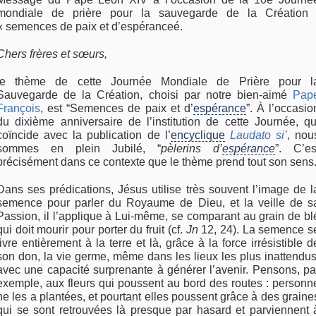
mondiale de prière pour la sauvegarde de la Création 
« semences de paix et d’espéranceé.
Chers frères et sœurs,
le thème de cette Journée Mondiale de Prière pour l
Sauvegarde de la Création, choisi par notre bien-aimé
Pap
François
, est “Semences de paix et d’
espérance
”. À l’occasio
du dixième anniversaire de l’institution de cette Journée, qu
coïncide avec la publication de l’
encyclique
Laudato si’
, nou
sommes en plein Jubilé, “
pèlerins d’
espérance
”. C’es
précisément dans ce contexte que le thème prend tout son sens
Dans ses prédications, Jésus utilise très souvent l’image de l
semence pour parler du Royaume de Dieu, et la veille de s
Passion, il l’applique à Lui-même, se comparant au grain de bl
qui doit mourir pour porter du fruit (cf.
Jn
12, 24). La semence s
livre entièrement à la terre et là, grâce à la force irrésistible d
son don, la vie germe, même dans les lieux les plus inattendus
avec une capacité surprenante à générer l’avenir. Pensons, pa
exemple, aux fleurs qui poussent au bord des routes : personn
ne les a plantées, et pourtant elles poussent grâce à des graine
qui se sont retrouvées là presque par hasard et parviennent 