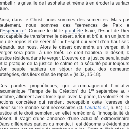
embellir la grisaille de l’asphalte et même à en éroder la surfac
dure.
Ainsi, dans le Christ, nous sommes des semences. Mais pa
seulement, nous sommes des “semences de Paix e
d’
Espérance
”. Comme le dit le
prophète
Isaïe, l’Esprit de Die
est capable de transformer le désert, aride et brûlé, en un jardin
lieu de repos et de sérénité : « l’Esprit qui vient d’en haut ser
répandu sur nous. Alors le désert deviendra un verger, et l
verger sera pareil à une forêt. Le droit habitera le désert, l
justice résidera dans le verger. L’œuvre de la justice sera la paix
et la pratique de la justice, le calme et la sécurité pour toujours
Mon peuple habitera un séjour de paix, des demeure
protégées, des lieux sûrs de repos » (
Is
32, 15-18).
Ces paroles prophétiques, qui accompagneront l’initiativ
er
œcuménique “Temps de la Création” du 1
septembre au 
octobre, affirment avec force que, avec la prière, la volonté et le
actions concrètes qui rendent perceptible cette “caresse d
Dieu” sur le monde sont nécessaires (cf.
Laudato si’
, n. 84). L
justice et le droit semblent en effet remédier à l’inhospitalité d
désert. Il s’agit d’une annonce d’une actualité extraordinaire
Dans différentes parties du monde, il est désormais évident qu