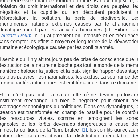
notre terre est en train de tomber en ruine. Partout, l’injustice, l
violation du droit international et des droits des peuples, le
inégalités et la cupidité qui en découlent produisent l
déforestation, la pollution, la perte de biodiversité. Le
phénomènes naturels extrêmes causés par le changemen
climatique induit par les activités humaines (cf. Exhort. ap
Laudate Deum
, n. 5) augmentent en intensité et en fréquence
sans compter les effets à moyen et long terme de la dévastatio
humaine et écologique causée par les conflits armés.
Il semble qu’il n’y ait toujours pas de prise de conscience que l
destruction de la nature ne touche pas tout le monde de la mêm
manière : bafouer la justice et la paix signifie frapper davantag
les plus pauvres, les marginalisés, les exclus. La souffrance de
communautés autochtones est emblématique dans ce domaine.
Et ce n’est pas tout : la nature elle-même devient parfois u
instrument d’échange, un bien à négocier pour obtenir de
avantages économiques ou politiques. Dans ces dynamiques, l
création est transformée en champ de bataille pour le contrôl
des ressources vitales, comme en témoignent les zone
agricoles et les forêts devenues dangereuses à cause de
mines, la politique de la “terre brûlée”
[1]
, les conflits qui éclaten
autour des sources d’eau, la distribution inéquitable de