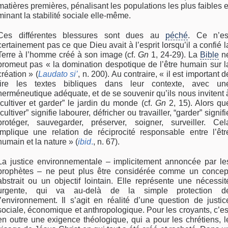
matières premières, pénalisant les populations les plus faibles e
minant la stabilité sociale elle-même.
Ces différentes blessures sont dues au
péché
. Ce n’es
certainement pas ce que Dieu avait à l’esprit lorsqu’il a confié l
Terre à l’homme créé à son image (cf.
Gn
1, 24-29). La
Bible
n
promeut pas « la domination despotique de l’être humain sur l
création » (
Laudato si’
, n. 200). Au contraire, « il est important d
lire les textes bibliques dans leur contexte, avec un
herméneutique adéquate, et de se souvenir qu’ils nous invitent 
“cultiver et garder” le jardin du monde (cf.
Gn
2, 15). Alors qu
“cultiver” signifie labourer, défricher ou travailler, “garder” signifi
protéger, sauvegarder, préserver, soigner, surveiller. Cel
implique une relation de réciprocité responsable entre l’êtr
humain et la nature » (
ibid
.
, n. 67).
La justice environnementale – implicitement annoncée par le
prophètes – ne peut plus être considérée comme un concep
abstrait ou un objectif lointain. Elle représente une nécessit
urgente, qui va au-delà de la simple protection d
l’environnement. Il s’agit en réalité d’une question de justic
sociale, économique et anthropologique. Pour les croyants, c’es
en outre une exigence théologique, qui a pour les chrétiens, l