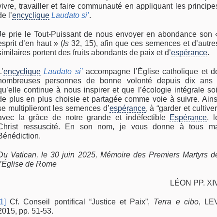
vivre, travailler et faire communauté en appliquant les principe
de l’
encyclique
Laudato si’
.
Je prie le Tout-Puissant de nous envoyer en abondance son 
esprit d’en haut » (
Is
32, 15), afin que ces semences et d’autre
similaires portent des fruits abondants de paix et d’
espérance
.
L’
encyclique
Laudato si’
accompagne l’Église catholique et d
nombreuses personnes de bonne volonté depuis dix ans 
qu’elle continue à nous inspirer et que l’écologie intégrale soi
de plus en plus choisie et partagée comme voie à suivre. Ains
se multiplieront les semences d’
espérance
, à “garder et cultiver
avec la grâce de notre grande et indéfectible
Espérance
, l
Christ ressuscité. En son nom, je vous donne à tous m
Bénédiction.
Du Vatican, le 30 juin 2025, Mémoire des Premiers Martyrs d
l’Église de Rome
LÉON PP. XI
[1]
Cf. Conseil pontifical “Justice et Paix”,
Terra e cibo
, LE
2015, pp. 51-53.