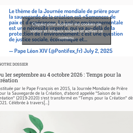
Le thème de la Journée mondiale de prière pour
la sauvegarde de la création est «Semences de
paix et d'
espérance
». La justice environnementale
Cliquez pour accepter les cookies de
est une nécessité urgente, qui va au-delà de la
vidéos et réseaux sociaux et activer ce
protection de l'environnement: c'est une question
contenu.
de justice sociale, économique et…
— Pape Léon XIV (@Pontifex_fr)
July 2, 2025
NOTRE DOSSIER
u 1er septembre au 4 octobre 2026 : Temps pour la
réation
nstituée par le Pape François en 2015, la Journée Mondiale de Prière
our la Sauvegarde de la Création, d'abord appelée "Saison de la
réation" (2019-2020) s'est transformé en "Temps pour la Création" dè
021. Célébrée à travers[...]