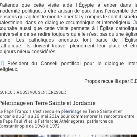
J’attends que cette visite aide l’Égypte à entrer dans l
modernité politique, à être artisan de paix dans l’ensemble de
tensions qui agitent le monde oriental y compris le conflit israélo
palestinien, dans ce dialogue œcuménique et interreligieux. J
souhaite aussi que cette visite permette à l’Église catholiqu
universelle de se redire toujours qu’elle n’est pas qu’une églis
latine. Les catholiques orientaux font partie de l’Églis
catholique, ils doivent trouver pleinement leur place et êtr
toujours mieux considérés.
[1]
Président du Conseil pontifical pour le dialogue inter
religieux,
Propos recueillis par E.
ÇA PEUT AUSSI VOUS INTÉRESSER
Pèlerinage en Terre Sainte et Jordanie
Le Pape François s'est rendu en
pèlerinage
en Terre Sainte et en
Jordanie du 24 au 26 mai 2014 pour commémorer la rencontre entre
le Pape Paul VI et le Patriarche Athénagoras, patriarche de
Constantinople de 1948 à 1972.