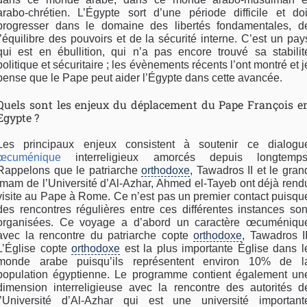
arabo-chrétien. L’Égypte sort d’une période difficile et doi
progresser dans le domaine des libertés fondamentales, d
l’équilibre des pouvoirs et de la sécurité interne. C’est un pay
qui est en ébullition, qui n’a pas encore trouvé sa stabilit
politique et sécuritaire ; les évènements récents l’ont montré et j
pense que le Pape peut aider l’Égypte dans cette avancée.
Quels sont les enjeux du déplacement du Pape François e
Egypte ?
Les principaux enjeux consistent à soutenir ce dialogu
œcuménique
interreligieux amorcés depuis longtemps
Rappelons que le patriarche
orthodoxe
, Tawadros II et le gran
imam de l’Université d’Al-Azhar, Ahmed el-Tayeb ont déjà rend
visite au Pape à Rome. Ce n’est pas un premier contact puisqu
des rencontres régulières entre ces différentes instances son
organisées. Ce voyage a d’abord un caractère œcuméniqu
avec la rencontre du patriarche copte
orthodoxe
, Tawadros II
L’Église copte
orthodoxe
est la plus importante Église dans l
monde arabe puisqu’ils représentent environ 10% de l
population égyptienne. Le programme contient également un
dimension interreligieuse avec la rencontre des autorités d
l’Université d’Al-Azhar qui est une université important