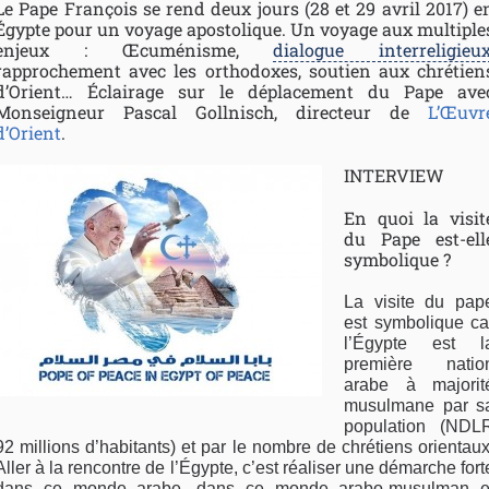
Le Pape François se rend deux jours (28 et 29 avril 2017) e
Égypte pour un voyage apostolique. Un voyage aux multiple
enjeux : Œcuménisme,
dialogue interreligieu
rapprochement avec les orthodoxes, soutien aux chrétien
d’Orient… Éclairage sur le déplacement du Pape ave
Monseigneur Pascal Gollnisch, directeur de
L’Œuvr
d’Orient
.
INTERVIEW
En quoi la visit
du Pape est-ell
symbolique ?
La visite du pap
est symbolique ca
l’Égypte est l
première natio
arabe à majorit
musulmane par s
population (NDL
92 millions d’habitants) et par le nombre de chrétiens orientaux
Aller à la rencontre de l’Égypte, c’est réaliser une démarche fort
dans ce monde arabe, dans ce monde arabo-musulman e