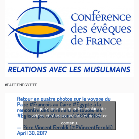
#PAPEENEGYPTE
Retour en quatre photos sur le voyage du
Pape
#François
au Caire
#Egypte
à la
Cliquez pour accepter les cookies de
rencontre des chrétiens de toutes les
#Eglises
pic.twitter.com/uX47Ql7Hb6
vidéos et réseaux sociaux et activer ce
contenu.
— Père Vincent Feroldi (@PVincentFeroldi)
April 30, 2017