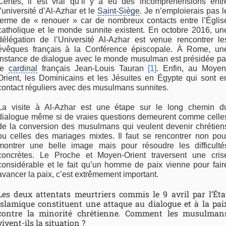
Certes, il est vrai qu’il y a eu des incompréhensions entr
l’université d’Al-Azhar et le
Saint-Siège
. Je n’emploierais pas l
terme de « renouer » car de nombreux contacts entre l’Églis
catholique et le monde sunnite existent. En octobre 2016, un
délégation de l’Université Al-Azhar est venue rencontrer le
évêques français à la Conférence épiscopale. À Rome, un
instance de dialogue avec le monde musulman est présidée pa
le
cardinal
français Jean-Louis Tauran
[1]
. Enfin, au Moyen
Orient, les Dominicains et les Jésuites en Égypte qui sont e
contact réguliers avec des musulmans sunnites.
La visite à Al-Azhar est une étape sur le long chemin d
dialogue même si de vraies questions demeurent comme celle
de la conversion des musulmans qui veulent devenir chrétien
ou celles des mariages mixtes. Il faut se rencontrer non pou
montrer une belle image mais pour résoudre les difficulté
concrètes. Le Proche et Moyen-Orient traversent une cris
considérable et le fait qu’un homme de paix vienne pour fair
avancer la paix, c’est extrêmement important.
Les deux attentats meurtriers commis le 9 avril par l’Éta
islamique constituent une attaque au dialogue et à la pai
contre la minorité chrétienne. Comment les musulman
vivent-ils la situation ?