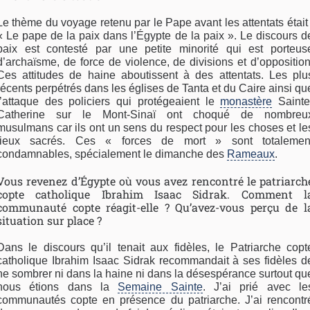
Le thème du voyage retenu par le Pape avant les attentats était 
« Le pape de la paix dans l’Égypte de la paix ». Le discours d
paix est contesté par une petite minorité qui est porteus
d’archaïsme, de force de violence, de divisions et d’opposition
Ces attitudes de haine aboutissent à des attentats. Les plu
récents perpétrés dans les églises de Tanta et du Caire ainsi qu
l’attaque des policiers qui protégeaient le
monastère
Sainte
Catherine sur le Mont-Sinaï ont choqué de nombreu
musulmans car ils ont un sens du respect pour les choses et le
lieux sacrés. Ces « forces de mort » sont totalemen
condamnables, spécialement le dimanche des
Rameaux
.
Vous revenez d’Égypte où vous avez rencontré le patriarch
copte catholique Ibrahim Isaac Sidrak. Comment l
communauté copte réagit-elle ? Qu’avez-vous perçu de l
situation sur place ?
Dans le discours qu’il tenait aux fidèles, le Patriarche copt
catholique Ibrahim Isaac Sidrak recommandait à ses fidèles d
ne sombrer ni dans la haine ni dans la désespérance surtout qu
nous étions dans la
Semaine Sainte
. J’ai prié avec le
communautés copte en présence du patriarche. J’ai rencontr