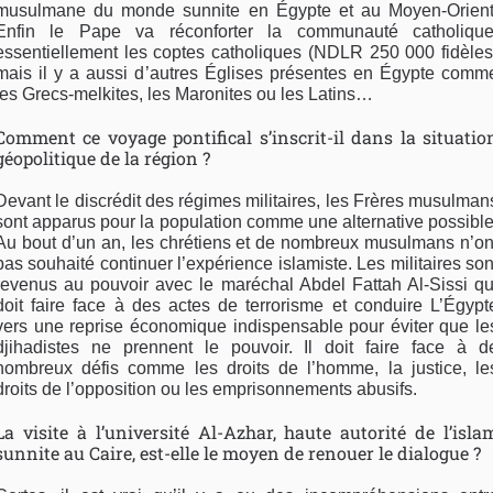
musulmane du monde sunnite en Égypte et au Moyen-Orient
Enfin le Pape va réconforter la communauté catholique
essentiellement les coptes catholiques (NDLR 250 000 fidèles
mais il y a aussi d’autres Églises présentes en Égypte comm
les Grecs-melkites, les Maronites ou les Latins…
Comment ce voyage pontifical s’inscrit-il dans la situatio
géopolitique de la région ?
Devant le discrédit des régimes militaires, les Frères musulman
sont apparus pour la population comme une alternative possible
Au bout d’un an, les chrétiens et de nombreux musulmans n’on
pas souhaité continuer l’expérience islamiste. Les militaires son
revenus au pouvoir avec le maréchal Abdel Fattah Al-Sissi qu
doit faire face à des actes de terrorisme et conduire L’Égypt
vers une reprise économique indispensable pour éviter que le
djihadistes ne prennent le pouvoir. Il doit faire face à d
nombreux défis comme les droits de l’homme, la justice, le
droits de l’opposition ou les emprisonnements abusifs.
La visite à l’université Al-Azhar, haute autorité de l’isla
sunnite au Caire, est-elle le moyen de renouer le dialogue ?