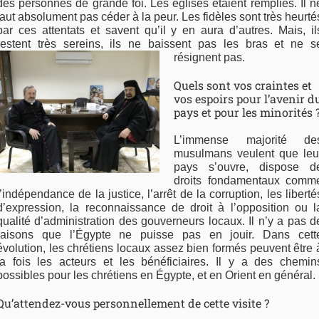
des personnes de grande foi. Les églises étaient remplies. Il n
faut absolument pas céder à la peur. Les fidèles sont très heurté
par ces attentats et savent qu’il y en aura d’autres. Mais, il
restent très sereins, ils ne baissent pas les bras et ne s
résignent pas.
Quels sont vos craintes et
vos espoirs pour l’avenir d
pays et pour les minorités 
L’immense majorité de
musulmans veulent que leu
pays s’ouvre, dispose d
droits fondamentaux comm
l’indépendance de la justice, l’arrêt de la corruption, les liberté
d’expression, la reconnaissance de droit à l’opposition ou l
qualité d’administration des gouverneurs locaux. Il n’y a pas d
raisons que l’Égypte ne puisse pas en jouir. Dans cett
évolution, les chrétiens locaux assez bien formés peuvent être 
la fois les acteurs et les bénéficiaires. Il y a des chemin
possibles pour les chrétiens en Égypte, et en Orient en général.
Qu’attendez-vous personnellement de cette visite ?