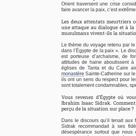
Orient traversent une crise cons
faire avancer la paix, c’est extrêm
Les deux attentats meurtriers c
une attaque au dialogue et à la
musulmans vivent-ils la situatio
Le thème du voyage retenu par le P
dans l’Égypte de la paix ». Le dis
est porteuse d’archaïsme, de for
attitudes de haine aboutissent à
églises de Tanta et du Caire ain
monastère
Sainte-Catherine sur l
ils ont un sens du respect pour le
sont totalement condamnables, sp
Vous revenez d’Égypte où vous
Ibrahim Isaac Sidrak. Comment 
perçu de la situation sur place ?
Dans le discours qu’il tenait aux 
Sidrak recommandait à ses fid
désespérance surtout que nous 