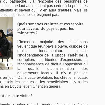
du patriarche. J’ai rencontré des personnes de
mplies. Il ne faut absolument pas céder à la peur. Les
ttentats et savent qu’il y en aura d’autres. Mais, ils
t pas les bras et ne se résignent pas.
Quels sont vos craintes et vos espoirs
pour l’avenir du pays et pour les
minorités ?
L’immense majorité des musulmans
veulent que leur pays s’ouvre, dispose de
droits fondamentaux comme
l’indépendance de la justice, l’arrêt de la
corruption, les libertés d’expression, la
reconnaissance de droit à l’opposition ou
i
la qualité d’administration des
gouverneurs locaux. Il n’y a pas de
 en jouir. Dans cette évolution, les chrétiens locaux
la fois les acteurs et les bénéficiaires. Il y a des
ns en Égypte, et en Orient en général.
 de cette visite ?
’Égypte à entrer dans la modernité politique, à être