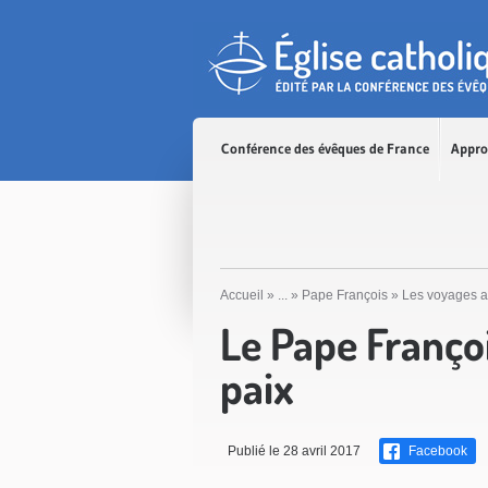
Accès direct au contenu
Accès direct à la recherche
Accès direct au menu
Conférence des évêques de France
Appro
Accueil
»
...
»
Pape François
»
Les voyages a
Le Pape Franço
paix
Publié le 28 avril 2017
Facebook