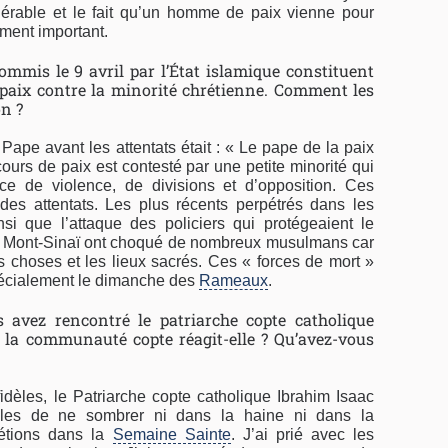
idérable et le fait qu’un homme de paix vienne pour
ement important.
ommis le 9 avril par l’État islamique constituent
 paix contre la minorité chrétienne. Comment les
n ?
ape avant les attentats était : « Le pape de la paix
cours de paix est contesté par une petite minorité qui
ce de violence, de divisions et d’opposition. Ces
 des attentats. Les plus récents perpétrés dans les
si que l’attaque des policiers qui protégeaient le
e Mont-Sinaï ont choqué de nombreux musulmans car
s choses et les lieux sacrés. Ces « forces de mort »
écialement le dimanche des
Rameaux
.
 avez rencontré le patriarche copte catholique
la communauté copte réagit-elle ? Qu’avez-vous
fidèles, le Patriarche copte catholique Ibrahim Isaac
èles de ne sombrer ni dans la haine ni dans la
étions dans la
Semaine Sainte
. J’ai prié avec les