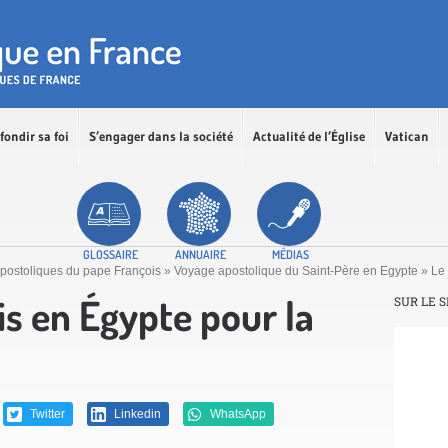
fondir sa foi
S’engager dans la société
Actualité de l’Église
Vatican
GLOSSAIRE
ANNUAIRE
MÉDIAS
postoliques du pape François
»
Voyage apostolique du Saint-Père en Egypte
»
Le 
is en Égypte pour la
SUR LE S
Twitter
Linkedin
WhatsApp