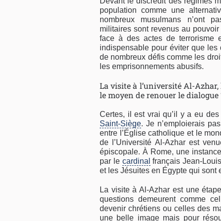
Devant le discrédit des régimes m
population comme une alternativ
nombreux musulmans n’ont pas 
militaires sont revenus au pouvoir
face à des actes de terrorisme 
indispensable pour éviter que les d
de nombreux défis comme les droits
les emprisonnements abusifs.
La visite à l’université Al-Azhar,
le moyen de renouer le dialogue 
Certes, il est vrai qu’il y a eu de
Saint-Siège
. Je n’emploierais pa
entre l’Église catholique et le mo
de l’Université Al-Azhar est ven
épiscopale. À Rome, une instanc
par le
cardinal
français Jean-Loui
et les Jésuites en Égypte qui sont
La visite à Al-Azhar est une éta
questions demeurent comme cel
devenir chrétiens ou celles des ma
une belle image mais pour résoud