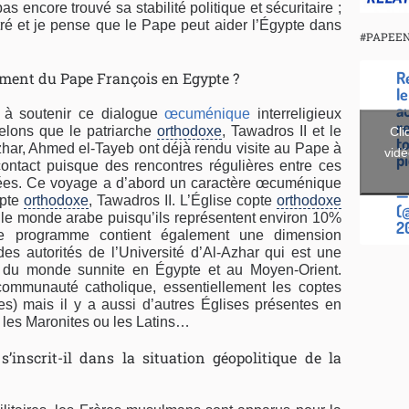
pas encore trouvé sa stabilité politique et sécuritaire ;
ré et je pense que le Pape peut aider l’Égypte dans
#PAPEE
R
ement du Pape François en Egypte ?
l
a
t à soutenir ce dialogue
œcuménique
interreligieux
r
lons que le patriarche
orthodoxe
, Tawadros II et le
Cli
t
zhar, Ahmed el-Tayeb ont déjà rendu visite au Pape à
vidé
p
ntact puisque des rencontres régulières entre ces
isées. Ce voyage a d’abord un caractère œcuménique
—
opte
orthodoxe
, Tawadros II. L’Église copte
orthodoxe
(
s le monde arabe puisqu’ils représentent environ 10%
2
Le programme contient également une dimension
des autorités de l’Université d’Al-Azhar qui est une
e du monde sunnite en Égypte et au Moyen-Orient.
communauté catholique, essentiellement les coptes
s) mais il y a aussi d’autres Églises présentes en
les Maronites ou les Latins…
’inscrit-il dans la situation géopolitique de la