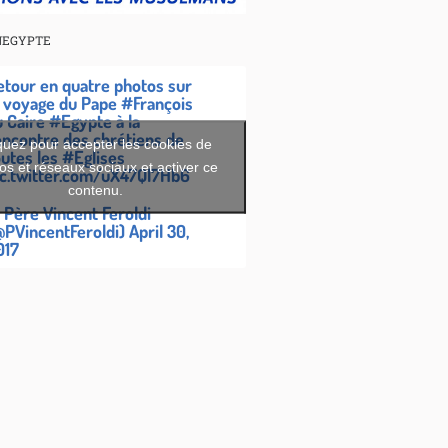
NEGYPTE
etour en quatre photos sur
e voyage du Pape
#François
u Caire
#Egypte
à la
encontre des chrétiens de
quez pour accepter les cookies de
outes les
#Eglises
os et réseaux sociaux et activer ce
ic.twitter.com/uX47Ql7Hb6
contenu.
 Père Vincent Feroldi
@PVincentFeroldi)
April 30,
017