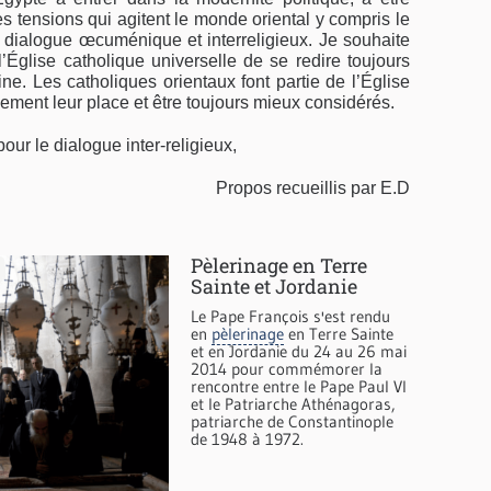
s tensions qui agitent le monde oriental y compris le
ce dialogue œcuménique et interreligieux. Je souhaite
l’Église catholique universelle de se redire toujours
ine. Les catholiques orientaux font partie de l’Église
inement leur place et être toujours mieux considérés.
our le dialogue inter-religieux,
Propos recueillis par E.D
Pèlerinage en Terre
Sainte et Jordanie
Le Pape François s'est rendu
en
pèlerinage
en Terre Sainte
et en Jordanie du 24 au 26 mai
2014 pour commémorer la
rencontre entre le Pape Paul VI
et le Patriarche Athénagoras,
patriarche de Constantinople
de 1948 à 1972.