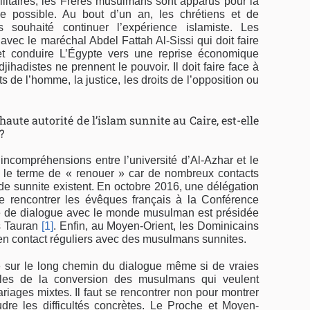
ilitaires, les Frères musulmans sont apparus pour la
e possible. Au bout d’un an, les chrétiens et de
souhaité continuer l’expérience islamiste. Les
 avec le maréchal Abdel Fattah Al-Sissi qui doit faire
et conduire L’Égypte vers une reprise économique
jihadistes ne prennent le pouvoir. Il doit faire face à
 de l’homme, la justice, les droits de l’opposition ou
 haute autorité de l’islam sunnite au Caire, est-elle
?
s incompréhensions entre l’université d’Al-Azhar et le
s le terme de « renouer » car de nombreux contacts
nde sunnite existent. En octobre 2016, une délégation
ue rencontrer les évêques français à la Conférence
e de dialogue avec le monde musulman est présidée
s Tauran
[1]
. Enfin, au Moyen-Orient, les Dominicains
 en contact réguliers avec des musulmans sunnites.
pe sur le long chemin du dialogue même si de vraies
les de la conversion des musulmans qui veulent
riages mixtes. Il faut se rencontrer non pour montrer
re les difficultés concrètes. Le Proche et Moyen-