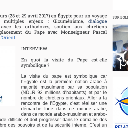
urs (28 et 29 avril 2017) en Égypte pour un voyage
SUR EGL
x multiples enjeux : Œcuménisme,
dialogue
avec les orthodoxes, soutien aux chrétiens
déplacement du Pape avec Monseigneur Pascal
’Orient
.
INTERVIEW
En quoi la visite du Pape est-elle
symbolique ?
La visite du pape est symbolique car
l’Égypte est la première nation arabe à
majorité musulmane par sa population
(NDLR 92 millions d’habitants) et par le
nombre de chrétiens orientaux. Aller à la
rencontre de l’Égypte, c’est réaliser une
démarche forte dans ce monde arabe,
dans ce monde arabo-musulman et arabo-
ode difficile et doit progresser dans le domaine des
ibre des pouvoirs et de la sécurité interne. C’est un