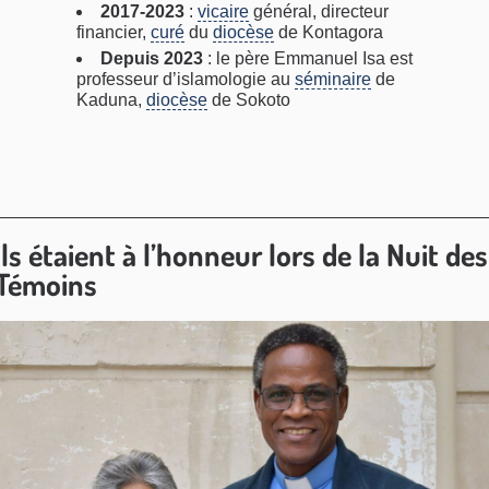
2017-2023
:
vicaire
général, directeur
financier,
curé
du
diocèse
de Kontagora
Depuis 2023
: le père Emmanuel Isa est
professeur d’islamologie au
séminaire
de
Kaduna,
diocèse
de Sokoto
ils étaient à l’honneur lors de la Nuit des
Témoins