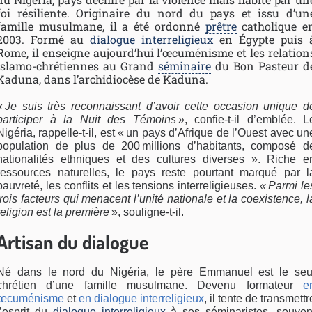
foi résiliente. Originaire du nord du pays et issu d’un
famille musulmane, il a été ordonné
prêtre
catholique e
2003. Formé au
dialogue interreligieux
en Égypte puis 
Rome, il enseigne aujourd’hui l’œcuménisme et les relation
islamo-chrétiennes au Grand
séminaire
du Bon Pasteur d
Kaduna, dans l’archidiocèse de Kaduna.
«
Je suis très reconnaissant d’avoir cette occasion unique d
participer à la Nuit des Témoins
», confie-t-il d’emblée. L
Nigéria, rappelle-t-il, est « un pays d’Afrique de l’Ouest avec un
population de plus de 200 millions d’habitants, composé d
nationalités ethniques et des cultures diverses ». Riche e
ressources naturelles, le pays reste pourtant marqué par l
pauvreté, les conflits et les tensions interreligieuses.
« Parmi le
trois facteurs qui menacent l’unité nationale et la coexistence, l
religion est la première
», souligne-t-il.
Artisan du dialogue
Né dans le nord du Nigéria, le père Emmanuel est le seu
chrétien d’une famille musulmane. Devenu formateur
e
œcuménisme
et
en dialogue interreligieux
, il tente de transmettr
l’esprit du
dialogue interreligieux
à ses séminaristes, souven