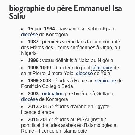
biographie du père Emmanuel Isa
Saliu
15 juin 1964
: naissance à Tsohon-Kpan,
diocèse
de Kontagora
1987
: premiers vœux dans la communauté
des Frères des Écoles chrétiennes à Ondo, au
Nigéria
1996
: vœux définitifs à Naka au Nigéria
1996-1999
: directeur du petit
séminaire
de
saint Pierre, Jimera-Yola,
diocèse
de Yola
1999-2003
: études à Rome au
séminaire
de
Pontificio Collegio Beda
2003
:
ordination
presbytérale à Guffanti,
diocèse
de Kontagora
2013-2015
: études d’arabe en Égypte –
licence d’arabe
2015-2017
: études au PISAI (Institut
pontifical d’études arabes et d’islamologie) à
Rome – licence en islamologie