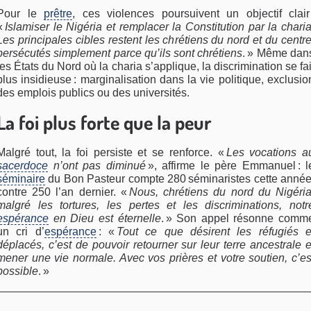
Pour le
prêtre
, ces violences poursuivent un objectif clair 
«
Islamiser le Nigéria et remplacer la Constitution par la charia
Les principales cibles restent les chrétiens du nord et du centre
persécutés simplement parce qu’ils sont chrétiens
. » Même dan
les États du Nord où la charia s’applique, la discrimination se fai
plus insidieuse : marginalisation dans la vie politique, exclusio
des emplois publics ou des universités.
La foi plus forte que la peur
Malgré tout, la foi persiste et se renforce. «
Les vocations a
sacerdoce
n’ont pas diminué
», affirme le père Emmanuel : l
séminaire
du Bon Pasteur compte 280 séminaristes cette année
contre 250 l’an dernier. «
Nous, chrétiens du nord du Nigéria
malgré les tortures, les pertes et les discriminations, notr
espérance
en Dieu est éternelle
. » Son appel résonne comm
un cri d’
espérance
: «
Tout ce que désirent les réfugiés e
déplacés, c’est de pouvoir retourner sur leur terre ancestrale e
mener une vie normale. Avec vos prières et votre soutien, c’es
possible
. »