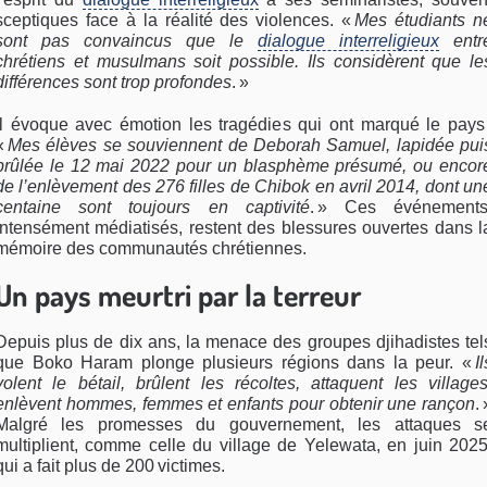
sceptiques face à la réalité des violences. «
Mes étudiants n
sont pas convaincus que le
dialogue interreligieux
entr
chrétiens et musulmans soit possible. Ils considèrent que le
différences sont trop profondes
. »
Il évoque avec émotion les tragédies qui ont marqué le pays 
«
Mes élèves se souviennent de Deborah Samuel, lapidée pui
brûlée le 12 mai 2022 pour un blasphème présumé, ou encor
de l’enlèvement des 276 filles de Chibok en avril 2014, dont un
centaine sont toujours en captivité
. » Ces événements
intensément médiatisés, restent des blessures ouvertes dans l
mémoire des communautés chrétiennes.
Un pays meurtri par la terreur
Depuis plus de dix ans, la menace des groupes djihadistes tel
que Boko Haram plonge plusieurs régions dans la peur. «
Il
volent le bétail, brûlent les récoltes, attaquent les villages
enlèvent hommes, femmes et enfants pour obtenir une rançon
. 
Malgré les promesses du gouvernement, les attaques s
multiplient, comme celle du village de Yelewata, en juin 2025
qui a fait plus de 200 victimes.