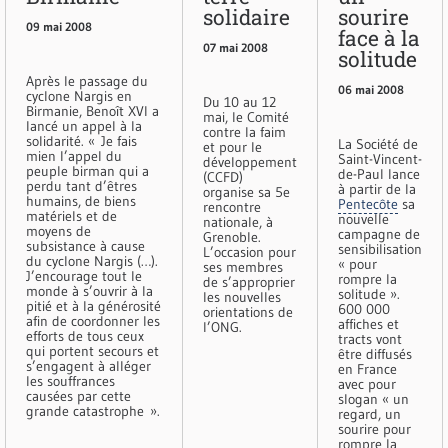
solidaire
sourire
09 mai 2008
face à la
07 mai 2008
solitude
Après le passage du
06 mai 2008
cyclone Nargis en
Du 10 au 12
Birmanie, Benoît XVI a
mai, le Comité
lancé un appel à la
contre la faim
solidarité. « Je fais
La Société de
et pour le
mien l’appel du
Saint-Vincent-
développement
peuple birman qui a
de-Paul lance
(CCFD)
perdu tant d’êtres
à partir de la
organise sa 5e
humains, de biens
Pentecôte
sa
rencontre
matériels et de
nouvelle
nationale, à
moyens de
campagne de
Grenoble.
subsistance à cause
sensibilisation
L’occasion pour
du cyclone Nargis (…).
« pour
ses membres
J’encourage tout le
rompre la
de s’approprier
monde à s’ouvrir à la
solitude ».
les nouvelles
pitié et à la générosité
600 000
orientations de
afin de coordonner les
affiches et
l’ONG.
efforts de tous ceux
tracts vont
qui portent secours et
être diffusés
s’engagent à alléger
en France
les souffrances
avec pour
causées par cette
slogan « un
grande catastrophe ».
regard, un
sourire pour
rompre la