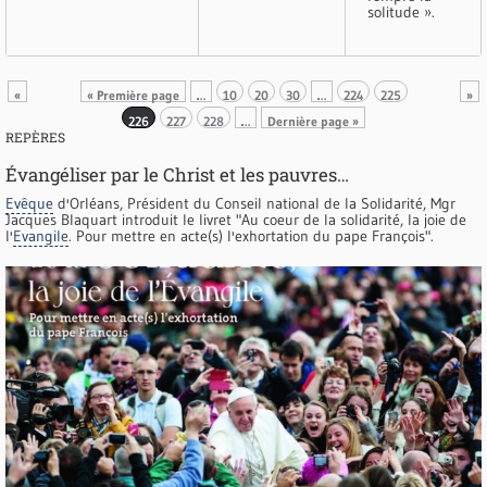
solitude ».
«
« Première page
…
10
20
30
…
224
225
»
226
227
228
…
Dernière page »
REPÈRES
Évangéliser par le Christ et les pauvres…
Evêque
d'Orléans, Président du Conseil national de la Solidarité, Mgr
Jacques Blaquart introduit le livret "Au coeur de la solidarité, la joie de
l'
Evangile
. Pour mettre en acte(s) l'exhortation du pape François".