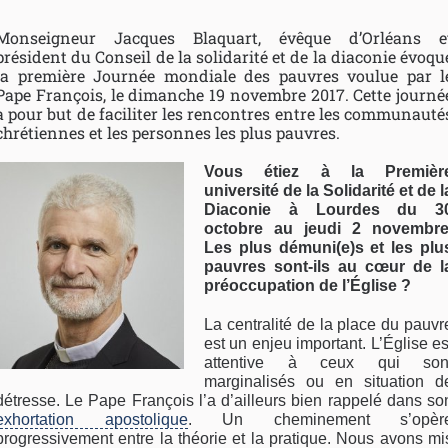
Monseigneur Jacques Blaquart, évêque d’Orléans e
président du Conseil de la solidarité et de la diaconie évoqu
la première Journée mondiale des pauvres voulue par l
Pape François, le dimanche 19 novembre 2017. Cette journé
a pour but de faciliter les rencontres entre les communauté
chrétiennes et les personnes les plus pauvres.
Vous étiez à la Premièr
université de la Solidarité et de l
Diaconie à Lourdes du 3
octobre au jeudi 2 novembre
Les plus démuni(e)s et les plu
pauvres sont-ils au cœur de l
préoccupation de l’Église ?
La centralité de la place du pauvr
est un enjeu important. L’Église es
attentive à ceux qui son
marginalisés ou en situation d
détresse. Le Pape François l’a d’ailleurs bien rappelé dans so
exhortation apostolique
. Un cheminement s’opèr
progressivement entre la théorie et la pratique. Nous avons mi