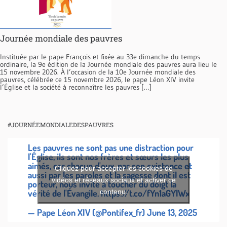
Journée mondiale des pauvres
Instituée par le pape François et fixée au 33e dimanche du temps
ordinaire, la 9e édition de la Journée mondiale des pauvres aura lieu le
15 novembre 2026. À l’occasion de la 10e Journée mondiale des
pauvres, célébrée ce 15 novembre 2026, le pape Léon XIV invite
l’Église et la société à reconnaître les pauvres […]
#JOURNÉEMONDIALEDESPAUVRES
Les pauvres ne sont pas une distraction pour
l'Église, ils sont nos frères et sœurs les plus
aimés, car chacun d'eux, par son existence et
Cliquez pour accepter les cookies de
aussi par les paroles et la sagesse dont il est
vidéos et réseaux sociaux et activer ce
porteur, nous invite à toucher du doigt la
contenu.
vérité de l'Évangile.
https://t.co/fYn1aGYlWx
— Pape Léon XIV (@Pontifex_fr)
June 13, 2025