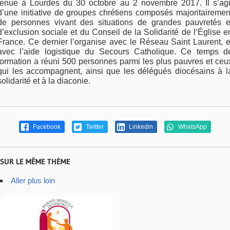
tenue à Lourdes du 30 octobre au 2 novembre 2017. Il s’agi
d’une initiative de groupes chrétiens composés majoritairemen
de personnes vivant des situations de grandes pauvretés e
d’exclusion sociale et du Conseil de la Solidarité de l’Église e
France. Ce dernier l’organise avec le Réseau Saint Laurent, e
avec l’aide logistique du Secours Catholique. Ce temps d
formation a réuni 500 personnes parmi les plus pauvres et ceu
qui les accompagnent, ainsi que les délégués diocésains à l
solidarité et à la diaconie.
Facebook
Twitter
Linkedin
WhatsApp
SUR LE MÊME THÈME
Aller plus loin