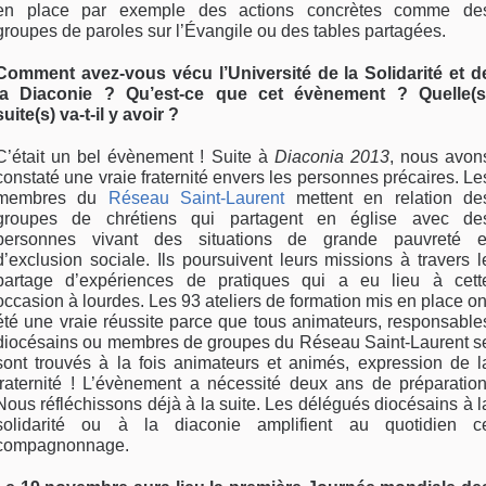
en place par exemple des actions concrètes comme de
groupes de paroles sur l’Évangile ou des tables partagées.
Comment avez-vous vécu l’Université de la Solidarité et d
la Diaconie ? Qu’est-ce que cet évènement ? Quelle(s
suite(s) va-t-il y avoir ?
C’était un bel évènement ! Suite à
Diaconia 2013
, nous avon
constaté une vraie fraternité envers les personnes précaires. Le
membres du
Réseau Saint-Laurent
mettent en relation de
groupes de chrétiens qui partagent en église avec de
personnes vivant des situations de grande pauvreté e
d’exclusion sociale. Ils poursuivent leurs missions à travers l
partage d’expériences de pratiques qui a eu lieu à cett
occasion à lourdes. Les 93 ateliers de formation mis en place on
été une vraie réussite parce que tous animateurs, responsable
diocésains ou membres de groupes du Réseau Saint-Laurent s
sont trouvés à la fois animateurs et animés, expression de l
fraternité ! L’évènement a nécessité deux ans de préparation
Nous réfléchissons déjà à la suite. Les délégués diocésains à l
solidarité ou à la diaconie amplifient au quotidien c
compagnonnage.