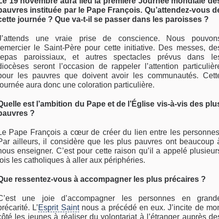
Le 19 novembre aura lieu la première Journée mondiale de
pauvres instituée par le Pape François. Qu’attendez-vous d
cette journée ? Que va-t-il se passer dans les paroisses ?
J’attends une vraie prise de conscience. Nous pouvon
remercier le Saint-Père pour cette initiative. Des messes, de
repas paroissiaux, et autres spectacles prévus dans le
diocèses seront l’occasion de rappeler l’attention particulièr
pour les pauvres que doivent avoir les communautés. Cett
journée aura donc une coloration particulière.
Quelle est l’ambition du Pape et de l’Église vis-à-vis des plu
pauvres ?
Le Pape François a cœur de créer du lien entre les personnes
Par ailleurs, il considère que les plus pauvres ont beaucoup 
nous enseigner. C’est pour cette raison qu’il a appelé plusieur
fois les catholiques à aller aux périphéries.
Que ressentez-vous à accompagner les plus précaires ?
C’est une joie d’accompagner les personnes en grand
précarité. L’
Esprit Saint
nous a précédé en eux. J’incite de mo
côté les jeunes à réaliser du volontariat à l’étranger auprès de