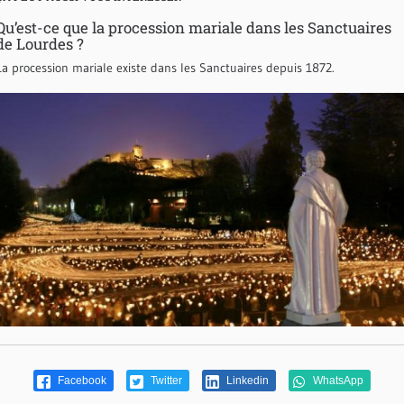
Qu’est-ce que la procession mariale dans les Sanctuaires
de Lourdes ?
La procession mariale existe dans les Sanctuaires depuis 1872.
Facebook
Twitter
Linkedin
WhatsApp