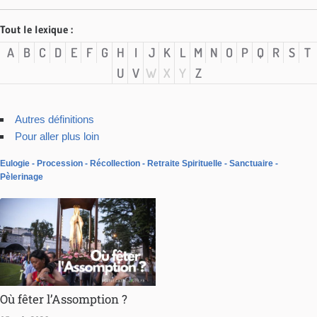
Tout le lexique :
A
B
C
D
E
F
G
H
I
J
K
L
M
N
O
P
Q
R
S
T
U
V
W
X
Y
Z
Autres définitions
Pour aller plus loin
Eulogie
Procession
Récollection
Retraite Spirituelle
Sanctuaire
Pèlerinage
Où fêter l’Assomption ?