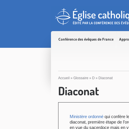
Accès direct au contenu
Accès direct à la recherche
Accès direct au menu
Conférence des évêques de France
Appro
Accueil
»
Glossaire
»
D
»
Diaconat
Diaconat
Ministère ordonné
qui confère le
diaconat, première étape de l’o
en vue du sacerdoce mais en v