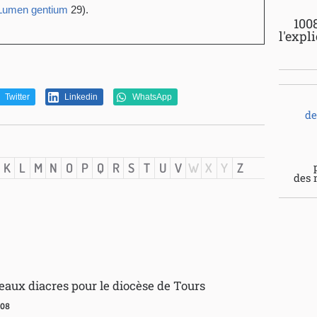
Lumen gentium
29).
100
l'expl
Twitter
Linkedin
WhatsApp
de
K
L
M
N
O
P
Q
R
S
T
U
V
W
X
Y
Z
des 
aux diacres pour le diocèse de Tours
008