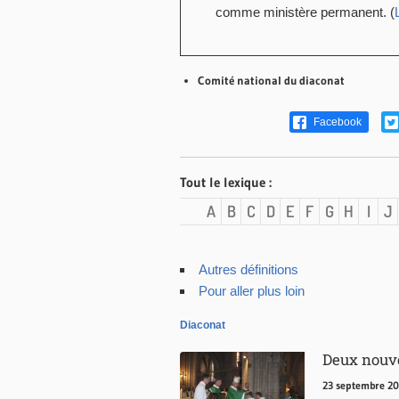
comme ministère permanent. (
Comité national du diaconat
Facebook
Tout le lexique :
A
B
C
D
E
F
G
H
I
J
Autres définitions
Pour aller plus loin
Diaconat
Deux nouve
23 septembre 2