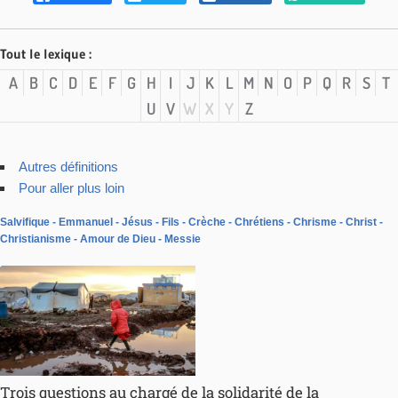
Tout le lexique :
A
B
C
D
E
F
G
H
I
J
K
L
M
N
O
P
Q
R
S
T
U
V
W
X
Y
Z
Autres définitions
Pour aller plus loin
Salvifique
Emmanuel
Jésus
Fils
Crèche
Chrétiens
Chrisme
Christ
Christianisme
Amour de Dieu
Messie
Trois questions au chargé de la solidarité de la