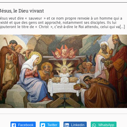
Jésus, le Dieu vivant
Jésus veut dire « sauveur » et ce nom propre renvoie à un homme qui a
existé et que des gens ont approché, notamment ses disciples. Ils lui
ajouteront le titre de « Christ », c’est-à-dire le Roi attendu, celui qui va[...]
Facebook
Twitter
Linkedin
WhatsApp