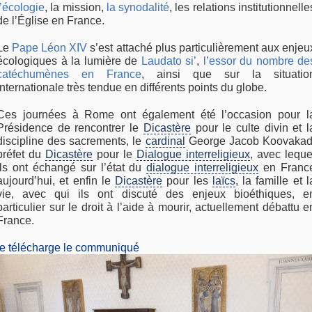
l’écologie
, la mission,
la synodalité
, les relations institutionnelle
de l’Église en France.
Le
Pape Léon XIV
s’est attaché plus particulièrement aux enjeu
écologiques à la lumière de
Laudato si’
,
l’essor du nombre de
catéchumènes en France
, ainsi que sur la situatio
internationale très tendue en différents points du globe.
Ces journées à Rome ont également été l’occasion pour l
Présidence de rencontrer le
Dicastère
pour le culte divin et l
discipline des sacrements, le
cardinal
George Jacob Koovakad
préfet du
Dicastère
pour le
Dialogue interreligieux
, avec leque
ils ont échangé sur l’état du
dialogue interreligieux
en Franc
aujourd’hui, et enfin le
Dicastère
pour les
laïcs
, la famille et l
vie, avec qui ils ont discuté des enjeux bioéthiques, e
particulier sur le droit à l’aide à mourir, actuellement débattu e
France.
je télécharge le communiqué