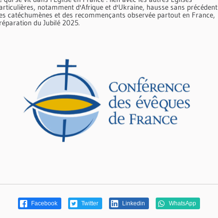
articulières, notamment d'Afrique et d'Ukraine, hausse sans précédent
es catéchumènes et des recommençants observée partout en France,
réparation du Jubilé 2025.
Facebook
Twitter
Linkedin
WhatsApp