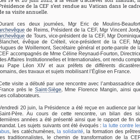
Présidence de la CEF s’est rendue au Vatican dans le cadr
de sa visite annuelle.
Durant ces deux journées, Mgr Eric de Moulins-Beaufort
archevêque
de Reims, Président de la CEF, Mgr Vincent Jordy
archevêque
de Tours, vice-président de la CEF, Mgr Dominiqu
Blanchet, évêque de Créteil, vice-président de la CEF, Mg
Hugues de Woillemont, Secrétaire général et porte-parole de l
CEF accompagnés de Mme Céline Reynaud-Fourton, Directric
des Affaires Institutionnelles et Internationales, ont rendu compt
au Pape Léon XIV et aux préfets de différents dicastère
romains, des travaux et sujets mobilisant l’Église en France.
Cette visite a débuté par une rencontre avec l’ambassadrice d
France près le
Saint-Siège
, Mme Florence Mangin, ainsi qu
ses collaborateurs.
Vendredi 20 juin, la Présidence a été reçue en audience par l
Saint-Père. Au cours de cette rencontre, un bilan des si
dernières années a été présenté ainsi que le rapport de fin d
mandat. Les sujets suivants ont été évoqués :
la lutte contre le
abus
, les catéchumènes,
la solidarité
, la formation des prêtres
les traditionnalistes, le chemin de transformation de la CEF