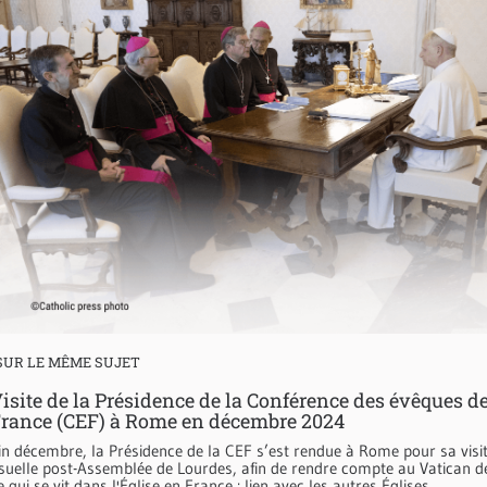
SUR LE MÊME SUJET
isite de la Présidence de la Conférence des évêques d
rance (CEF) à Rome en décembre 2024
in décembre, la Présidence de la CEF s’est rendue à Rome pour sa visi
suelle post-Assemblée de Lourdes, afin de rendre compte au Vatican d
e qui se vit dans l'Église en France : lien avec les autres Églises