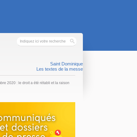
Saint Dominique
Les textes de la messe
e 2020 : le droit a été rétabli et la raison