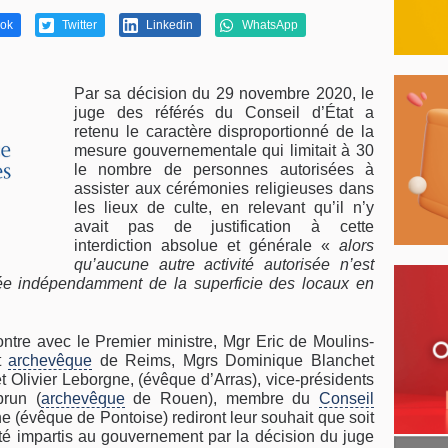
ok
Twitter
Linkedin
WhatsApp
Par sa décision du 29 novembre 2020, le
juge des référés du Conseil d’État a
retenu le caractère disproportionné de la
mesure gouvernementale qui limitait à 30
le nombre de personnes autorisées à
assister aux cérémonies religieuses dans
les lieux de culte, en relevant qu’il n’y
avait pas de justification à cette
interdiction absolue et générale «
alors
qu’aucune autre activité autorisée n’est
ixée indépendamment de la superficie des locaux en
ontre avec le Premier ministre, Mgr Eric de Moulins-
et
archevêque
de Reims, Mgrs Dominique Blanchet
et Olivier Leborgne, (évêque d’Arras), vice-présidents
run (
archevêque
de Rouen), membre du
Conseil
e (évêque de Pontoise) rediront leur souhait que soit
 été impartis au gouvernement par la décision du juge