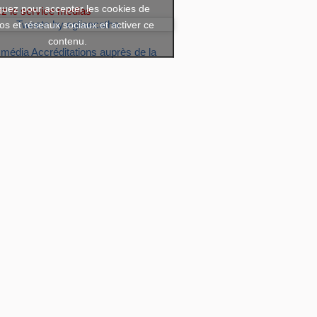
quez pour accepter les cookies de
ez le service medias
os et réseaux sociaux et activer ce
Tweets by eglisecatho
contenu.
 média
Accréditations auprès de la