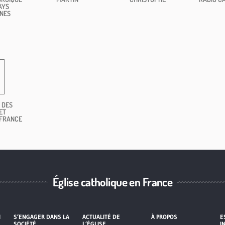
AYS
NES
 DES
ET
 FRANCE
Église catholique en France
I
S’ENGAGER DANS LA
ACTUALITÉ DE
À PROPOS
E
SOCIÉTÉ
L’ÉGLISE
I