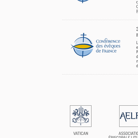
(
e
d
d
VATICAN
ASSOCIATI
ÉPISCOPALE LIT