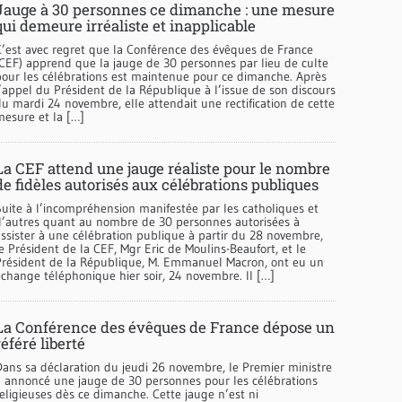
Jauge à 30 personnes ce dimanche : une mesure
qui demeure irréaliste et inapplicable
C’est avec regret que la Conférence des évêques de France
(CEF) apprend que la jauge de 30 personnes par lieu de culte
pour les célébrations est maintenue pour ce dimanche. Après
l’appel du Président de la République à l’issue de son discours
du mardi 24 novembre, elle attendait une rectification de cette
mesure et la […]
La CEF attend une jauge réaliste pour le nombre
de fidèles autorisés aux célébrations publiques
Suite à l’incompréhension manifestée par les catholiques et
d’autres quant au nombre de 30 personnes autorisées à
assister à une célébration publique à partir du 28 novembre,
e Président de la CEF, Mgr Eric de Moulins-Beaufort, et le
Président de la République, M. Emmanuel Macron, ont eu un
échange téléphonique hier soir, 24 novembre. Il […]
La Conférence des évêques de France dépose un
référé liberté
Dans sa déclaration du jeudi 26 novembre, le Premier ministre
a annoncé une jauge de 30 personnes pour les célébrations
religieuses dès ce dimanche. Cette jauge n’est ni