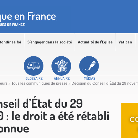
fondir sa foi
S’engager dans la société
Actualité de l’Église
Vatican
GLOSSAIRE
ANNUAIRE
MÉDIAS
ceurs
»
Tous les communiqués de presse
»
Décision du Conseil d’État du 29 novembr
seil d’État du 29
 le droit a été rétabli
connue