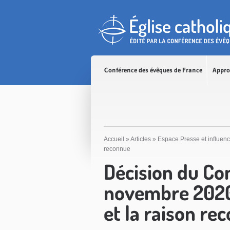
Accès direct au contenu
Accès direct à la recherche
Accès direct au menu
Conférence des évêques de France
Appro
Accueil
»
Articles
»
Espace Presse et influen
reconnue
Décision du Con
novembre 2020 :
et la raison re