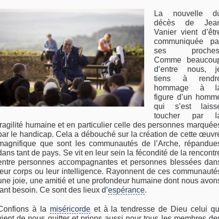
La nouvelle d
décès de Jea
Vanier vient d’êtr
communiquée pa
ses proches
Comme beaucou
d’entre nous, j
tiens à rendr
hommage à l
figure d’un homm
qui s’est laiss
toucher par l
fragilité humaine et en particulier celle des personnes marquée
par le handicap. Cela a débouché sur la création de cette œuvr
magnifique que sont les communautés de l’Arche, répandue
dans tant de pays. Se vit en leur sein la fécondité de la rencontr
entre personnes accompagnantes et personnes blessées dan
leur corps ou leur intelligence. Rayonnent de ces communauté
une joie, une amitié et une profondeur humaine dont nous avon
tant besoin. Ce sont des lieux d’
espérance
.
Confions à la
miséricorde
et à la tendresse de Dieu celui qu
vient de nous quitter et prions aussi pour tous les membres de