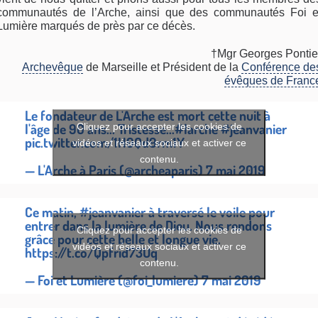
communautés de l’Arche, ainsi que des communautés Foi e
Lumière marqués de près par ce décès.
†Mgr Georges Pontie
Archevêque
de Marseille et Président de la
Conférence de
évêques de Franc
Le fondateur de L'Arche est mort cette nuit à
l'âge de 90 ans... Tristesse...
#larche
#jeanvanier
Cliquez pour accepter les cookies de
pic.twitter.com/1H9Qd9rm1Y
vidéos et réseaux sociaux et activer ce
contenu.
— L'Arche à Paris (@archeaparis)
7 mai 2019
Ce matin,
#jeanvanier
à traversé le voile pour
entrer dans la lumière de Dieu. Nous rendons
Cliquez pour accepter les cookies de
grâce pour cette belle et longue vie.
vidéos et réseaux sociaux et activer ce
https://t.co/Qpfrid73Uq
contenu.
— Foi et Lumière (@foi_lumiere)
7 mai 2019