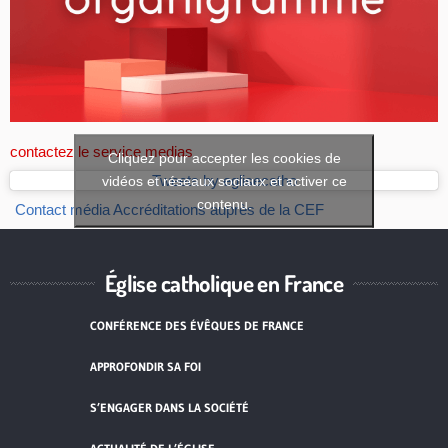
contactez le service medias
Cliquez pour accepter les cookies de
vidéos et réseaux sociaux et activer ce
Tweets by eglisecatho
contenu.
Contact média
Accréditations auprès de la CEF
Église catholique en France
CONFÉRENCE DES ÉVÊQUES DE FRANCE
APPROFONDIR SA FOI
S’ENGAGER DANS LA SOCIÉTÉ