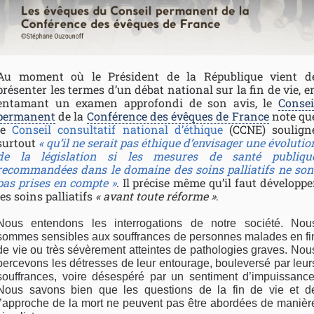
Au moment où le Président de la République vient d
présenter les termes d’un débat national sur la fin de vie, e
entamant un examen approfondi de son avis, le
Consei
permanent
de la
Conférence des évêques de France
note qu
le
Conseil consultatif national d’éthique
(CCNE) soulign
surtout
« qu’il ne serait pas éthique d’envisager une évolutio
de la législation si les mesures de santé publiqu
recommandées dans le domaine des soins palliatifs ne son
pas prises en compte »
. Il précise même qu’il faut développe
les soins palliatifs
« avant toute réforme »
.
Nous entendons les interrogations de notre société. Nou
sommes sensibles aux souffrances de personnes malades en fi
de vie ou très sévèrement atteintes de pathologies graves. Nou
percevons les détresses de leur entourage, bouleversé par leur
souffrances, voire désespéré par un sentiment d’impuissance
Nous savons bien que les questions de la fin de vie et d
l’approche de la mort ne peuvent pas être abordées de manièr