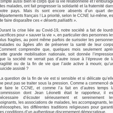
compte aussi bien le corps que la vie relationnelle et l’entourag
des malades, ont fait progresser la solidarité et la fraternité dan
notre pays. Mais ils sont encore absents d’un quart de
départements français ! La priorité, selon le CCNE lui-même, es
de faire disparaître ces
« déserts palliatifs »
.
Durant la crise liée au Covid-19, notre société a fait de lourd
sacrifices pour « sauver la vie », en particulier des personnes le
plus fragiles, au point même parfois de surisoler les personne
malades ou âgées afin de préserver la santé de leur corps
Comment comprendre que, quelques mois seulement aprè
cette grande mobilisation nationale, soit donnée l’impressio
que la société ne verrait pas d’autre issue à l’épreuve de l
fragilité ou de la fin de vie que l’aide active à mourir, qu’u
suicide assisté ?
La question de la fin de vie est si sensible et si délicate qu’ell
ne peut pas se traiter sous la pression. Comme a commencé d
le faire le CCNE, et comme l’a fait en d’autres temps l
commission dont Jean Léonetti était le rapporteur, il es
nécessaire d’écouter sérieusement et sereinement le
soignants, les associations de malades, les accompagnants, le
philosophes, les différentes traditions religieuses pour garanti
les conditions d’un authentique discernement démocratique.