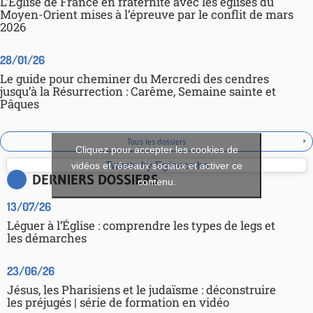
L’Église de France en fraternité avec les églises du
Moyen-Orient mises à l’épreuve par le conflit de mars
2026
28/01/26
Le guide pour cheminer du Mercredi des cendres
jusqu’à la Résurrection : Carême, Semaine sainte et
Pâques
Tous les dossiers
Cliquez pour accepter les cookies de
vidéos et réseaux sociaux et activer ce
Tweets by Eglisecatho
DERNIERS DOSSIERS
contenu.
13/07/26
Léguer à l’Église : comprendre les types de legs et
les démarches
23/06/26
Jésus, les Pharisiens et le judaïsme : déconstruire
les préjugés | série de formation en vidéo