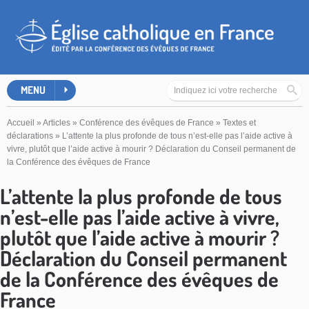
MENU
Accueil
»
Articles
»
Conférence des évêques de France
»
Textes et
déclarations
»
L’attente la plus profonde de tous n’est-elle pas l’aide active à
vivre, plutôt que l’aide active à mourir ? Déclaration du Conseil permanent de
la Conférence des évêques de France
L’attente la plus profonde de tous
n’est-elle pas l’aide active à vivre,
plutôt que l’aide active à mourir ?
Déclaration du Conseil permanent
de la Conférence des évêques de
France