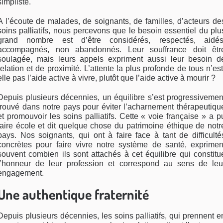
simpliste.
A l’écoute de malades, de soignants, de familles, d’acteurs de
soins palliatifs, nous percevons que le besoin essentiel du plu
grand nombre est d’être considérés, respectés, aidés
accompagnés, non abandonnés. Leur souffrance doit êtr
soulagée, mais leurs appels expriment aussi leur besoin d
relation et de proximité. L’attente la plus profonde de tous n’est
elle pas l’aide active à vivre, plutôt que l’aide active à mourir ?
Depuis plusieurs décennies, un équilibre s’est progressivemen
trouvé dans notre pays pour éviter l’acharnement thérapeutiqu
et promouvoir les soins palliatifs. Cette « voie française » a p
faire école et dit quelque chose du patrimoine éthique de notr
pays. Nos soignants, qui ont à faire face à tant de difficulté
concrètes pour faire vivre notre système de santé, exprimen
souvent combien ils sont attachés à cet équilibre qui constitu
l’honneur de leur profession et correspond au sens de leu
engagement.
Une authentique fraternité
Depuis plusieurs décennies, les soins palliatifs, qui prennent e