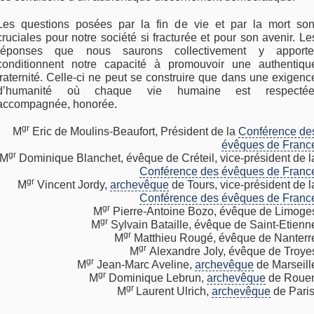
Les questions posées par la fin de vie et par la mort son
cruciales pour notre société si fracturée et pour son avenir. Le
réponses que nous saurons collectivement y apporte
conditionnent notre capacité à promouvoir une authentiqu
fraternité. Celle-ci ne peut se construire que dans une exigenc
d’humanité où chaque vie humaine est respectée
accompagnée, honorée.
gr
M
Eric de Moulins-Beaufort, Président de la
Conférence de
évêques de Franc
gr
M
Dominique Blanchet, évêque de Créteil, vice-président de l
Conférence des évêques de Franc
gr
M
Vincent Jordy,
archevêque
de Tours, vice-président de l
Conférence des évêques de Franc
gr
M
Pierre-Antoine Bozo, évêque de Limoge
gr
M
Sylvain Bataille, évêque de Saint-Etienn
gr
M
Matthieu Rougé, évêque de Nanterr
gr
M
Alexandre Joly, évêque de Troye
gr
M
Jean-Marc Aveline,
archevêque
de Marseill
gr
M
Dominique Lebrun,
archevêque
de Roue
gr
M
Laurent Ulrich,
archevêque
de Paris