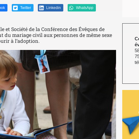
ook
Twitter
Linkedin
WhatsApp
lle et Société de la Conférence des Évêques de
ent du mariage civil aux personnes de même sexe
C
ourir à l’adoption.
é
58
7
té