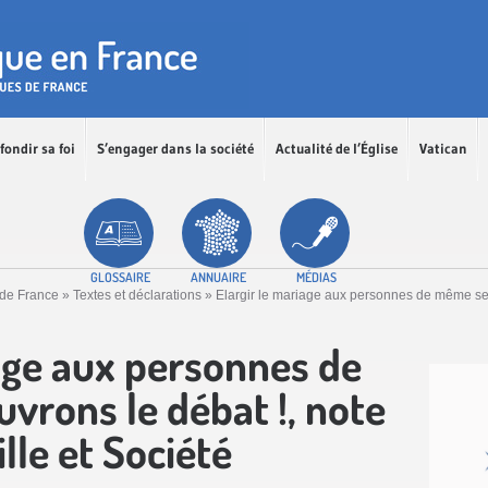
fondir sa foi
S’engager dans la société
Actualité de l’Église
Vatican
GLOSSAIRE
ANNUAIRE
MÉDIAS
de France
»
Textes et déclarations
»
Elargir le mariage aux personnes de même sex
iage aux personnes de
vrons le débat !, note
lle et Société