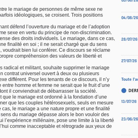
05/08/26
ontre le mariage de personnes de même sexe ne
rfois idéologiques, se croisent. Trois positions
04/08/26
nt défend l’ouverture du mariage et de l’adoption
me sexe en vertu du principe de non-discrimination.
éfense des droits individuels. Le mariage, dans ce cas,
28/07/26
e finalité en soi ; il ne serait chargé que du sens
 voudrait bien lui conférer. Ce discours se réclame
propre compréhension des valeurs de liberté et
27/07/26
radical et militant, souhaite supprimer le mariage
un contrat universel ouvert à deux ou plusieurs
Toute l'a
 différent. Pour les tenants de ce discours, il n’y
ce entre homme et femme ne serait que le fruit d’une
DER
nt il conviendrait de débarrasser la société.
nt que le mariage est ordonné à la fondation d’une
13/07/26
erner que les couples hétérosexuels, seuls en mesure
cas, le mariage a une nature propre et une finalité
 le sens du mariage dépasse alors le bon vouloir des
23/06/26
ui l’expérience millénaire, pose une limite à la liberté
rd’hui comme inacceptable et rétrograde aux yeux de