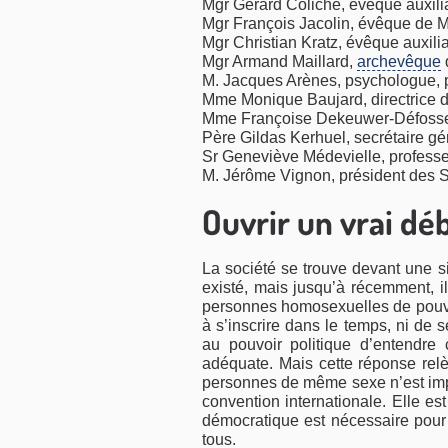
Mgr Gérard Coliche, évêque auxilia
Mgr François Jacolin, évêque de 
Mgr Christian Kratz, évêque auxili
Mgr Armand Maillard,
archevêque
M. Jacques Arènes, psychologue, 
Mme Monique Baujard, directrice d
Mme Françoise Dekeuwer-Défossez,
Père Gildas Kerhuel, secrétaire gé
Sr Geneviève Médevielle, professe
M. Jérôme Vignon, président des 
Ouvrir un vrai dé
La société se trouve devant une si
existé, mais jusqu’à récemment, il
personnes homosexuelles de pouvoi
à s’inscrire dans le temps, ni de se
au pouvoir politique d’entendre
adéquate. Mais cette réponse relè
personnes de même sexe n’est imp
convention internationale. Elle es
démocratique est nécessaire pour 
tous.