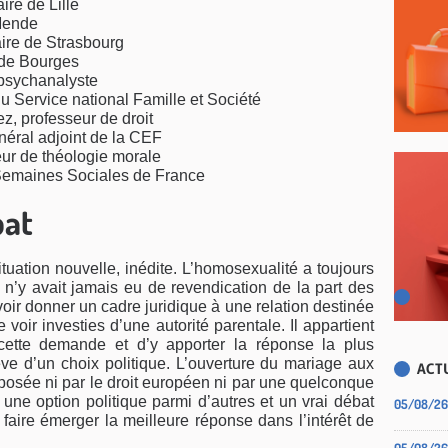
ire de Lille
Mende
aire de Strasbourg
de Bourges
psychanalyste
u Service national Famille et Société
 professeur de droit
néral adjoint de la CEF
ur de théologie morale
Semaines Sociales de France
bat
tuation nouvelle, inédite. L’homosexualité a toujours
 n’y avait jamais eu de revendication de la part des
r donner un cadre juridique à une relation destinée
 voir investies d’une autorité parentale. Il appartient
 cette demande et d’y apporter la réponse la plus
ve d’un choix politique. L’ouverture du mariage aux
ACTU
osée ni par le droit européen ni par une quelconque
t une option politique parmi d’autres et un vrai débat
05/08/26
faire émerger la meilleure réponse dans l’intérêt de