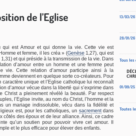
ition de l’Eglise
13/03/26
28/01/26
 qui est Amour et qui donne la vie. Cette vie est
 Homme et femme, il les créa » (
Genèse
1,27), qui est
 1,31) et qui préside à la transmission de la vie. Dans
Tous les 
relation d’amour entre un homme et une femme peut
 vie. Cette relation d’amour participe ainsi à la
DÉCL
CHR
emme deviennent en quelque sorte co-créateurs. Pour
n caractère unique et l’Eglise catholique lui reconnaît
01/09/25
lation d’amour vécue dans la liberté qui s’exprime dans
le Christ a pleinement révélé la beauté. Par respect
uples, l’Eglise invite, au nom du Christ, l’homme et la
 un mariage indissoluble, vécu dans la fidélité et
Toutes l
ligieux est, pour les catholiques, un
sacrement
dans
côtés des époux et de leur alliance. Ainsi, ce cadre
inte qu’un soutien pour pouvoir vivre cet amour. Il
mple et le plus efficace pour élever des enfants.