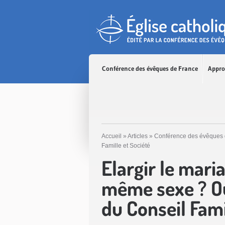
Accès direct au contenu
Accès direct à la recherche
Accès direct au menu
Conférence des évêques de France
Appro
Accueil
»
Articles
»
Conférence des évêques 
Famille et Société
Elargir le mar
même sexe ? Ou
du Conseil Fami