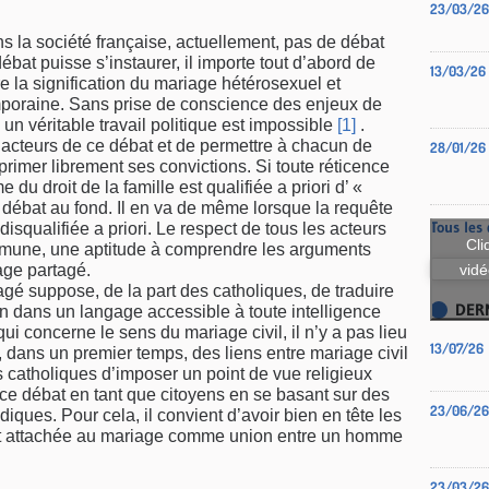
23/03/26
ans la société française, actuellement, pas de débat
bat puisse s’instaurer, il importe tout d’abord de
13/03/26
tre la signification du mariage hétérosexuel et
poraine. Sans prise de conscience des enjeux de
 un véritable travail politique est impossible
[1]
.
es acteurs de ce débat et de permettre à chacun de
28/01/26
primer librement ses convictions. Si toute réticence
 du droit de la famille est qualifiée a priori d’ «
 débat au fond. Il en va de même lorsque la requête
Tous les 
squalifiée a priori. Le respect de tous les acteurs
Cli
mune, une aptitude à comprendre les arguments
vidé
age partagé.
gé suppose, de la part des catholiques, de traduire
DER
on dans un langage accessible à toute intelligence
i concerne le sens du mariage civil, il n’y a pas lieu
13/07/26
, dans un premier temps, des liens entre mariage civil
les catholiques d’imposer un point de vue religieux
 ce débat en tant que citoyens en se basant sur des
23/06/26
iques. Pour cela, il convient d’avoir bien en tête les
est attachée au mariage comme union entre un homme
23/03/26