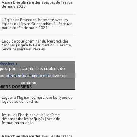
Assemblée plénière des évêques de France
de mars 2026
L’Église de France en fraternité avec les
églises du Moyen-Orient mises à l’épreuve
par le conflit de mars 2026
Le guide pour cheminer du Mercredi des
cendres jusqu’à la Résurrection : Carême,
Semaine sainte et Pâques
dossiers
quez pour accepter les cookies de
os et réseaux sociaux et activer ce
Tweets by Eglisecatho
contenu.
NIERS DOSSIERS
Léguer à l’Église : comprendre les types de
legs et les démarches
Jésus, les Pharisiens et le judaïsme :
déconstruire les préjugés | série de
formation en vidéo
Assemblée plénière des évêques de France