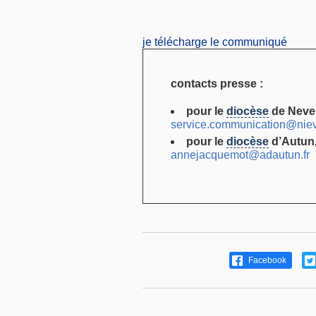
je télécharge le communiqué
contacts presse :
pour le
diocèse
de Neve
service.communication@nievr
pour le
diocèse
d’Autun
annejacquemot@adautun.fr
Facebook