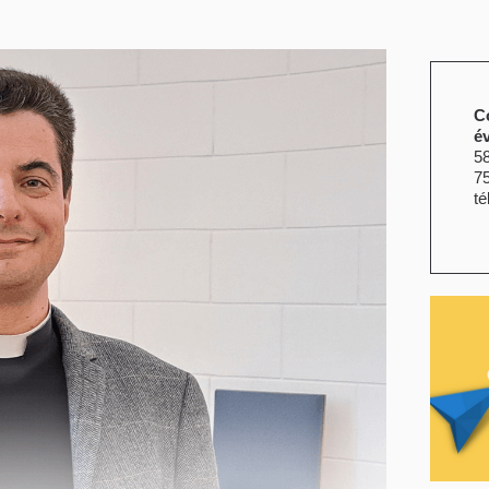
C
é
58
7
té