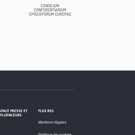
CONSILIUM
CONFERENTIARIUM
EPISCOPORUM EUROPAE
SPACE PRESSE ET
FLUX RSS
NFLUENCEURS
Mentions légales
Politique de cookies