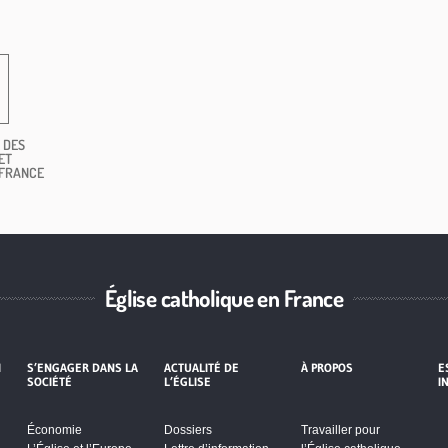
 DES
ET
 FRANCE
Église catholique en France
I
S’ENGAGER DANS LA
ACTUALITÉ DE
À PROPOS
E
SOCIÉTÉ
L’ÉGLISE
I
Économie
Dossiers
Travailler pour