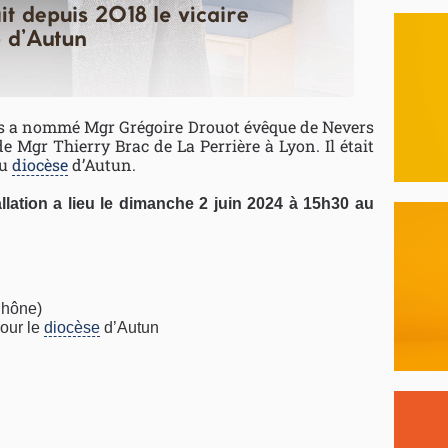
ois a nommé Mgr Grégoire Drouot évêque de Nevers
 de Mgr Thierry Brac de La Perrière à Lyon. Il était
du
diocèse
d’Autun.
allation a lieu le dimanche 2 juin 2024 à 15h30 au
Rhône)
pour le
diocèse
d’Autun