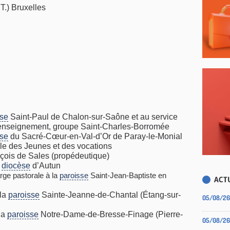
.T.) Bruxelles
sse
Saint-Paul de Chalon-sur-Saône et au service
’enseignement, groupe Saint-Charles-Borromée
sse
du Sacré-Cœur-en-Val-d’Or de Paray-le-Monial
le des Jeunes et des vocations
çois de Sales (propédeutique)
u
diocèse
d’Autun
ge pastorale à la
paroisse
Saint-Jean-Baptiste en
ACTU
la
paroisse
Sainte-Jeanne-de-Chantal (Étang-sur-
05/08/26
la
paroisse
Notre-Dame-de-Bresse-Finage (Pierre-
05/08/26