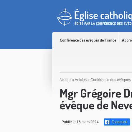
Accès direct au contenu
Accès direct à la recherche
Accès direct au menu
Conférence des évêques de France
Appro
Accueil
»
Articles
»
Conférence des évêques 
Mgr Grégoire 
évêque de Nev
Publié le 16 mars 2024
Facebook