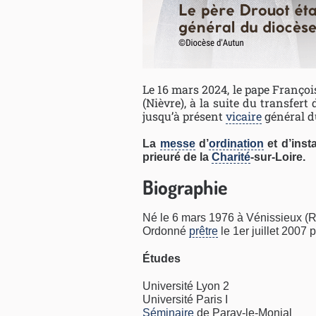
Le 16 mars 2024, le pape Franç
(Nièvre), à la suite du transfert
jusqu’à présent
vicaire
général 
La
messe
d’
ordination
et d’inst
prieuré de la
Charité
-sur-Loire.
Biographie
Né le 6 mars 1976 à Vénissieux (
Ordonné
prêtre
le 1er juillet 2007 
Études
Université Lyon 2
Université Paris I
Séminaire
de Paray-le-Monial