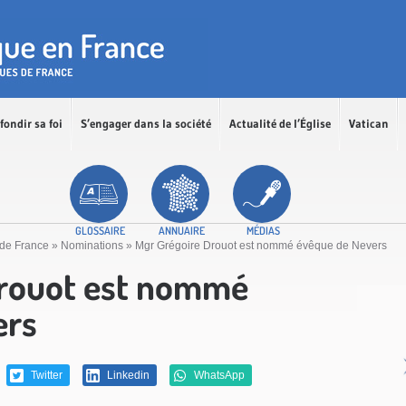
fondir sa foi
S’engager dans la société
Actualité de l’Église
Vatican
GLOSSAIRE
ANNUAIRE
MÉDIAS
de France
»
Nominations
»
Mgr Grégoire Drouot est nommé évêque de Nevers
Drouot est nommé
ers
Twitter
Linkedin
WhatsApp