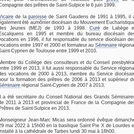
Compagnie des prêtres de Saint-Sulpice le 6 juin 1999.
Vicaire
de la
paroisse
de Saint Gaudens de 1991 à 1995, il 
également été aumônier diocésain du Mouvement Eucharistiqu
des Jeunes (MEJ) de 1993 à 1998.
Curé
de Labège e
Escalquens en 1995 et membre du bureau diocésain de
vocations en 1996, il fut responsable du service diocésain de
vocations entre 1997 et 2000 et formateur au
Séminaire
régiona
Saint-Cyprien de Toulouse entre 1999 et 2010.
Membre du Collège des consulteurs et du Conseil presbytéra
entre 1999 et 2013, il fut aussi responsable du Service régiona
des vocations de 2000 à 2013, membre du Service diocésai
pour la formation des prêtres de 2006 à 2013 et supérieur d
Séminaire
régional Saint-Cyprien de 2007 à 2013.
Il a été secrétaire du Conseil National des Grands Séminaire
de 2011 à 2013 et provincial de France de la Compagnie de
Prêtres de Saint-Sulpice en 2013.
Monseigneur Jean-Marc Micas sera ordonné évêque dimanch
29 mai 2022 à 15h00 en la basilique Saint Pie X de Lourdes e
installé à la cathédrale de Tarbes lundi 30 mai à 18h00.