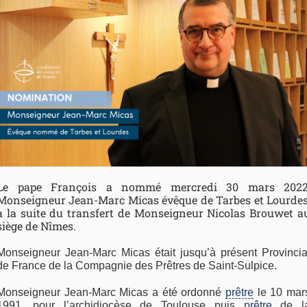
Le pape François a nommé mercredi 30 mars 2022
Monseigneur Jean-Marc Micas évêque de Tarbes et Lourdes
à la suite du transfert de Monseigneur Nicolas Brouwet a
siège de Nîmes.
Monseigneur Jean-Marc Micas était jusqu’à présent Provincia
de France de la Compagnie des Prêtres de Saint-Sulpice.
Monseigneur Jean-Marc Micas a été ordonné
prêtre
le 10 mar
1991, pour l’archidiocèse de Toulouse puis
prêtre
de l