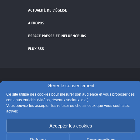
ACTUALITÉ DE L’ÉGLISE
À PROPOS
ESPACE PRESSE ET INFLUENCEURS
FLUX RSS
Cliquez pour accepter les cookies de
Gérer le consentement
vidéos et réseaux sociaux et activer ce
Ce site utilise des cookies pour mesurer son audience et vous proposer des
© Église catholique en France
contenu.
contenus enrichis (vidéos, réseaux sociaux, etc.).
Édité par la Conférence des évêques de France
Vous pouvez les accepter, les refuser ou choisir ceux que vous souhaitez
Suivre @Eglisecatho
activer.
Accepter les cookies
Refuser
Personnaliser