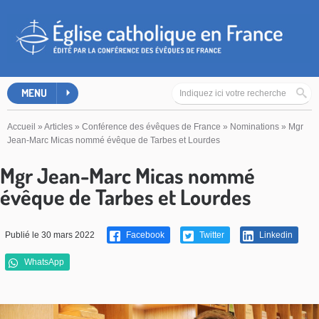
MENU
Accueil
»
Articles
»
Conférence des évêques de France
»
Nominations
»
Mgr
Jean-Marc Micas nommé évêque de Tarbes et Lourdes
Mgr Jean-Marc Micas nommé
évêque de Tarbes et Lourdes
Publié le 30 mars 2022
Facebook
Twitter
Linkedin
WhatsApp