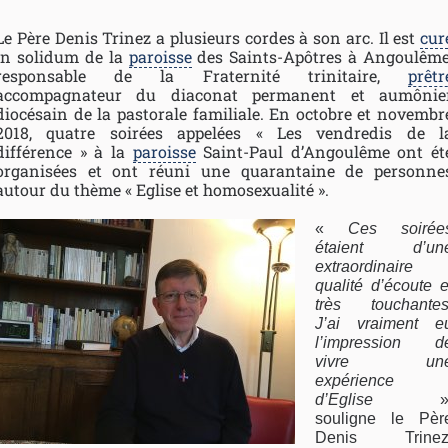
Le Père Denis Trinez a plusieurs cordes à son arc. Il est
cur
in solidum de la
paroisse
des Saints-Apôtres à Angoulême
responsable de la Fraternité trinitaire,
prêtr
accompagnateur du diaconat permanent et aumônie
diocésain de la pastorale familiale. En octobre et novembr
2018, quatre soirées appelées « Les vendredis de l
différence » à la
paroisse
Saint-Paul d’Angoulême ont ét
organisées et ont réuni une quarantaine de personne
autour du thème « Eglise et homosexualité ».
«
Ces soirée
étaient d’un
extraordinaire
qualité d’écoute e
très touchantes
J’ai vraiment e
l’impression d
vivre un
expérience
d’Eglise
»
souligne le Pèr
Denis Trinez