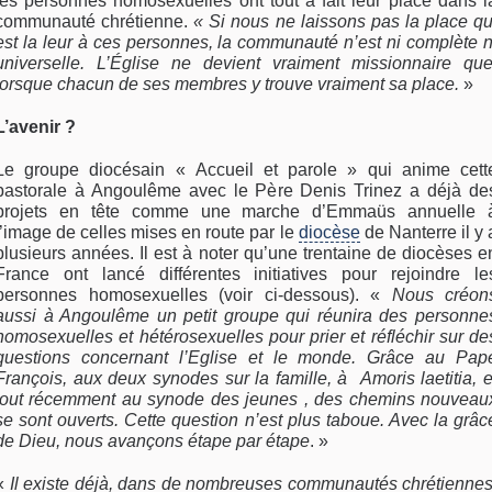
les personnes homosexuelles ont tout à fait leur place dans l
communauté chrétienne.
« Si nous ne laissons pas la place qu
est la leur à ces personnes, la communauté n’est ni complète n
universelle. L’
É
glise ne devient vraiment missionnaire qu
lorsque chacun de ses membres y trouve vraiment sa place.
»
L’avenir ?
Le groupe diocésain « Accueil et parole » qui anime cett
pastorale à Angoulême avec le Père Denis Trinez a déjà de
projets en tête comme une marche d’Emmaüs annuelle 
l’image de celles mises en route par le
diocèse
de Nanterre il y 
plusieurs années. Il est à noter qu’une trentaine de diocèses e
France ont lancé différentes initiatives pour rejoindre le
personnes homosexuelles (voir ci-dessous). «
Nous créon
aussi à Angoulême un petit groupe qui réunira des personne
homosexuelles et hétérosexuelles pour prier et réfléchir sur de
questions concernant l’Eglise et le monde. Grâce au Pap
François, aux deux synodes sur la famille, à Amoris laetitia, e
tout récemment au synode des jeunes , des chemins nouveau
se sont ouverts. Cette question n’est plus taboue. Avec la grâc
de Dieu, nous avançons étape par étape
. »
«
Il existe déjà, dans de nombreuses communautés chrétiennes