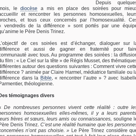
Depuis quelque
mois, le
diocèse
a mis en place des soirées pour mieu
accueillir et rencontrer les personnes homosexuelles, leur
proches, et tous ceux concernés par l’homosexualité. Ce
« vendredis de la différence » sont portés par une équip
qu’anime le Père Denis Trinez.
L’objectif de ces soirées est d’échanger, dialoguer sur l
différence et aussi de gagner en fraternité pour fair
communauté avec tous. Au programme des soirées : la diffusio
du film : « Le Ciel sur la tête » de Régis Musset, des thématique
différentes autour des questions suivantes : Comment vivre cett
différence ? animée par Claire Harmel, médiatrice familiale ou l
différence dans la
Bible
, « rencontrer l’autre » ? avec Isabell
Parmentier, théologienne.
Des témoignages divers
«
De nombreuses personnes vivent cette réalité : outre le
personnes homosexuelles elles-mêmes, il y a leurs parents
leurs frères et sœurs, leurs amis ou connaissances,
souligne l
Père Denis Trinez.
C’est une réalité humaine que les personne
concernées n’ont pas choisie. »
Le Père Trinez considère qu