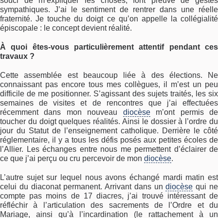
souci de m’expliquer les choses, font preuve de gestes
sympathiques. J’ai le sentiment de rentrer dans une réelle
fraternité. Je touche du doigt ce qu’on appelle la collégialité
épiscopale : le concept devient réalité.
À quoi êtes-vous particulièrement attentif pendant ces
travaux ?
Cette assemblée est beaucoup liée à des élections. Ne
connaissant pas encore tous mes collègues, il m’est un peu
difficile de me positionner. S’agissant des sujets traités, les six
semaines de visites et de rencontres que j’ai effectuées
récemment dans mon nouveau
diocèse
m’ont permis d
toucher du doigt quelques réalités. Ainsi le dossier à l’ordre du
jour du Statut de l’enseignement catholique. Derrière le côté
réglementaire, il y a tous les défis posés aux petites écoles de
l’Allier. Les échanges entre nous me permettent d’éclairer de
ce que j’ai perçu ou cru percevoir de mon
diocèse
.
L’autre sujet sur lequel nous avons échangé mardi matin est
celui du diaconat permanent. Arrivant dans un
diocèse
qui n
compte pas moins de 17 diacres, j’ai trouvé intéressant de
réfléchir à l’articulation des sacrements de l’Ordre et du
Mariage, ainsi qu’à l’incardination (le rattachement à un