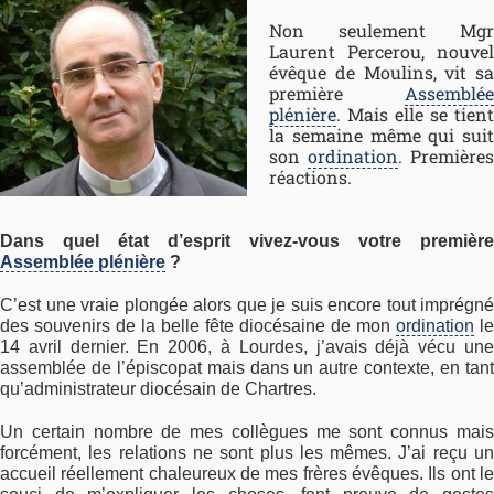
Non seulement Mgr
Laurent Percerou, nouvel
évêque de Moulins, vit sa
première
Assemblée
plénière
. Mais elle se tient
la semaine même qui suit
son
ordination
. Premières
réactions.
Dans quel état d’esprit vivez-vous votre première
Assemblée plénière
?
C’est une vraie plongée alors que je suis encore tout imprégné
des souvenirs de la belle fête diocésaine de mon
ordination
le
14 avril dernier. En 2006, à Lourdes, j’avais déjà vécu une
assemblée de l’épiscopat mais dans un autre contexte, en tant
qu’administrateur diocésain de Chartres.
Un certain nombre de mes collègues me sont connus mais
forcément, les relations ne sont plus les mêmes. J’ai reçu un
accueil réellement chaleureux de mes frères évêques. Ils ont le