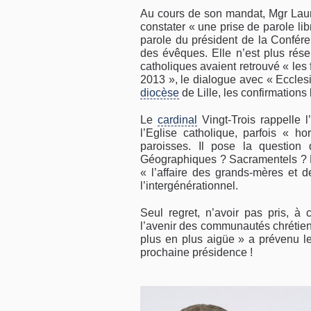
Au cours de son mandat, Mgr Laur
constater « une prise de parole li
parole du président de la Confér
des évêques. Elle n’est plus rése
catholiques avaient retrouvé « les
2013 », le dialogue avec « Eccles
diocèse
de Lille, les confirmations 
Le
cardinal
Vingt-Trois rappelle 
l’Eglise catholique, parfois « ho
paroisses. Il pose la question
Géographiques ? Sacramentels ? D
« l’affaire des grands-mères et d
l’intergénérationnel.
Seul regret, n’avoir pas pris, à
l’avenir des communautés chrétien
plus en plus aigüe » a prévenu 
prochaine présidence !