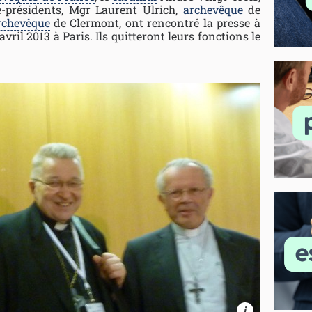
e-présidents, Mgr Laurent Ulrich,
archevêque
de
rchevêque
de Clermont, ont rencontré la presse à
avril 2013 à Paris. Ils quitteront leurs fonctions le
i