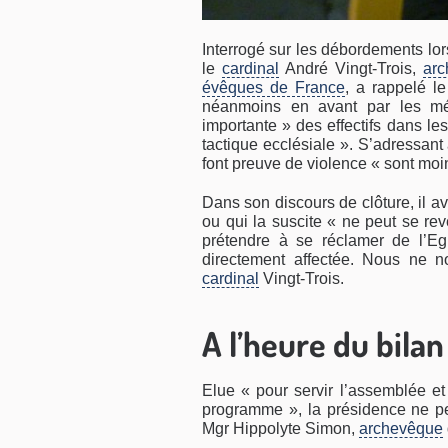
Interrogé sur les débordements lor
le
cardinal
André Vingt-Trois,
ar
évêques de France
, a rappelé l
néanmoins en avant par les méd
importante » des effectifs dans le
tactique ecclésiale ». S’adressant
font preuve de violence « sont moi
Dans son discours de clôture, il a
ou qui la suscite « ne peut se rev
prétendre à se réclamer de l’Egl
directement affectée. Nous ne 
cardinal
Vingt-Trois.
A l’heure du bilan
Elue « pour servir l’assemblée et
programme », la présidence ne pe
Mgr Hippolyte Simon,
archevêque