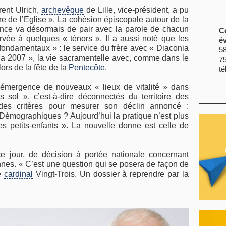
ent Ulrich,
archevêque
de Lille, vice-président, a pu
bre de l’Eglise ». La cohésion épiscopale autour de la
ence va désormais de pair avec la parole de chacun
C
rvée à quelques « ténors ». Il a aussi noté que les
é
 fondamentaux » : le service du frère avec « Diaconia
58
ia 2007 », la vie sacramentelle avec, comme dans le
7
lors de la fête de la
Pentecôte
.
té
l’émergence de nouveaux « lieux de vitalité » dans
rs sol », c’est-à-dire déconnectés du territoire des
 des critères pour mesurer son déclin annoncé :
émographiques ? Aujourd’hui la pratique n’est plus
es petits-enfants ». La nouvelle donne est celle de
 ce jour, de décision à portée nationale concernant
nes. « C’est une question qui se posera de façon de
le
cardinal
Vingt-Trois. Un dossier à reprendre par la