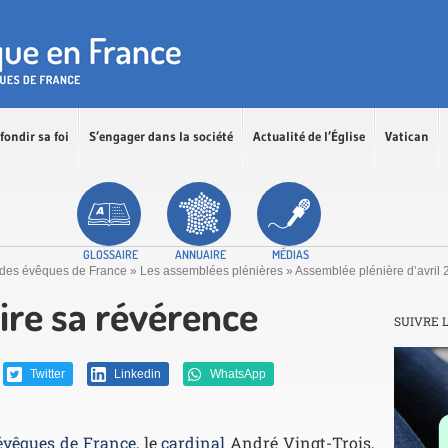
fondir sa foi
S’engager dans la société
Actualité de l’Église
Vatican
GLOSSAIRE
ANNUAIRE
MÉDIAS
 des évêques de France
»
Les assemblées plénières
»
Assemblée plénière d’avril
ire sa révérence
SUIVRE 
Twitter
Linkedin
WhatsApp
évêques de France
, le
cardinal
André Vingt-Trois,