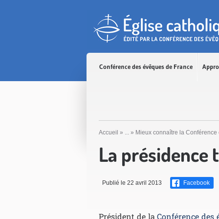
Accès direct au contenu
Accès direct à la recherche
Accès direct au menu
Conférence des évêques de France
Appro
Accueil
»
...
»
Mieux connaître la Conférence
La présidence t
Publié le 22 avril 2013
Facebook
Président de la
Conférence des 