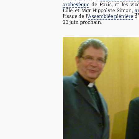
archevêque
de Paris, et les vic
Lille, et Mgr Hippolyte Simon,
a
l’issue de l’
Assemblée plénière
d’
30 juin prochain.