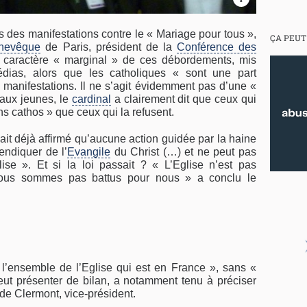
s des manifestations contre le « Mariage pour tous »,
ÇA PEUT
chevêque
de Paris, président de la
Conférence des
e caractère « marginal » de ces débordements, mis
ias, alors que les catholiques « sont une part
s manifestations. Il ne s’agit évidemment pas d’une «
 aux jeunes, le
cardinal
a clairement dit que ceux qui
ns cathos » que ceux qui la refusent.
vait déjà affirmé qu’aucune action guidée par la haine
endiquer de l’
Evangile
du Christ (…) et ne peut pas
ise ». Et si la loi passait ? « L’Eglise n’est pas
nous sommes pas battus pour nous » a conclu le
 l’ensemble de l’Eglise qui est en France », sans «
ut présenter de bilan, a notamment tenu à préciser
de Clermont, vice-président.