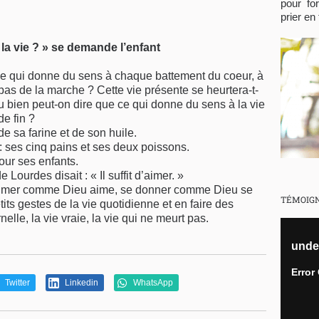
pour fo
prier en 
la vie ? »
se demande l’enfant
ce qui donne du sens à chaque battement du coeur, à
pas de la marche ? Cette vie présente se heurtera-t-
u bien peut-on dire que ce qui donne du sens à la vie
de fin ?
e sa farine et de son huile.
: ses cinq pains et ses deux poissons.
our ses enfants.
Lourdes disait : « Il suffit d’aimer. »
t aimer comme Dieu aime, se donner comme Dieu se
TÉMOIG
ts gestes de la vie quotidienne et en faire des
lle, la vie vraie, la vie qui ne meurt pas.
Twitter
Linkedin
WhatsApp