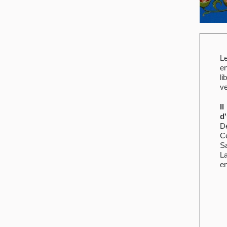
Le
e
li
ve
I
d
D
C
Sa
La
e