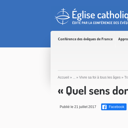
Accès direct au contenu
Accès direct à la recherche
Accès direct au menu
Conférence des évêques de France
Appro
Accueil
»
...
»
Vivre sa foi à tous les âges
»
Tr
« Quel sens don
Publié le 21 juillet 2017
Facebook