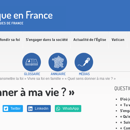
fondir sa foi
S’engager dans la société
Actualité de l’Église
Vatican
GLOSSAIRE
ANNUAIRE
MÉDIAS
ansmettre la foi
»
Vivre sa foi en famille
»
« Quel sens donner à ma vie ? »
ner à ma vie ? »
QUESTI
D’où j
« Tu 
Twitter
Linkedin
WhatsApp
S’enga
« Qu’e
« Suis
« Com