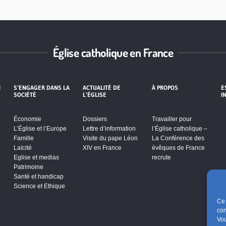
Église catholique en France
I
S’ENGAGER DANS LA
ACTUALITÉ DE
À PROPOS
E
SOCIÉTÉ
L’ÉGLISE
I
Économie
Dossiers
Travailler pour
L’Église et l’Europe
Lettre d’information
l’Église catholique –
Famille
Visite du pape Léon
La Conférence des
Laïcité
XIV en France
évêques de France
Eglise et medias
recrute
Patrimoine
Santé et handicap
Science et Ethique
Ce 
con
Vou