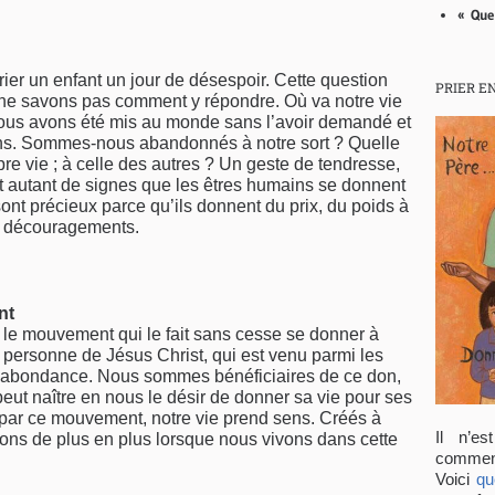
« Que
rier un enfant un jour de désespoir. Cette question
PRIER E
 ne savons pas comment y répondre. Où va notre vie
 Nous avons été mis au monde sans l’avoir demandé et
ns. Sommes-nous abandonnés à notre sort ? Quelle
re vie ; à celle des autres ? Un geste de tendresse,
t autant de signes que les êtres humains se donnent
nt précieux parce qu’ils donnent du prix, du poids à
es découragements.
nt
 le mouvement qui le fait sans cesse se donner à
a personne de Jésus Christ, qui est venu parmi les
n abondance. Nous sommes bénéficiaires de ce don,
peut naître en nous le désir de donner sa vie pour ses
 par ce mouvement, notre vie prend sens. Créés à
Il n’es
ons de plus en plus lorsque nous vivons dans cette
comment
Voici
qu