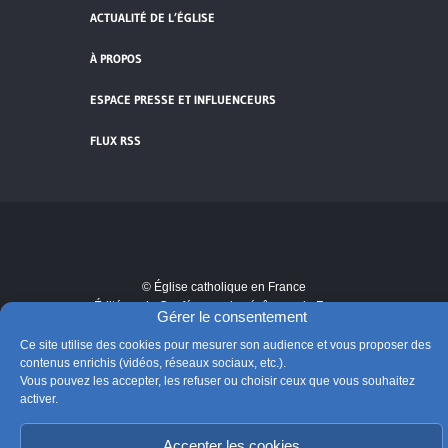
ACTUALITÉ DE L’ÉGLISE
À PROPOS
ESPACE PRESSE ET INFLUENCEURS
FLUX RSS
Cliquez pour accepter les cookies de
vidéos et réseaux sociaux et activer ce
© Église catholique en France
contenu.
Édité par la Conférence des évêques de France
Gérer le consentement
Suivre @Eglisecatho
Ce site utilise des cookies pour mesurer son audience et vous proposer des
contenus enrichis (vidéos, réseaux sociaux, etc.).
Vous pouvez les accepter, les refuser ou choisir ceux que vous souhaitez
activer.
Accepter les cookies