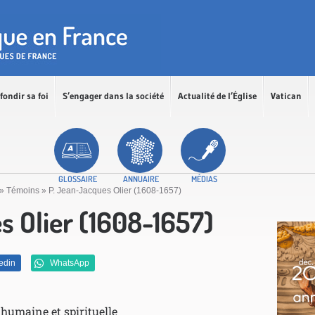
fondir sa foi
S’engager dans la société
Actualité de l’Église
Vatican
GLOSSAIRE
ANNUAIRE
MÉDIAS
»
Témoins
»
P. Jean-Jacques Olier (1608-1657)
s Olier (1608-1657)
edin
WhatsApp
humaine et spirituelle