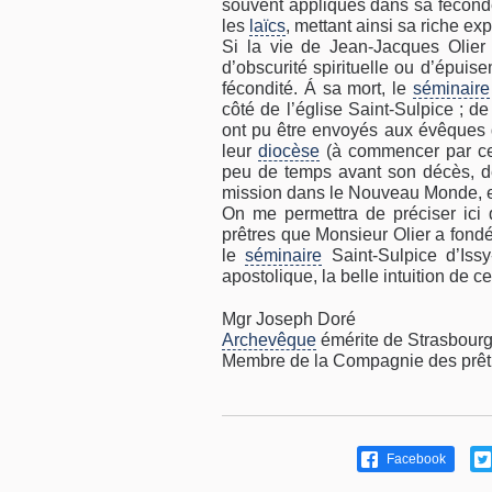
souvent appliqués dans sa féconde a
les
laïcs
, mettant ainsi sa riche exp
Si la vie de Jean-Jacques Olier
d’obscurité spirituelle ou d’épuis
fécondité. Á sa mort, le
séminaire
côté de l’église Saint-Sulpice ; d
ont pu être envoyés aux évêques q
leur
diocèse
(à commencer par celu
peu de temps avant son décès, de
mission dans le Nouveau Monde, e
On me permettra de préciser ici
prêtres que Monsieur Olier a fondé
le
séminaire
Saint-Sulpice d’Issy
apostolique, la belle intuition de 
Mgr Joseph Doré
Archevêque
émérite de Strasbour
Membre de la Compagnie des prêtr
Facebook