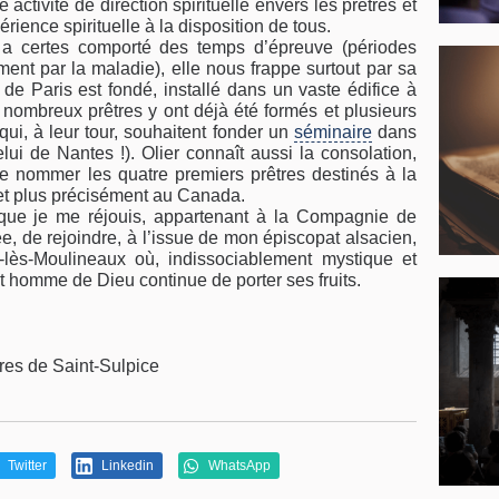
ctivité de direction spirituelle envers les prêtres et
érience spirituelle à la disposition de tous.
 a certes comporté des temps d’épreuve (périodes
ement par la maladie), elle nous frappe surtout par sa
de Paris est fondé, installé dans un vaste édifice à
e nombreux prêtres y ont déjà été formés et plusieurs
ui, à leur tour, souhaitent fonder un
séminaire
dans
i de Nantes !). Olier connaît aussi la consolation,
 nommer les quatre premiers prêtres destinés à la
t plus précisément au Canada.
 que je me réjouis, appartenant à la Compagnie de
e, de rejoindre, à l’issue de mon épiscopat alsacien,
-lès-Moulineaux où, indissociablement mystique et
cet homme de Dieu continue de porter ses fruits.
g
es de Saint-Sulpice
Twitter
Linkedin
WhatsApp