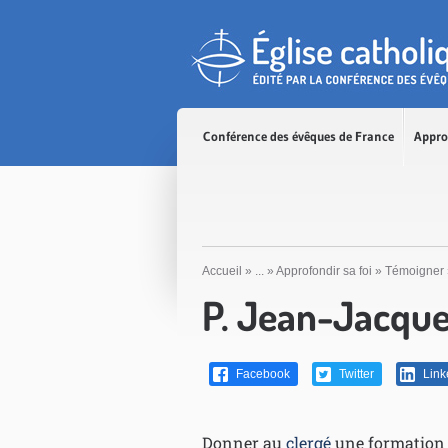
Accès direct au contenu
Accès direct à la recherche
Accès direct au menu
Conférence des évêques de France
Appro
Accueil
»
...
»
Approfondir sa foi
»
Témoigner
P. Jean-Jacque
Facebook
Twitter
Link
Donner au
clergé
une formation 