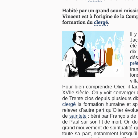
Habité par un grand souci missio
Vincent est à l’origine de la Com
formation du
clergé
.
Il 
Jacq
ét
dix
dés
prê
tra
i
fon
vil
Pour bien comprendre Olier, il fau
XVIIe siècle. On y voit converger 
de Trente clos depuis plusieurs d
clergé
la formation humaine et spir
relever d’autre part qu’Olier év
de
sainteté
: béni par François de 
de Paul sur son lit de mort. On do
grand mouvement de spiritualité qu
toute sa part, notamment lorsqu’il 