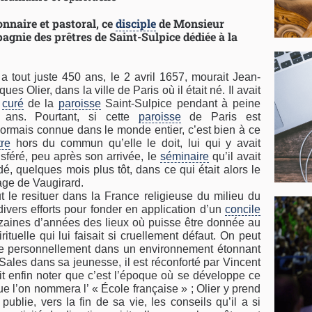
nnaire et pastoral, ce
disciple
de Monsieur
pagnie des prêtres de Saint-Sulpice dédiée à la
y a tout juste 450 ans, le 2 avril 1657, mourait Jean-
ues Olier, dans la ville de Paris où il était né. Il avait
é
curé
de la
paroisse
Saint-Sulpice pendant à peine
 ans. Pourtant, si cette
paroisse
de Paris est
ormais connue dans le monde entier, c’est bien à ce
tre
hors du commun qu’elle le doit, lui qui y avait
nsféré, peu après son arrivée, le
séminaire
qu’il avait
dé, quelques mois plus tôt, dans ce qui était alors le
lage de Vaugirard.
t le resituer dans la France religieuse du milieu du
divers efforts pour fonder en application d’un
concile
izaines d’années des lieux où puisse être donnée au
ituelle qui lui faisait si cruellement défaut. On peut
olue personnellement dans un environnement étonnant
Sales dans sa jeunesse, il est réconforté par Vincent
it enfin noter que c’est l’époque où se développe ce
e l’on nommera l’ « École française » ; Olier y prend
publie, vers la fin de sa vie, les conseils qu’il a si