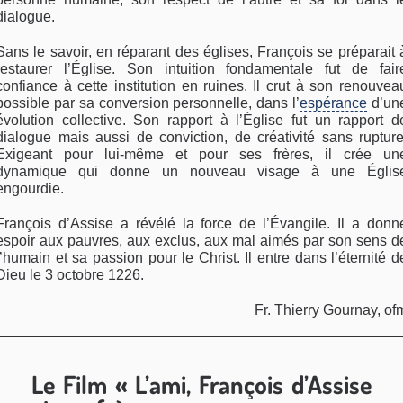
dialogue.
Sans le savoir, en réparant des églises, François se préparait 
restaurer l’Église. Son intuition fondamentale fut de fair
confiance à cette institution en ruines. Il crut à son renouvea
possible par sa conversion personnelle, dans l’
espérance
d’un
évolution collective. Son rapport à l’Église fut un rapport d
dialogue mais aussi de conviction, de créativité sans rupture
Exigeant pour lui-même et pour ses frères, il crée un
dynamique qui donne un nouveau visage à une Églis
engourdie.
François d’Assise a révélé la force de l’Évangile. Il a donn
espoir aux pauvres, aux exclus, aux mal aimés par son sens d
l’humain et sa passion pour le Christ. Il entre dans l’éternité d
Dieu le 3 octobre 1226.
Fr. Thierry Gournay, of
Le Film « L’ami, François d’Assise