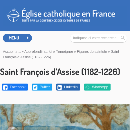
MENU
Accueil
»
...
»
Approfondir sa foi
»
Témoigner
»
Figures de sainteté
»
Saint
François d’Assise (1182-1226)
Saint François d’Assise (1182-1226)
Facebook
Twitter
Linkedin
WhatsApp