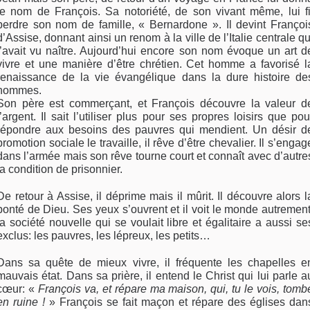
le nom de François. Sa notoriété, de son vivant même, lui fi
perdre son nom de famille, « Bernardone ». Il devint Françoi
d’Assise, donnant ainsi un renom à la ville de l’Italie centrale qu
l’avait vu naître. Aujourd’hui encore son nom évoque un art d
vivre et une manière d’être chrétien. Cet homme a favorisé l
renaissance de la vie évangélique dans la dure histoire de
hommes.
Son père est commerçant, et François découvre la valeur d
l’argent. Il sait l’utiliser plus pour ses propres loisirs que pou
répondre aux besoins des pauvres qui mendient. Un désir d
promotion sociale le travaille, il rêve d’être chevalier. Il s’engag
dans l’armée mais son rêve tourne court et connaît avec d’autre
la condition de prisonnier.
De retour à Assise, il déprime mais il mûrit. Il découvre alors l
bonté de Dieu. Ses yeux s’ouvrent et il voit le monde autrement
la société nouvelle qui se voulait libre et égalitaire a aussi se
exclus: les pauvres, les lépreux, les petits…
Dans sa quête de mieux vivre, il fréquente les chapelles e
mauvais état. Dans sa prière, il entend le Christ qui lui parle a
cœur: «
François va, et répare ma maison, qui, tu le vois, tomb
en ruine !
» François se fait maçon et répare des églises dan