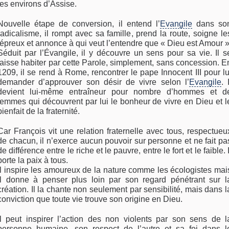
les environs d’Assise.
Nouvelle étape de conversion, il entend l’
Evangile
dans so
radicalisme, il rompt avec sa famille, prend la route, soigne le
lépreux et annonce à qui veut l’entendre que « Dieu est Amour »
Séduit par l’Évangile, il y découvre un sens pour sa vie. Il s
laisse habiter par cette Parole, simplement, sans concession. E
1209, il se rend à Rome, rencontrer le pape Innocent III pour lu
demander d’approuver son désir de vivre selon l’
Evangile
. I
devient lui-même entraîneur pour nombre d’hommes et d
femmes qui découvrent par lui le bonheur de vivre en Dieu et l
bienfait de la fraternité.
Car François vit une relation fraternelle avec tous, respectueu
de chacun, il n’exerce aucun pouvoir sur personne et ne fait pa
de différence entre le riche et le pauvre, entre le fort et le faible. I
porte la paix à tous.
Il inspire les amoureux de la nature comme les écologistes mai
il donne à penser plus loin par son regard pénétrant sur l
création. Il la chante non seulement par sensibilité, mais dans l
conviction que toute vie trouve son origine en Dieu.
Il peut inspirer l’action des non violents par son sens de l
personne humaine, son respect de l’autre et sa foi dans l