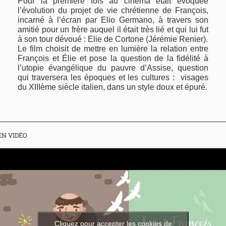
Pour la première fois au cinéma était évoquée
l’évolution du projet de vie chrétienne de François,
incarné à l’écran par Elio Germano, à travers son
amitié pour un frère auquel il était très lié et qui lui fut
à son tour dévoué : Elie de Cortone (Jérémie Renier).
Le film choisit de mettre en lumière la relation entre
François et Élie et pose la question de la fidélité à
l’utopie évangélique du pauvre d’Assise, question
qui traversera les époques et les cultures : visages
du XIIIème siècle italien, dans un style doux et épuré.
EN VIDÉO
Cliquez pour accepter les cookies de