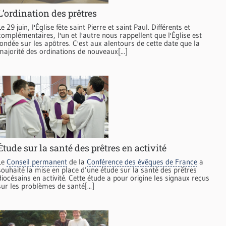
L’ordination des prêtres
Le 29 juin, l'Église fête saint Pierre et saint Paul. Différents et
complémentaires, l'un et l'autre nous rappellent que l'Église est
fondée sur les apôtres. C'est aux alentours de cette date que la
majorité des ordinations de nouveaux[...]
Étude sur la santé des prêtres en activité
Le
Conseil permanent
de la
Conférence des évêques de France
a
souhaité la mise en place d’une étude sur la santé des prêtres
diocésains en activité. Cette étude a pour origine les signaux reçus
sur les problèmes de santé[...]