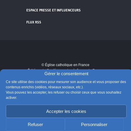
ESPACE PRESSE ET INFLUENCEURS
FLUX RSS
Cliquez pour accepter les cookies de
vidéos et réseaux sociaux et activer ce
© Église catholique en France
contenu.
Édité par la Conférence des évêques de France
Gérer le consentement
Suivre @Eglisecatho
Ce site utilise des cookies pour mesurer son audience et vous proposer des
contenus enrichis (vidéos, réseaux sociaux, etc.).
Vous pouvez les accepter, les refuser ou choisir ceux que vous souhaitez
activer.
Accepter les cookies
Refuser
Personnaliser