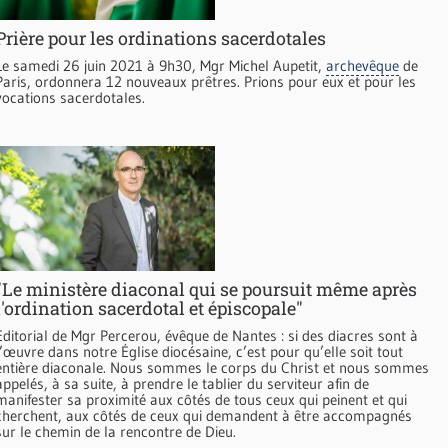
Prière pour les ordinations sacerdotales
Le samedi 26 juin 2021 à 9h30, Mgr Michel Aupetit,
archevêque
de
Paris, ordonnera 12 nouveaux prêtres. Prions pour eux et pour les
vocations sacerdotales.
"Le ministère diaconal qui se poursuit même après
l'ordination sacerdotal et épiscopale"
Editorial de Mgr Percerou, évêque de Nantes : si des diacres sont à
l’œuvre dans notre Église diocésaine, c’est pour qu’elle soit tout
entière diaconale. Nous sommes le corps du Christ et nous sommes
appelés, à sa suite, à prendre le tablier du serviteur afin de
manifester sa proximité aux côtés de tous ceux qui peinent et qui
cherchent, aux côtés de ceux qui demandent à être accompagnés
sur le chemin de la rencontre de Dieu.