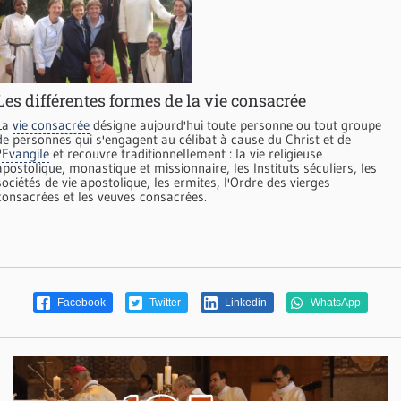
Les différentes formes de la vie consacrée
La
vie consacrée
désigne aujourd'hui toute personne ou tout groupe
de personnes qui s'engagent au célibat à cause du Christ et de
'
Evangile
et recouvre traditionnellement : la vie religieuse
apostolique, monastique et missionnaire, les Instituts séculiers, les
sociétés de vie apostolique, les ermites, l'Ordre des vierges
consacrées et les veuves consacrées.
Facebook
Twitter
Linkedin
WhatsApp