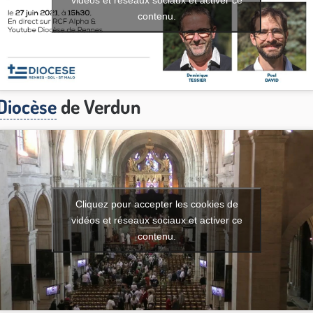
contenu.
Diocèse
de Verdun
Cliquez pour accepter les cookies de
vidéos et réseaux sociaux et activer ce
contenu.