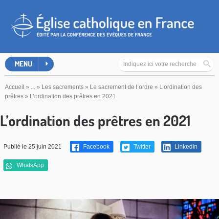
MENU
Accueil
»
...
»
Les sacrements
»
Le sacrement de l’ordre
»
L’ordination des
prêtres
»
L’ordination des prêtres en 2021
L’ordination des prêtres en 2021
Publié le 25 juin 2021
Facebook
Twitter
Linkedin
WhatsApp