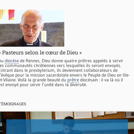
« Pasteurs selon le cœur de Dieu »
Au
diocèse
de Rennes, Dieu donne quatre prêtres appelés à servir
les communautés chrétiennes vers lesquelles ils seront envoyés.
Entrant dans le presbyterium, ils deviennent collaborateurs de
l’évêque pour la mission sacerdotale envers le Peuple de Dieu en Ille-
et-Vilaine. Voilà la grande beauté du
prêtre
diocésain : il va là où il
est envoyé pour servir l’unité dans la diversité.
TÉMOIGNAGES