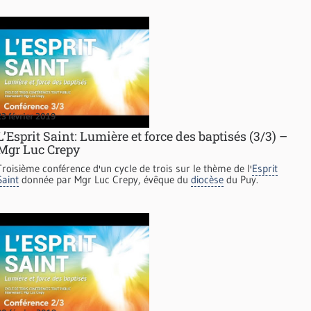
23 février 2019
L’Esprit Saint: Lumière et force des baptisés (3/3) –
Mgr Luc Crepy
Troisième conférence d'un cycle de trois sur le thème de l'
Esprit
Saint
donnée par Mgr Luc Crepy, évêque du
diocèse
du Puy.