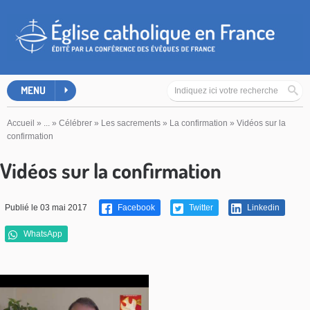
MENU
Accueil
»
...
»
Célébrer
»
Les sacrements
»
La confirmation
»
Vidéos sur la
confirmation
Vidéos sur la confirmation
Publié le 03 mai 2017
Facebook
Twitter
Linkedin
WhatsApp