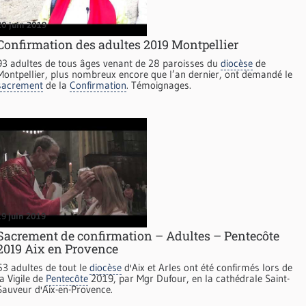
20 juin 2019
Confirmation des adultes 2019 Montpellier
93 adultes de tous âges venant de 28 paroisses du
diocèse
de
Montpellier, plus nombreux encore que l’an dernier, ont demandé le
sacrement
de la
Confirmation
. Témoignages.
19 juin 2019
Sacrement de confirmation – Adultes – Pentecôte
2019 Aix en Provence
63 adultes de tout le
diocèse
d'Aix et Arles ont été confirmés lors de
la Vigile de
Pentecôte
2019, par Mgr Dufour, en la cathédrale Saint-
Sauveur d'Aix-en-Provence.