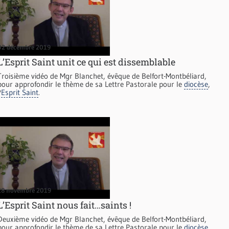
02 décembre 2019
L’Esprit Saint unit ce qui est dissemblable
Troisième vidéo de Mgr Blanchet, évêque de Belfort-Montbéliard,
pour approfondir le thème de sa Lettre Pastorale pour le
diocèse
,
'
Esprit Saint
.
28 novembre 2019
L’Esprit Saint nous fait…saints !
Deuxième vidéo de Mgr Blanchet, évêque de Belfort-Montbéliard,
pour approfondir le thème de sa Lettre Pastorale pour le
diocèse
,