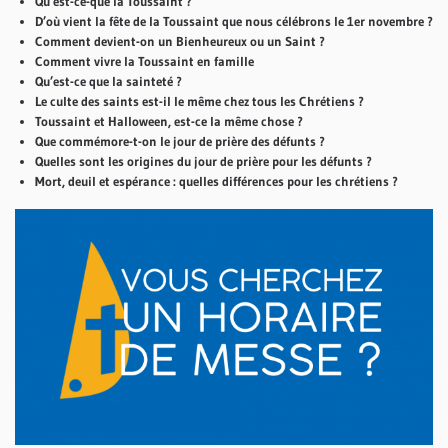
Qu’est-ce-que la Toussaint ?
D’où vient la fête de la Toussaint que nous célébrons le 1er novembre ?
Comment devient-on un Bienheureux ou un Saint ?
Comment vivre la Toussaint en famille
Qu’est-ce que la sainteté ?
Le culte des saints est-il le même chez tous les Chrétiens ?
Toussaint et Halloween, est-ce la même chose ?
Que commémore-t-on le jour de prière des défunts ?
Quelles sont les origines du jour de prière pour les défunts ?
Mort, deuil et espérance : quelles différences pour les chrétiens ?