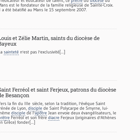
Prédicateur et éducateur de talent, ce
prêtre
du
diocèse
du
ans est le fondateur de la famille religieuse de Sainte-Croix.
Il a été béatifié au Mans le 15 septembre 2007.
Louis et Zélie Martin, saints du diocèse de
Bayeux
La
sainteté
n'est pas l'exclusivité[...]
Saint Ferréol et saint Ferjeux, patrons du diocèse
de Besançon
ers la fin du IIIe siècle, selon la tradition, l'évêque Saint
Irénée de Lyon,
disciple
de Saint Polycarpe de Smyrne, lui-
même
disciple
de l'
apôtre
Jean envoie deux évangélisateurs, le
prêtre
Ferréol et son frère
diacre
Ferjeux (originaires d'Athènes
n Grèce) fonder[...]