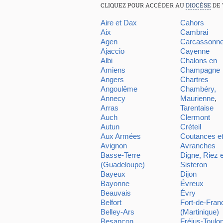
CLIQUEZ POUR ACCÉDER AU
DIOCÈSE
DE 
Aire et Dax
Cahors
Aix
Cambrai
Agen
Carcassonn
Ajaccio
Cayenne
Albi
Chalons en
Amiens
Champagne
Angers
Chartres
Angoulême
Chambéry,
Annecy
Maurienne
,
Arras
Tarentaise
Auch
Clermont
Autun
Créteil
Aux Armées
Coutances e
Avignon
Avranches
Basse-Terre
Digne, Riez e
(Guadeloupe)
Sisteron
Bayeux
Dijon
Bayonne
Évreux
Beauvais
Évry
Belfort
Fort-de-Fran
Belley-Ars
(Martinique)
Besançon
Fréjus-Toulo