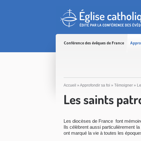
Accès direct au contenu
Accès direct à la recherche
Accès direct au menu
Conférence des évêques de France
Appro
Accueil
»
Approfondir sa foi
»
Témoigner
»
Le
Les saints patr
Les diocèses de France font mémoire d
Ils célèbrent aussi particulièrement la
ont marqué la vie à toutes les époques