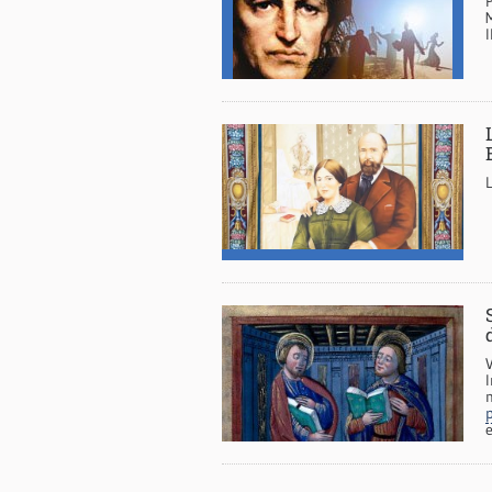
M
V
e