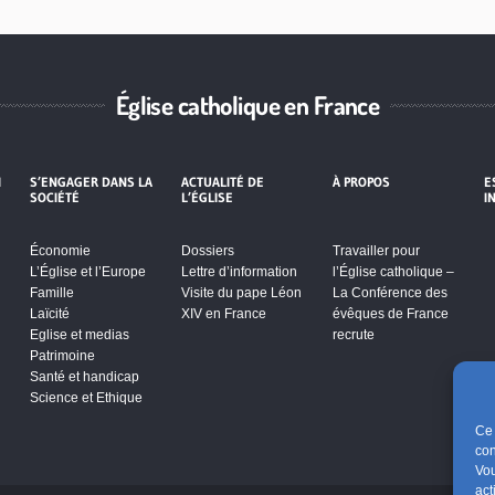
Église catholique en France
I
S’ENGAGER DANS LA
ACTUALITÉ DE
À PROPOS
E
SOCIÉTÉ
L’ÉGLISE
I
Économie
Dossiers
Travailler pour
L’Église et l’Europe
Lettre d’information
l’Église catholique –
Famille
Visite du pape Léon
La Conférence des
Laïcité
XIV en France
évêques de France
Eglise et medias
recrute
Patrimoine
Santé et handicap
Science et Ethique
Ce 
con
Vou
act