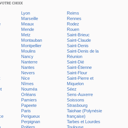
VOTRE CHOIX
Lyon
Reims
Marseille
Rennes
e
Meaux
Rodez
Mende
Rouen
Metz
Saint-Brieuc
Montauban
Saint-Claude
Montpellier
Saint-Denis
Moulins
Saint-Denis de la
Nancy
Réunion
Nanterre
Saint-Dié
Nantes
Saint-Étienne
Nevers
Saint-Flour
t
Nice
Saint-Pierre et
Nîmes
Miquelon
t
Nouméa
Séez
Orléans
Sens-Auxerre
Pamiers
Soissons
Papeete
Strasbourg
Paris
Taiohae (Polynésie
ce
Perigueux
française)
Perpignan
Tarbes et Lourdes
n
Poitiers
Toulouse