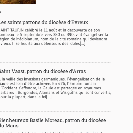
S
Les saints patrons du diocèse d’Evreux
SAINT TAURIN célébré le 11 août et la découverte de son
tombeau le 5 septembre. vers 380 ou 390, vint évangéliser la
région de Médiolanum, nom de la cité romaine qui deviendra
vreux. Il se heurta aux défenseurs des idoles[...]
Saint Vaast, patron du diocèse d’Arras
 la veille des invasions germaniques, l’évangélisation de la
Gaule est loin d’être achevée. En 476, l’Empire romain
d’Occident s’effondre, la Gaule est partagée en royaumes
barbares : Burgondes, Alamans et Wisigoths qui sont convertis,
our la plupart, dans la foi[...]
Bienheureux Basile Moreau, patron du diocèse
du Mans