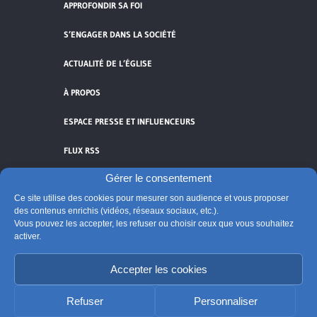
APPROFONDIR SA FOI
S’ENGAGER DANS LA SOCIÉTÉ
ACTUALITÉ DE L’ÉGLISE
À PROPOS
ESPACE PRESSE ET INFLUENCEURS
FLUX RSS
Gérer le consentement
Ce site utilise des cookies pour mesurer son audience et vous proposer
des contenus enrichis (vidéos, réseaux sociaux, etc.).
Cliquez pour accepter les cookies de
Vous pouvez les accepter, les refuser ou choisir ceux que vous souhaitez
activer.
vidéos et réseaux sociaux et activer ce
© Église catholique en France
contenu.
Édité par la Conférence des évêques de France
Accepter les cookies
Suivre @Eglisecatho
Refuser
Personnaliser