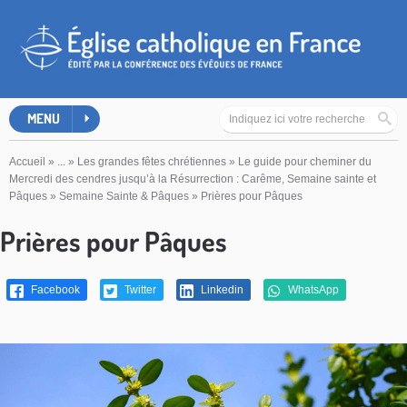
MENU
Accueil
»
...
»
Les grandes fêtes chrétiennes
»
Le guide pour cheminer du
Mercredi des cendres jusqu’à la Résurrection : Carême, Semaine sainte et
Pâques
»
Semaine Sainte & Pâques
»
Prières pour Pâques
Prières pour Pâques
Facebook
Twitter
Linkedin
WhatsApp