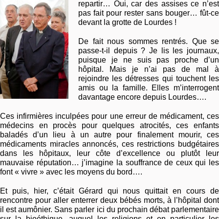
repartir… Oui, car des assises ce n’est
pas fait pour rester sans bouger… fût-ce
devant la grotte de Lourdes !
De fait nous sommes rentrés. Que se
passe-t-il depuis ? Je lis les journaux,
puisque je ne suis pas proche d’un
hôpital. Mais je n’ai pas de mal à
rejoindre les détresses qui touchent les
amis ou la famille. Elles m’interrogent
davantage encore depuis Lourdes….
Ces infirmières inculpées pour une erreur de médicament, ces
médecins en procès pour quelques atrocités, ces enfants
baladés d’un lieu à un autre pour finalement mourir, ces
médicaments miracles annoncés, ces restrictions budgétaires
dans les hôpitaux, leur côte d’excellence ou plutôt leur
mauvaise réputation… j’imagine la souffrance de ceux qui les
font « vivre » avec les moyens du bord….
Et puis, hier, c’était Gérard qui nous quittait en cours de
rencontre pour aller enterrer deux bébés morts, à l’hôpital dont
il est aumônier. Sans parler ici du prochain débat parlementaire
sur la bioéthique ,auquel les religions et en particulier les