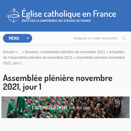
MENU
Accueil
»
...
»
Dossiers
»
Assemblée plénière de novembre 2021
»
Actualités
de l’Assemblée plénière de novembre 2021
»
Assemblée plénière novembre
2021, jour 1
Assemblée plénière novembre
2021, jour 1