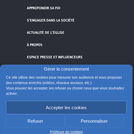
APPROFONDIR SA FOI
S’ENGAGER DANS LA SOCIÉTÉ
ACTUALITÉ DE L’ÉGLISE
À PROPOS
ESPACE PRESSE ET INFLUENCEURS
Gérer le consentement
FLUX RSS
Ce site utilise des cookies pour mesurer son audience et vous proposer
des contenus enrichis (vidéos, réseaux sociaux, etc.).
Vous pouvez les accepter, les refuser ou choisir ceux que vous souhaitez
activer.
Cliquez pour accepter les cookies de
Accepter les cookies
vidéos et réseaux sociaux et activer ce
© Église catholique en France
contenu.
Édité par la Conférence des évêques de France
Refuser
Personnaliser
Suivre @Eglisecatho
Politique de cookies