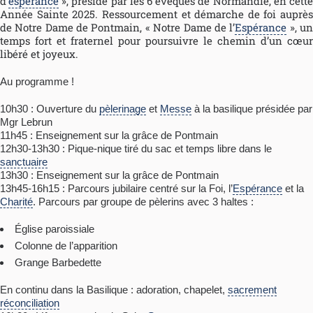
d’
espérance
», présidé par les 6 évêques de Normandie, en cette
Année Sainte 2025. Ressourcement et démarche de foi auprès
de Notre Dame de Pontmain, « Notre Dame de l’
Espérance
», u
temps fort et fraternel pour poursuivre le chemin d’un cœur
libéré et joyeux.
Au programme !
10h30 : Ouverture du
pèlerinage
et
Messe
à la basilique présidée par
Mgr Lebrun
11h45 : Enseignement sur la grâce de Pontmain
12h30-13h30 : Pique-nique tiré du sac et temps libre dans le
sanctuaire
13h30 : Enseignement sur la grâce de Pontmain
13h45-16h15 : Parcours jubilaire centré sur la Foi, l’
Espérance
et la
Charité
. Parcours par groupe de pèlerins avec 3 haltes :
Église paroissiale
Colonne de l’apparition
Grange Barbedette
En continu dans la Basilique : adoration, chapelet,
sacrement
réconciliation