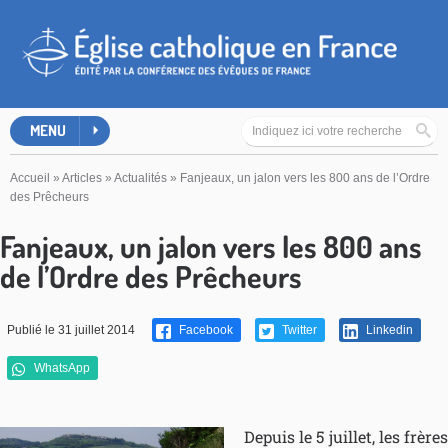
MENU
Accueil
»
Articles
»
Actualités
»
Fanjeaux, un jalon vers les 800 ans de l’Ordre
des Prêcheurs
Fanjeaux, un jalon vers les 800 ans
de l’Ordre des Prêcheurs
Publié le 31 juillet 2014
Facebook
Twitter
Linkedin
WhatsApp
Depuis le 5 juillet, les frères