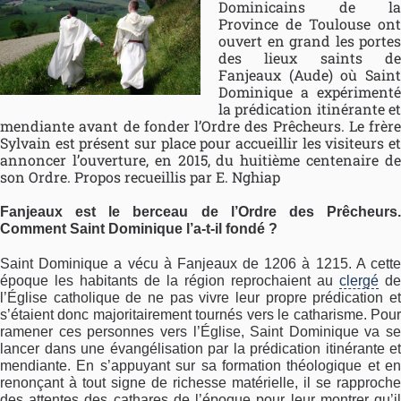
Dominicains de la
Province de Toulouse ont
ouvert en grand les portes
des lieux saints de
Fanjeaux (Aude) où Saint
Dominique a expérimenté
la prédication itinérante et
mendiante avant de fonder l’Ordre des Prêcheurs. Le frère
Sylvain est présent sur place pour accueillir les visiteurs et
annoncer l’ouverture, en 2015, du huitième centenaire de
son Ordre. Propos recueillis par E. Nghiap
Fanjeaux est le berceau de l’Ordre des Prêcheurs.
Comment Saint Dominique l’a-t-il fondé ?
Saint Dominique a vécu à Fanjeaux de 1206 à 1215. A cette
époque les habitants de la région reprochaient au
clergé
de
l’Église catholique de ne pas vivre leur propre prédication et
s’étaient donc majoritairement tournés vers le catharisme. Pour
ramener ces personnes vers l’Église, Saint Dominique va se
lancer dans une évangélisation par la prédication itinérante et
mendiante. En s’appuyant sur sa formation théologique et en
renonçant à tout signe de richesse matérielle, il se rapproche
des attentes des cathares de l’époque pour leur montrer qu’il