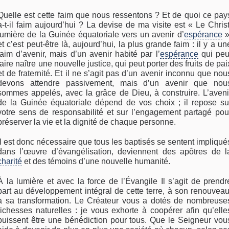
Quelle est cette faim que nous ressentons ? Et de quoi ce pay
a-t-il faim aujourd’hui ? La devise de ma visite est « Le Christ
lumière de la Guinée équatoriale vers un avenir d’
espérance
»
et c’est peut-être là, aujourd’hui, la plus grande faim : il y a un
faim d’avenir, mais d’un avenir habité par l’
espérance
qui peu
faire naître une nouvelle justice, qui peut porter des fruits de pai
et de fraternité. Et il ne s’agit pas d’un avenir inconnu que nou
devons attendre passivement, mais d’un avenir que nou
sommes appelés, avec la grâce de Dieu, à construire. L’aveni
de la Guinée équatoriale dépend de vos choix ; il repose su
votre sens de responsabilité et sur l’engagement partagé pou
préserver la vie et la dignité de chaque personne.
Il est donc nécessaire que tous les baptisés se sentent impliqué
dans l’œuvre d’évangélisation, deviennent des apôtres de l
charité
et des témoins d’une nouvelle humanité.
À la lumière et avec la force de l’Évangile Il s’agit de prendr
part au développement intégral de cette terre, à son renouveau
à sa transformation. Le Créateur vous a dotés de nombreuse
richesses naturelles : je vous exhorte à coopérer afin qu’elle
puissent être une bénédiction pour tous. Que le Seigneur vou