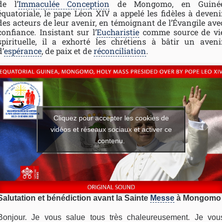
de l’
Immaculée Conception
de Mongomo, en Guiné
équatoriale, le pape Léon XIV a appelé les fidèles à deveni
des acteurs de leur avenir, en témoignant de l’Évangile ave
confiance. Insistant sur l’
Eucharistie
comme source de vi
spirituelle, il a exhorté les chrétiens à bâtir un aveni
d’
espérance
, de paix et de
réconciliation
.
Cliquez pour accepter les cookies de
vidéos et réseaux sociaux et activer ce
contenu.
Salutation et bénédiction avant la Sainte
Messe
à Mongomo
Bonjour. Je vous salue tous très chaleureusement. Je vou