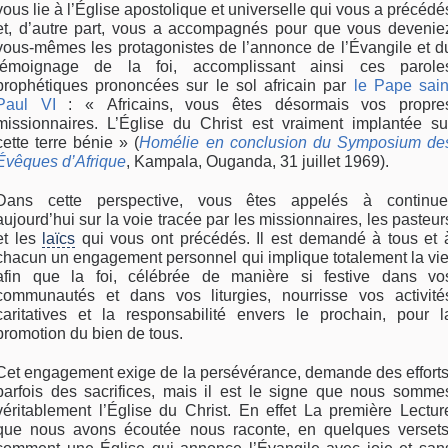
vous lie à l’Église apostolique et universelle qui vous a précédé
et, d’autre part, vous a accompagnés pour que vous devenie
vous-mêmes les protagonistes de l’annonce de l’Évangile et d
témoignage de la foi, accomplissant ainsi ces parole
prophétiques prononcées sur le sol africain par
le Pape sain
Paul VI
: « Africains, vous êtes désormais vos propre
missionnaires. L’Église du Christ est vraiment implantée su
cette terre bénie » (
Homélie en conclusion du Symposium de
Évêques d’Afrique
, Kampala, Ouganda, 31 juillet 1969).
Dans cette perspective, vous êtes appelés à continue
aujourd’hui sur la voie tracée par les missionnaires, les pasteur
et les
laïcs
qui vous ont précédés. Il est demandé à tous et 
chacun un engagement personnel qui implique totalement la vie
afin que la foi, célébrée de manière si festive dans vo
communautés et dans vos liturgies, nourrisse vos activité
caritatives et la responsabilité envers le prochain, pour l
promotion du bien de tous.
Cet engagement exige de la persévérance, demande des efforts
parfois des sacrifices, mais il est le signe que nous somme
véritablement l’Église du Christ. En effet La première Lectur
que nous avons écoutée nous raconte, en quelques versets