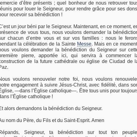
remercie d’être présents ; quel bonheur de nous retrouver tou
réunis pour louer le Seigneur, pour rendre grâce pour ses dons
pour recevoir sa bénédiction !
C’est un jour béni par le Seigneur. Maintenant, en ce moment, e
présence de vous tous, nous voulons demander la bénédictio
sur chacun d’entre vous et sur vos familles : nous le feron
pendant la célébration de la Sainte
Messe
. Mais en ce moment
nous voulons demander la bénédiction du Seigneur sur cett
première pierre, apportée ici, qui servira à commencer l
construction de la future cathédrale ou église de Ciudad de l
Paz.
Nous voulons renouveler notre foi, nous voulons renouvele
notre engagement à suivre Jésus-Christ, avec fidélité, dans so
Église, —dans l’Église catholique—. Être tous unis pour toujour
dans l’Église catholique !
Et alors demandons la bénédiction du Seigneur.
Au nom du Père, du Fils et du Saint-Esprit. Amen
Répands, Seigneur, ta bénédiction sur tout ton peuple