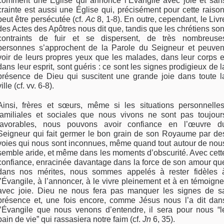
comment une Église qui annonce l’Évangile avec joie et san
crainte est aussi une Église qui, précisément pour cette raison
peut être persécutée (cf.
Ac
8, 1-8). En outre, cependant, le Livr
des Actes des Apôtres nous dit que, tandis que les chrétiens son
contraints de fuir et se dispersent, de très nombreuse
personnes s’approchent de la Parole du Seigneur et peuven
voir de leurs propres yeux que les malades, dans leur corps e
dans leur esprit, sont guéris : ce sont les signes prodigieux de l
présence de Dieu qui suscitent une grande joie dans toute l
ville (cf. vv. 6-8).
Ainsi, frères et sœurs, même si les situations personnelles
familiales et sociales que nous vivons ne sont pas toujour
favorables, nous pouvons avoir confiance en l’œuvre d
Seigneur qui fait germer le bon grain de son Royaume par de
voies qui nous sont inconnues, même quand tout autour de nou
semble aride, et même dans les moments d’obscurité. Avec cett
confiance, enracinée davantage dans la force de son amour qu
dans nos mérites, nous sommes appelés à rester fidèles 
l’Évangile, à l’annoncer, à le vivre pleinement et à en témoigne
avec joie. Dieu ne nous fera pas manquer les signes de s
présence et, une fois encore, comme Jésus nous l’a dit dan
l’Évangile que nous venons d’entendre, il sera pour nous “l
pain de vie” qui rassasiera notre faim (cf.
Jn
6, 35).