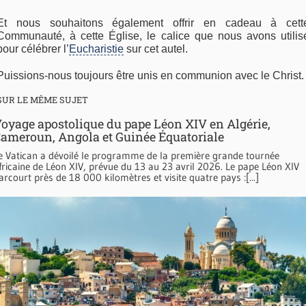
Et nous souhaitons également offrir en cadeau à cett
Communauté, à cette Église, le calice que nous avons utilis
pour célébrer l’
Eucharistie
sur cet autel.
Puissions-nous toujours être unis en communion avec le Christ.
SUR LE MÊME SUJET
oyage apostolique du pape Léon XIV en Algérie,
ameroun, Angola et Guinée Équatoriale
e Vatican a dévoilé le programme de la première grande tournée
fricaine de Léon XIV, prévue du 13 au 23 avril 2026. Le pape Léon XIV
arcourt près de 18 000 kilomètres et visite quatre pays :[...]