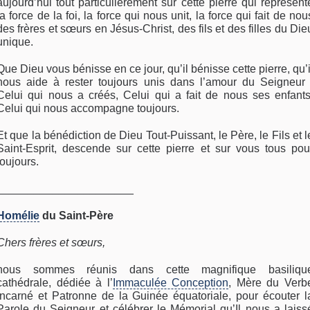
aujourd’hui tout particulièrement sur cette pierre qui représent
la force de la foi, la force qui nous unit, la force qui fait de nou
des frères et sœurs en Jésus-Christ, des fils et des filles du Die
unique.
Que Dieu vous bénisse en ce jour, qu’il bénisse cette pierre, qu’i
nous aide à rester toujours unis dans l’amour du Seigneur 
Celui qui nous a créés, Celui qui a fait de nous ses enfants
Celui qui nous accompagne toujours.
Et que la bénédiction de Dieu Tout-Puissant, le Père, le Fils et l
Saint-Esprit, descende sur cette pierre et sur vous tous pou
toujours.
______________________
Homélie
du Saint-Père
Chers frères et sœurs,
nous sommes réunis dans cette magnifique basiliqu
cathédrale, dédiée à l’
Immaculée Conception
, Mère du Verb
incarné et Patronne de la Guinée équatoriale, pour écouter l
Parole du Seigneur et célébrer le Mémorial qu’Il nous a laiss