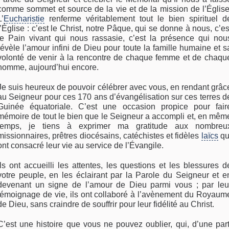
comme sommet et source de la vie et de la mission de l’Église
L’
Eucharistie
renferme véritablement tout le bien spirituel d
l’Église : c’est le Christ, notre Pâque, qui se donne à nous, c’es
le Pain vivant qui nous rassasie, c’est la présence qui nou
révèle l’amour infini de Dieu pour toute la famille humaine et s
volonté de venir à la rencontre de chaque femme et de chaqu
homme, aujourd’hui encore.
Je suis heureux de pouvoir célébrer avec vous, en rendant grâc
au Seigneur pour ces 170 ans d’évangélisation sur ces terres d
Guinée équatoriale. C’est une occasion propice pour fair
mémoire de tout le bien que le Seigneur a accompli et, en mêm
temps, je tiens à exprimer ma gratitude aux nombreu
missionnaires, prêtres diocésains, catéchistes et fidèles
laïcs
qu
ont consacré leur vie au service de l’Évangile.
Ils ont accueilli les attentes, les questions et les blessures d
votre peuple, en les éclairant par la Parole du Seigneur et e
devenant un signe de l’amour de Dieu parmi vous ; par leu
témoignage de vie, ils ont collaboré à l’avènement du Royaum
de Dieu, sans craindre de souffrir pour leur fidélité au Christ.
C’est une histoire que vous ne pouvez oublier, qui, d’une part