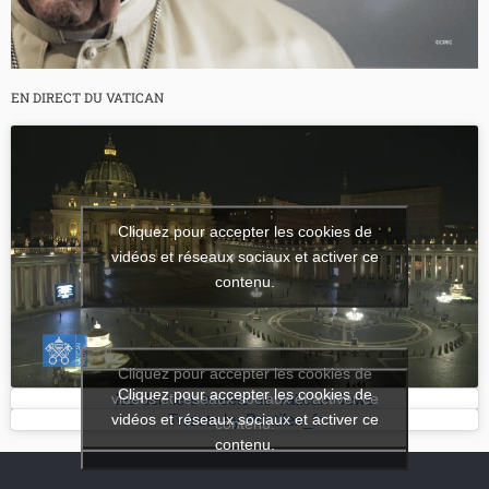
EN DIRECT DU VATICAN
Cliquez pour accepter les cookies de
vidéos et réseaux sociaux et activer ce
contenu.
Cliquez pour accepter les cookies de
Cliquez pour accepter les cookies de
vidéos et réseaux sociaux et activer ce
les derniers tweets de Vatican News
vidéos et réseaux sociaux et activer ce
Tweets by Pontifex_fr
contenu.
contenu.