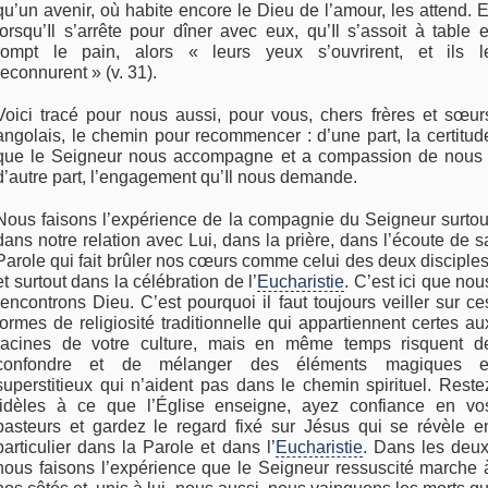
qu’un avenir, où habite encore le Dieu de l’amour, les attend. E
lorsqu’Il s’arrête pour dîner avec eux, qu’Il s’assoit à table e
rompt le pain, alors « leurs yeux s’ouvrirent, et ils l
reconnurent » (v. 31).
Voici tracé pour nous aussi, pour vous, chers frères et sœur
angolais, le chemin pour recommencer : d’une part, la certitud
que le Seigneur nous accompagne et a compassion de nous 
d’autre part, l’engagement qu’Il nous demande.
Nous faisons l’expérience de la compagnie du Seigneur surtou
dans notre relation avec Lui, dans la prière, dans l’écoute de s
Parole qui fait brûler nos cœurs comme celui des deux disciples
et surtout dans la célébration de l’
Eucharistie
. C’est ici que nou
rencontrons Dieu. C’est pourquoi il faut toujours veiller sur ce
formes de religiosité traditionnelle qui appartiennent certes au
racines de votre culture, mais en même temps risquent d
confondre et de mélanger des éléments magiques e
superstitieux qui n’aident pas dans le chemin spirituel. Reste
fidèles à ce que l’Église enseigne, ayez confiance en vo
pasteurs et gardez le regard fixé sur Jésus qui se révèle e
particulier dans la Parole et dans l’
Eucharistie
. Dans les deux
nous faisons l’expérience que le Seigneur ressuscité marche 