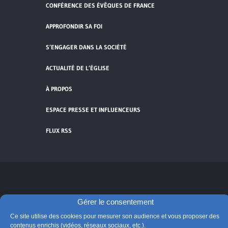
CONFÉRENCE DES ÉVÊQUES DE FRANCE
APPROFONDIR SA FOI
S’ENGAGER DANS LA SOCIÉTÉ
ACTUALITÉ DE L’ÉGLISE
À PROPOS
ESPACE PRESSE ET INFLUENCEURS
FLUX RSS
Cliquez pour accepter les cookies de
vidéos et réseaux sociaux et activer ce
Gérer le consentement
© Église catholique en France
contenu.
Édité par la Conférence des évêques de France
Ce site utilise des cookies pour mesurer son audience et vous proposer des
contenus enrichis (vidéos, réseaux sociaux, etc.).