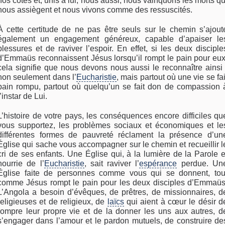
nos côtés et, unis à lui, nous aussi, nous vainquons les morts qu
nous assiègent et nous vivons comme des ressuscités.
À cette certitude de ne pas être seuls sur le chemin s’ajout
également un engagement généreux, capable d’apaiser le
blessures et de raviver l’espoir. En effet, si les deux disciple
d’Emmaüs reconnaissent Jésus lorsqu’il rompt le pain pour eux
cela signifie que nous devons nous aussi le reconnaître ainsi 
non seulement dans l’
Eucharistie
, mais partout où une vie se fai
pain rompu, partout où quelqu’un se fait don de compassion 
l’instar de Lui.
L’histoire de votre pays, les conséquences encore difficiles qu
vous supportez, les problèmes sociaux et économiques et le
différentes formes de pauvreté réclament la présence d’un
Église qui sache vous accompagner sur le chemin et recueillir l
cri de ses enfants. Une Église qui, à la lumière de la Parole e
nourrie de l’
Eucharistie
, sait raviver l’
espérance
perdue. Un
Église faite de personnes comme vous qui se donnent, tou
comme Jésus rompt le pain pour les deux disciples d’Emmaüs
L’Angola a besoin d’évêques, de prêtres, de missionnaires, d
religieuses et de religieux, de
laïcs
qui aient à cœur le désir d
rompre leur propre vie et de la donner les uns aux autres, d
s’engager dans l’amour et le pardon mutuels, de construire de