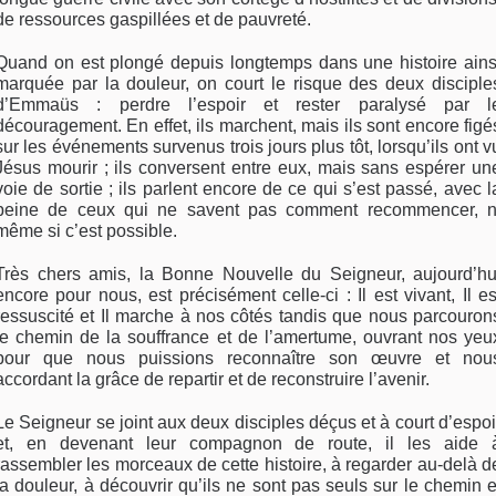
de ressources gaspillées et de pauvreté.
Quand on est plongé depuis longtemps dans une histoire ains
marquée par la douleur, on court le risque des deux disciple
d’Emmaüs : perdre l’espoir et rester paralysé par l
découragement. En effet, ils marchent, mais ils sont encore figé
sur les événements survenus trois jours plus tôt, lorsqu’ils ont v
Jésus mourir ; ils conversent entre eux, mais sans espérer un
voie de sortie ; ils parlent encore de ce qui s’est passé, avec l
peine de ceux qui ne savent pas comment recommencer, n
même si c’est possible.
Très chers amis, la Bonne Nouvelle du Seigneur, aujourd’hu
encore pour nous, est précisément celle-ci : Il est vivant, Il es
ressuscité et Il marche à nos côtés tandis que nous parcouron
le chemin de la souffrance et de l’amertume, ouvrant nos yeu
pour que nous puissions reconnaître son œuvre et nou
accordant la grâce de repartir et de reconstruire l’avenir.
Le Seigneur se joint aux deux disciples déçus et à court d’espoi
et, en devenant leur compagnon de route, il les aide 
rassembler les morceaux de cette histoire, à regarder au-delà d
la douleur, à découvrir qu’ils ne sont pas seuls sur le chemin e