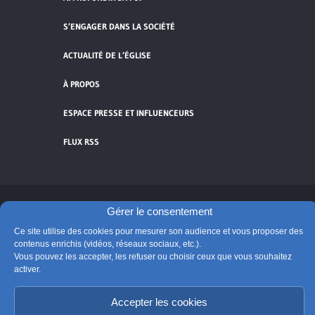
S’ENGAGER DANS LA SOCIÉTÉ
ACTUALITÉ DE L’ÉGLISE
À PROPOS
ESPACE PRESSE ET INFLUENCEURS
FLUX RSS
Gérer le consentement
Cliquez pour accepter les cookies de
vidéos et réseaux sociaux et activer ce
Ce site utilise des cookies pour mesurer son audience et vous proposer des
contenus enrichis (vidéos, réseaux sociaux, etc.).
© Église catholique en France
contenu.
Vous pouvez les accepter, les refuser ou choisir ceux que vous souhaitez
Édité par la Conférence des évêques de France
activer.
Suivre @Eglisecatho
Accepter les cookies