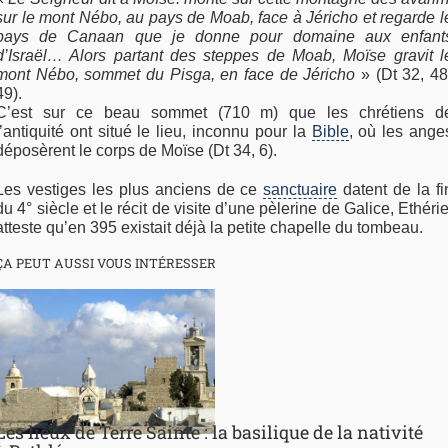
sur le mont Nébo, au pays de Moab, face à Jéricho et regarde l
pays de Canaan que je donne pour domaine aux enfant
d’Israël… Alors partant des steppes de Moab, Moïse gravit l
mont Nébo, sommet du Pisga, en face de Jéricho
» (Dt 32, 48
49).
C’est sur ce beau sommet (710 m) que les chrétiens d
l’antiquité ont situé le lieu, inconnu pour la
Bible
, où les ange
déposèrent le corps de Moïse (Dt 34, 6).
Les vestiges les plus anciens de ce
sanctuaire
datent de la fi
du 4° siècle et le récit de visite d’une pèlerine de Galice, Ethérie
atteste qu’en 395 existait déjà la petite chapelle du tombeau.
ÇA PEUT AUSSI VOUS INTÉRESSER
Les lieux de Terre Sainte : la basilique de la nativité