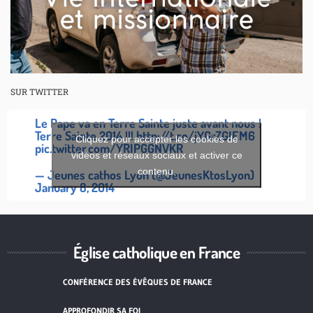
SUR TWITTER
Le Pape va en Terre Sainte juste avant nous !
Terre Sainte 2014 !!!
http://t.co/jYGrZGIEM6
Cliquez pour accepter les cookies de
pic.twitter.com/YRIPGGNVKR
vidéos et réseaux sociaux et activer ce
contenu.
— Jeunes cathos Lyon (@JeunesKtosLyon)
January 8, 2014
Église catholique en France
CONFÉRENCE DES ÉVÊQUES DE FRANCE
APPROFONDIR SA FOI