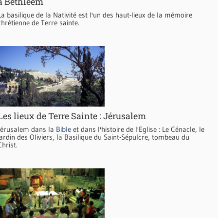
à Bethléem
La basilique de la Nativité est l'un des haut-lieux de la mémoire
chrétienne de Terre sainte.
Les lieux de Terre Sainte : Jérusalem
Jérusalem dans la
Bible
et dans l'histoire de l'Eglise : Le Cénacle, le
jardin des Oliviers, la Basilique du Saint-Sépulcre, tombeau du
Christ.