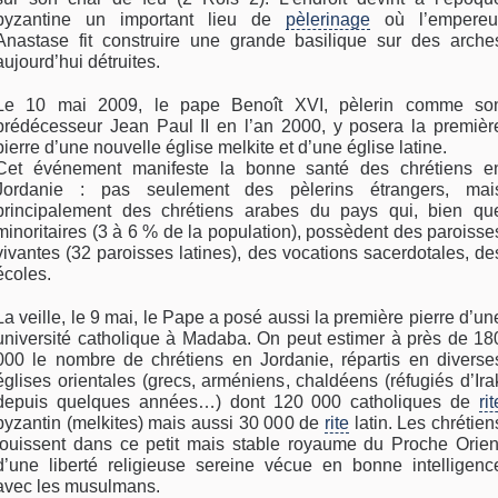
byzantine un important lieu de
pèlerinage
où l’empereu
Anastase fit construire une grande basilique sur des arche
aujourd’hui détruites.
Le 10 mai 2009, le pape Benoît XVI, pèlerin comme so
prédécesseur Jean Paul II en l’an 2000, y posera la premièr
pierre d’une nouvelle église melkite et d’une église latine.
Cet événement manifeste la bonne santé des chrétiens e
Jordanie : pas seulement des pèlerins étrangers, mai
principalement des chrétiens arabes du pays qui, bien qu
minoritaires (3 à 6 % de la population), possèdent des paroisse
vivantes (32 paroisses latines), des vocations sacerdotales, de
écoles.
La veille, le 9 mai, le Pape a posé aussi la première pierre d’un
université catholique à Madaba. On peut estimer à près de 18
000 le nombre de chrétiens en Jordanie, répartis en diverse
églises orientales (grecs, arméniens, chaldéens (réfugiés d’Ira
depuis quelques années…) dont 120 000 catholiques de
rit
byzantin (melkites) mais aussi 30 000 de
rite
latin. Les chrétien
jouissent dans ce petit mais stable royaume du Proche Orien
d’une liberté religieuse sereine vécue en bonne intelligenc
avec les musulmans.