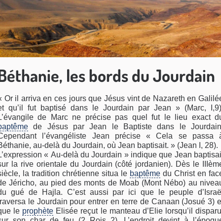
Béthanie, les bords du Jourdain
« Or il arriva en ces jours que Jésus vint de Nazareth en Galilé
et qu’il fut baptisé dans le Jourdain par Jean » (Marc, I,9)
L’évangile de Marc ne précise pas quel fut le lieu exact d
baptême
de Jésus par Jean le Baptiste dans le Jourdain
Cependant l’évangéliste Jean précise « Cela se passa 
Béthanie, au-delà du Jourdain, où Jean baptisait. » (Jean I, 28).
L’expression « Au-delà du Jourdain » indique que Jean baptisai
sur la rive orientale du Jourdain (côté jordanien). Dès le IIIèm
siècle, la tradition chrétienne situa le
baptême
du Christ en fac
de Jéricho, au pied des monts de Moab (Mont Nébo) au nivea
du gué de Hajla. C’est aussi par ici que le peuple d’Israë
traversa le Jourdain pour entrer en terre de Canaan (Josué 3) e
que le
prophète
Elisée reçut le manteau d’Elie lorsqu’il disparu
sur son char de feu (2 Rois 2). L’endroit devint à l’époqu