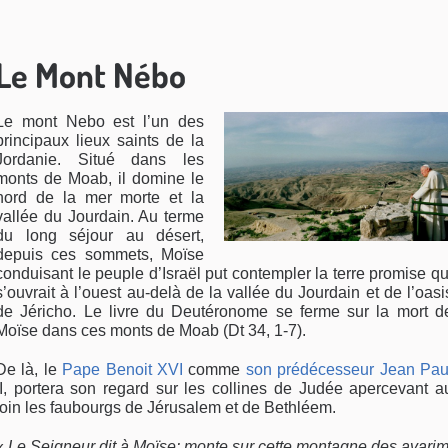
Le Mont Nébo
Le mont Nebo est l’un des
principaux lieux saints de la
Jordanie. Situé dans les
monts de Moab, il domine le
nord de la mer morte et la
vallée du Jourdain. Au terme
du long séjour au désert,
depuis ces sommets, Moïse
conduisant le peuple d’Israël put contempler la terre promise qu
s’ouvrait à l’ouest au-delà de la vallée du Jourdain et de l’oasi
de Jéricho. Le livre du Deutéronome se ferme sur la mort d
Moïse dans ces monts de Moab (Dt 34, 1-7).
De là, le
Pape Benoit XVI
comme
son prédécesseur Jean Pau
I, portera son regard sur les collines de Judée apercevant a
loin les faubourgs de Jérusalem et de Bethléem.
«
Le Seigneur dit à Moïse: monte sur cette montagne des avarim