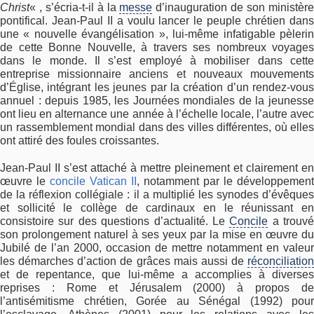
Christ
« , s’écria-t-il à la
messe
d’inauguration de son ministèr
pontifical. Jean-Paul II a voulu lancer le peuple chrétien dans
une « nouvelle évangélisation », lui-même infatigable pèlerin
de cette Bonne Nouvelle, à travers ses nombreux voyages
dans le monde. Il s’est employé à mobiliser dans cette
entreprise missionnaire anciens et nouveaux mouvements
d’Église, intégrant les jeunes par la création d’un rendez-vous
annuel : depuis 1985, les Journées mondiales de la jeunesse
ont lieu en alternance une année à l’échelle locale, l’autre avec
un rassemblement mondial dans des villes différentes, où elles
ont attiré des foules croissantes.
Jean-Paul II s’est attaché à mettre pleinement et clairement en
œuvre le
concile Vatican II
, notamment par le développement
de la réflexion collégiale : il a multiplié les synodes d’évêques
et sollicité le collège de cardinaux en le réunissant en
consistoire sur des questions d’actualité. Le
Concile
a trouvé
son prolongement naturel à ses yeux par la mise en œuvre du
Jubilé de l’an 2000, occasion de mettre notamment en valeur
les démarches d’action de grâces mais aussi de
réconciliation
et de repentance, que lui-même a accomplies à diverses
reprises : Rome et Jérusalem (2000) à propos de
l’antisémitisme chrétien, Gorée au Sénégal (1992) pour