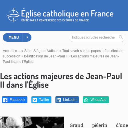
MENU
Accueil
»
...
»
Saint-Siège et Vatican
»
Tout savoir sur les papes : rôle, élection,
succession
»
Béatification de Jean-Paul II
»
Les actions majeures de Jean-
Paul II dans l’Église
Les actions majeures de Jean-Paul
II dans l’Église
Facebook
Twitter
Linkedin
WhatsApp
Grand pèlerin d’une