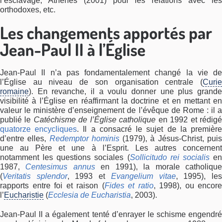
l’esclavage, Athènes (2001) pour les relations avec les
orthodoxes, etc.
Les changements apportés par
Jean-Paul II à l’Église
Jean-Paul II n’a pas fondamentalement changé la vie de
l’Église au niveau de son organisation centrale (
Curie
romaine
). En revanche, il a voulu donner une plus grande
visibilité à l’Église en réaffirmant la doctrine et en mettant en
valeur le ministère d’enseignement de l’évêque de Rome : il a
publié le
Catéchisme de l’Église catholique
en 1992 et rédig
quatorze encycliques
. Il a consacré le sujet de la premièr
d’entre elles,
Redemptor hominis
(1979), à Jésus-Christ, pui
une au Père et une à l’Esprit. Les autres concernent
notamment les questions sociales (
Sollicitudo rei socialis
e
1987,
Centesimus annus
en 1991), la morale catholiqu
(
Veritatis splendor
, 1993 et
Evangelium vitae
, 1995), le
rapports entre foi et raison (
Fides et ratio
, 1998), ou encore
l’
Eucharistie
(
Ecclesia de Eucharistia
, 2003).
Jean-Paul II a également tenté d’enrayer le schisme engendré