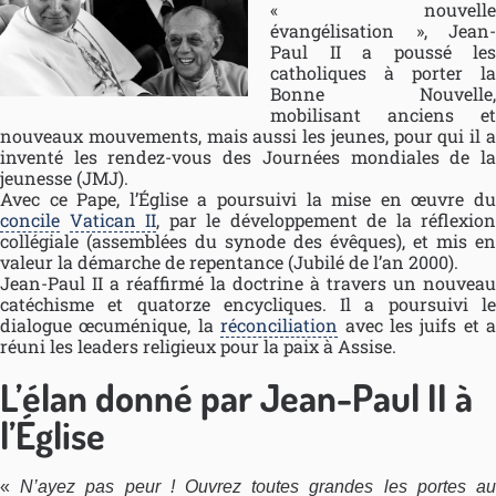
« nouvelle
évangélisation », Jean-
Paul II a poussé les
catholiques à porter la
Bonne Nouvelle,
mobilisant anciens et
nouveaux mouvements, mais aussi les jeunes, pour qui il a
inventé les rendez-vous des Journées mondiales de la
jeunesse (JMJ).
Avec ce Pape, l’Église a poursuivi la mise en œuvre du
concile
Vatican II
, par le développement de la réflexion
collégiale (assemblées du synode des évêques), et mis en
valeur la démarche de repentance (Jubilé de l’an 2000).
Jean-Paul II a réaffirmé la doctrine à travers un nouveau
catéchisme et quatorze encycliques. Il a poursuivi le
dialogue œcuménique, la
réconciliation
avec les juifs et a
réuni les leaders religieux pour la paix à Assise.
L’élan donné par Jean-Paul II à
l’Église
«
N’ayez pas peur ! Ouvrez toutes grandes les portes a