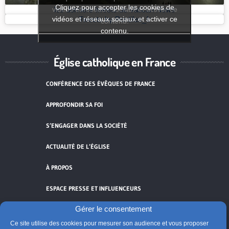
Cliquez pour accepter les cookies de
vidéos et réseaux sociaux et activer ce
les derniers tweets de Vatican News
vidéos et réseaux sociaux et activer ce
Tweets by Pontifex_fr
contenu.
contenu.
Église catholique en France
CONFÉRENCE DES ÉVÊQUES DE FRANCE
APPROFONDIR SA FOI
S’ENGAGER DANS LA SOCIÉTÉ
ACTUALITÉ DE L’ÉGLISE
À PROPOS
ESPACE PRESSE ET INFLUENCEURS
Gérer le consentement
FLUX RSS
Ce site utilise des cookies pour mesurer son audience et vous proposer