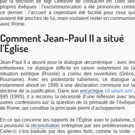
par la décision de Mgr Lefebvre de consacrer en 1988 ses
propres évêques : l’excommunication a été prononcée contre
ce dernier ; l’accueil a cependant été facilité pour ceux qui
avaient été proches de lui, mais voulaient rester en communion
avec Rome.
Comment Jean-Paul II a situé
l’Église
Jean-Paul II a œuvré pour le dialogue œcuménique : avec les
orthodoxes, ce dialogue difficile en raison notamment de la
situation politique (Russie) a connu des ouvertures (Grèce,
Roumanie). Avec les protestants luthériens, ce dialogue a
notamment abouti en 1999 à une déclaration commune sur la
doctrine de la justification. Dans son
encyclique
Ut unum sint
,
§95 (1995), il a reconnu la nécessité d’une réflexion avec les
autres confessions sur la question de la primauté de l’évêque
de Rome, qui constitue la principale pierre d’achoppement.
En ce qui concerne les rapports de l’Église avec le judaïsme, il
a poursuivi la
réconciliation
entreprise par ses prédécesseurs
Celle-ci s’est traduite par des gestes forts, comme la visite –