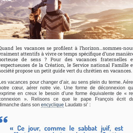
Quand les vacances se profilent à l’horizon…sommes-nou
vraiment attentifs à vivre ce temps spécifique d’une manièr
porteuse de sens ? Pour des vacances fraternelles e
respectueuses de la Création, le Service national Famille e
société propose un petit guide vert du chrétien en vacances.
Les vacances pour changer d’air, au sens plein du terme. Aére
notre cœur, aérer notre vie. Une forme de déconnexion qu
exprime en creux le besoin d’une forme équivalente de « re
connexion ». Relisons ce que le pape François écrit d
dimanche dans son
encyclique
Laudato si’ :
« Ce jour, comme le sabbat juif, est