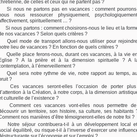
chrétienne, de celles et ceux qui ne partent pas ?
Si nous ne partons pas en vacances : comment pourrons
nous nous ressourcer physiquement, psychologiquement
affectivement, spirituellement … ?
Si nous partons : comment choisirons-nous le lieu et la form
de nos vacances ? Selon quels critères ?
Quel mode de transport allons-nous utiliser pour rejoindr
notre lieu de vacances ? En fonction de quels critères ?
Quelle place ferons-nous, durant ces vacances, à la vie e
Eglise ? A la prière et à la dimension spirituelle ? A l
contemplation, à l’émerveillement ?
Quel sera notre rythme de vie, notre rapport au temps, a
bruit ?
Ces vacances seront-elles l’occasion de porter plus
d’attention à la Création, à notre corps, à la dimension artistiqu
et culturelle de l’existence ?
Comment ces vacances vont-elles nous permettre de
découvrir un territoire, son histoire, sa culture, ses habitants 
Comment nos manières d’être témoigneront-elles de notre foi ?
Notre séjour contribuera-t-il à un développement local e
social équilibré, ou risque-t-il à l’inverse d’exercer une influenc
déstructurante sur l’économie et sur l’emploi ?