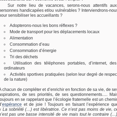
Sur notre lieu de vacances, serons-nous attentifs aux
personnes handicapées et/ou vulnérables ? Interviendrons-nou
pour sensibiliser les accueillants ?
Adopterons-nous les bons réflexes ?
Mode de transport pour les déplacements locaux
Alimentation
Consommation d’eau
Consommation d’énergie
Tri des déchets
Utilisation des téléphones portables, d’internet, des
ordinateurs
Activités sportives pratiquées (selon leur degré de respec
de la nature)
A chacun de compléter et d’enrichir en fonction de sa vie, de se
aspirations, de ses priorités, de ses questionnements…. Mai
toujours en se rappelant que l’écologie fraternelle est un chemi
d’
espérance
et de joie ! Toujours en faisant l’expérience qu
« La sobriété (…) est libératrice. Ce n’est pas moins de vie, c
n’est pas une basse intensité de vie mais tout le contraire (…)