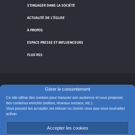
S’ENGAGER DANS LA SOCIÉTÉ
ACTUALITÉ DE L’ÉGLISE
À PROPOS
ESPACE PRESSE ET INFLUENCEURS
FLUX RSS
Cliquez pour accepter les cookies de
Gérer le consentement
vidéos et réseaux sociaux et activer ce
Ce site utilise des cookies pour mesurer son audience et vous proposer
© Église catholique en France
contenu.
des contenus enrichis (vidéos, réseaux sociaux, etc.).
Édité par la Conférence des évêques de France
Vous pouvez les accepter, les refuser ou choisir ceux que vous souhaitez
Suivre @Eglisecatho
activer.
Accepter les cookies