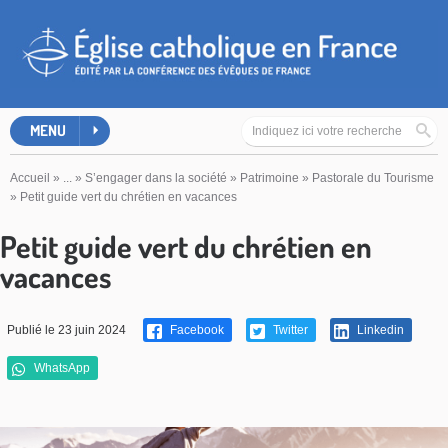
MENU
Accueil
»
...
»
S’engager dans la société
»
Patrimoine
»
Pastorale du Tourisme
»
Petit guide vert du chrétien en vacances
Petit guide vert du chrétien en
vacances
Publié le 23 juin 2024
Facebook
Twitter
Linkedin
WhatsApp