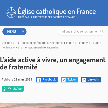
MENU
Accueil
»
...
»
Église et bioéthique
»
Science et Ethique
»
Fin de vie
»
L’aide
active à vivre, un engagement de fraternité
L’aide active à vivre, un engagement
de fraternité
Publié le 28 mars 2023
Facebook
Twitter
Linkedin
WhatsApp