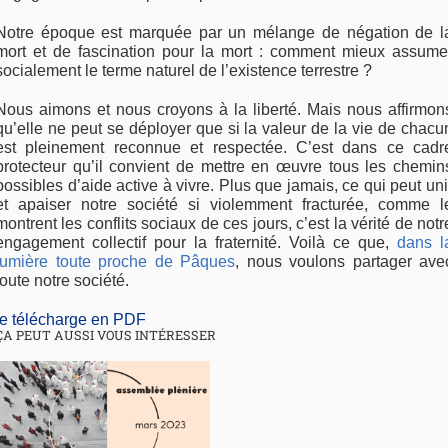
Notre époque est marquée par un mélange de négation de l
mort et de fascination pour la mort : comment mieux assume
socialement le terme naturel de l’existence terrestre ?
Nous aimons et nous croyons à la liberté. Mais nous affirmon
qu’elle ne peut se déployer que si la valeur de la vie de chacu
est pleinement reconnue et respectée. C’est dans ce cadr
protecteur qu’il convient de mettre en œuvre tous les chemin
possibles d’aide active à vivre. Plus que jamais, ce qui peut uni
et apaiser notre société si violemment fracturée, comme l
montrent les conflits sociaux de ces jours, c’est la vérité de notr
engagement collectif pour la fraternité. Voilà ce que,
dans l
lumière toute proche de Pâques
, nous voulons partager ave
toute notre société.
je télécharge en PDF
ÇA PEUT AUSSI VOUS INTÉRESSER