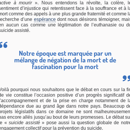
active à mourir
». Nous entendons la révolte, la colère, l
sentiment d’injustice qui retentissent face à la souffrance et à l
mort comme des appels à une plus grande fraternité et comme l
recherche d’une
espérance
dont nous désirons témoigner, mai
en aucun cas comme une légitimation de l’euthanasie ou d
suicide assisté.
Notre époque est marquée par un
mélange de négation de la mort et de
fascination pour la mort
Voilà pourquoi nous souhaitons que le débat en cours sur la fi
de vie constitue l’occasion positive d’un progrès significatif d
l’accompagnement et de la prise en charge notamment de l
dépendance due au grand âge dans notre pays. Beaucoup d
projets législatifs dans ce domaine ne sont malheureusemen
pas encore allés jusqu’au bout de leurs promesses. Le débat su
le «
suicide assisté
» pose aussi la question globale de notr
engagement collectif pour la prévention du suicide.