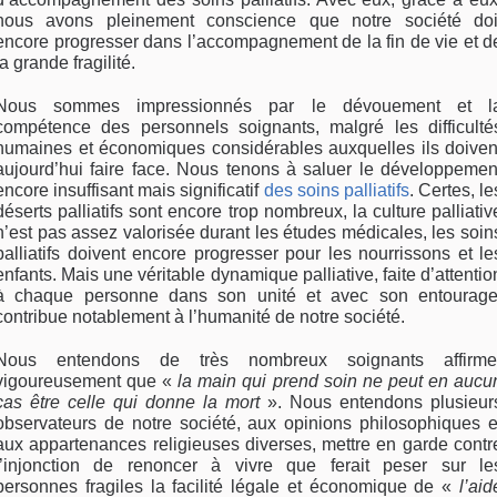
nous avons pleinement conscience que notre société doi
encore progresser dans l’accompagnement de la fin de vie et d
la grande fragilité.
Nous sommes impressionnés par le dévouement et l
compétence des personnels soignants, malgré les difficulté
humaines et économiques considérables auxquelles ils doiven
aujourd’hui faire face. Nous tenons à saluer le développemen
encore insuffisant mais significatif
des soins palliatifs
. Certes, le
déserts palliatifs sont encore trop nombreux, la culture palliativ
n’est pas assez valorisée durant les études médicales, les soin
palliatifs doivent encore progresser pour les nourrissons et le
enfants. Mais une véritable dynamique palliative, faite d’attentio
à chaque personne dans son unité et avec son entourage
contribue notablement à l’humanité de notre société.
Nous entendons de très nombreux soignants affirme
vigoureusement que «
la main qui prend soin ne peut en aucu
cas être celle qui donne la mort
». Nous entendons plusieur
observateurs de notre société, aux opinions philosophiques e
aux appartenances religieuses diverses, mettre en garde contr
l’injonction de renoncer à vivre que ferait peser sur le
personnes fragiles la facilité légale et économique de «
l’aid