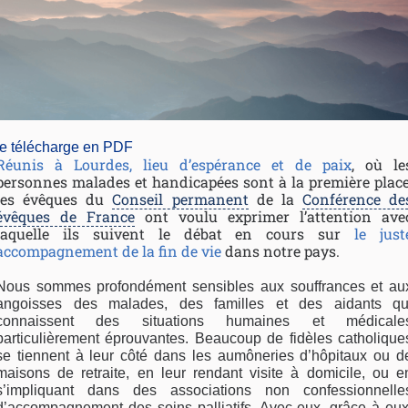
je télécharge en PDF
Réunis à Lourdes, lieu d’espérance et de paix
, où le
personnes malades et handicapées sont à la première place
les évêques du
Conseil permanent
de la
Conférence de
évêques de France
ont voulu exprimer l’attention ave
laquelle ils suivent le débat en cours sur
le just
accompagnement de la fin de vie
dans notre pays.
Nous sommes profondément sensibles aux souffrances et au
angoisses des malades, des familles et des aidants qu
connaissent des situations humaines et médicale
particulièrement éprouvantes. Beaucoup de fidèles catholique
se tiennent à leur côté dans les aumôneries d’hôpitaux ou d
maisons de retraite, en leur rendant visite à domicile, ou e
s’impliquant dans des associations non confessionnelle
d’accompagnement des soins palliatifs. Avec eux, grâce à eux