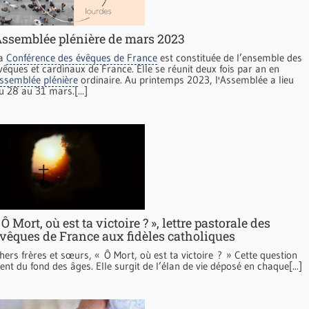
ssemblée plénière de mars 2023
a
Conférence des évêques de France
est constituée de l’ensemble des
vêques et cardinaux de France. Elle se réunit deux fois par an en
ssemblée plénière
ordinaire. Au printemps 2023, l'Assemblée a lieu
u 28 au 31 mars.[...]
 Ô Mort, où est ta victoire ? », lettre pastorale des
vêques de France aux fidèles catholiques
hers frères et sœurs, « Ô Mort, où est ta victoire ? » Cette question
ient du fond des âges. Elle surgit de l’élan de vie déposé en chaque[...]