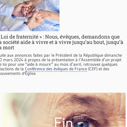
 Loi de fraternité » : Nous, évêques, demandons que
a société aide à vivre et à vivre jusqu’au bout, jusqu’à
a mort
uite aux annonces faites par le Président de la République dimanche
0 mars 2024 à propos de la présentation à l’Assemblée d’un projet
e loi pour une "aide à mourir" au mois d’avril, retrouvez quelques
éactions de la
Conférence des évêques de France
(CEF) et des
ouvements d'Église.