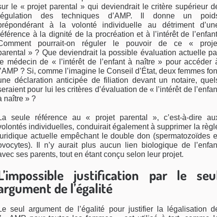
sur le « projet parental » qui deviendrait le critère supérieur d
régulation des techniques d’AMP. Il donne un poid
prépondérant à la volonté individuelle au détriment d’un
référence à la dignité de la procréation et à l’intérêt de l’enfant
Comment pourrait-on réguler le pouvoir de ce « proje
parental » ? Que deviendrait la possible évaluation actuelle pa
le médecin de « l’intérêt de l’enfant à naître » pour accéder 
l’AMP ? Si, comme l’imagine le Conseil d’État, deux femmes fon
une déclaration anticipée de filiation devant un notaire, quel
seraient pour lui les critères d’évaluation de « l’intérêt de l’enfan
à naître » ?
La seule référence au « projet parental », c’est-à-dire au
volontés individuelles, conduirait également à supprimer la règl
juridique actuelle empêchant le double don (spermatozoïdes e
ovocytes). Il n’y aurait plus aucun lien biologique de l’enfan
avec ses parents, tout en étant conçu selon leur projet.
L’impossible justification par le seu
argument de l’égalité
Le seul argument de l’égalité pour justifier la légalisation d