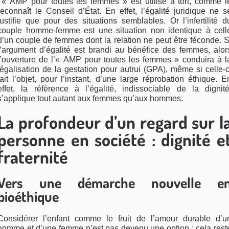
l’« AMP pour toutes les femmes » est utilisé à tort, comme l
reconnaît le Conseil d’État. En effet, l’égalité juridique ne s
justifie que pour des situations semblables. Or l’infertilité d
couple homme-femme est une situation non identique à cell
d’un couple de femmes dont la relation ne peut être féconde. S
l’argument d’égalité est brandi au bénéfice des femmes, alor
l’ouverture de l’« AMP pour toutes les femmes » conduira à l
légalisation de la gestation pour autrui (GPA), même si celle-c
fait l’objet, pour l’instant, d’une large réprobation éthique. E
effet, la référence à l’égalité, indissociable de la dignité
s’applique tout autant aux femmes qu’aux hommes.
La profondeur d’un regard sur l
personne en société : dignité e
fraternité
Vers une démarche nouvelle e
bioéthique
Considérer l’enfant comme le fruit de l’amour durable d’u
homme et d’une femme n’est pas devenu une option ; cela rest