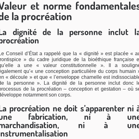
Valeur et norme fondamentale
de la procréation
La dignité de la personne inclut l
procréation
Le Conseil d’État a rappelé que la « dignité » est placée « a
frontispice » du cadre juridique de la bioéthique française e
qu’elle a une « valeur constitutionnelle ». Il a soulign
également qu’« une conception particulière du corps humain 
en « découle » et que « l’enveloppe charnelle est indissociabl
de la personne ». La dignité de la personne inclut donc l
processus de la procréation – conception et gestation – où s
développe notamment son corps.
La procréation ne doit s’apparenter ni 
une fabrication, ni à un
marchandisation, ni à un
instrumentalisation