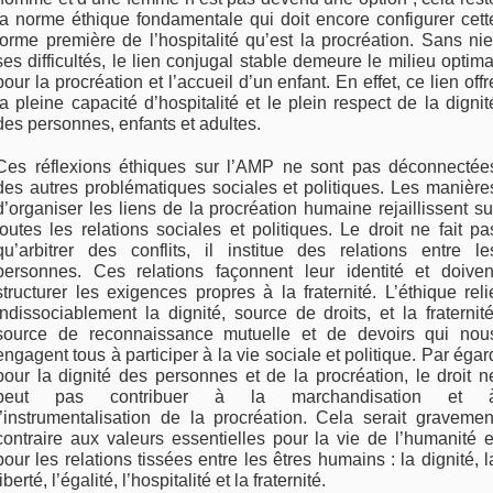
la norme éthique fondamentale qui doit encore configurer cett
forme première de l’hospitalité qu’est la procréation. Sans nie
ses difficultés, le lien conjugal stable demeure le milieu optima
pour la procréation et l’accueil d’un enfant. En effet, ce lien offr
la pleine capacité d’hospitalité et le plein respect de la dignit
des personnes, enfants et adultes.
Ces réflexions éthiques sur l’AMP ne sont pas déconnectée
des autres problématiques sociales et politiques. Les manière
d’organiser les liens de la procréation humaine rejaillissent su
toutes les relations sociales et politiques. Le droit ne fait pa
qu’arbitrer des conflits, il institue des relations entre le
personnes. Ces relations façonnent leur identité et doiven
structurer les exigences propres à la fraternité. L’éthique reli
indissociablement la dignité, source de droits, et la fraternité
source de reconnaissance mutuelle et de devoirs qui nou
engagent tous à participer à la vie sociale et politique. Par égar
pour la dignité des personnes et de la procréation, le droit n
peut pas contribuer à la marchandisation et 
l’instrumentalisation de la procréation. Cela serait gravemen
contraire aux valeurs essentielles pour la vie de l’humanité e
pour les relations tissées entre les êtres humains : la dignité, l
liberté, l’égalité, l’hospitalité et la fraternité.