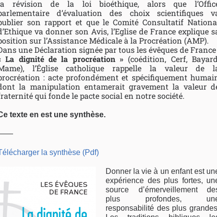
la révision de la loi bioéthique, alors que l’Offic
parlementaire d’évaluation des choix scientifiques v
publier son rapport et que le Comité Consultatif Nationa
d’Ethique va donner son Avis, l’Eglise de France explique s
position sur l’Assistance Médicale à la Procréation (AMP).
Dans une Déclaration signée par tous les évêques de France 
« La dignité de la procréation »
(coédition, Cerf, Bayard
Mame), l’Église catholique rappelle la valeur de l
procréation : acte profondément et spécifiquement humai
dont la manipulation entamerait gravement la valeur d
fraternité qui fonde le pacte social en notre société.
Ce texte en est une synthèse.
——
Télécharger la synthèse (Pdf)
Donner la vie à un enfant est un
expérience des plus fortes, un
source d’émerveillement de
plus profondes, un
responsabilité des plus grandes