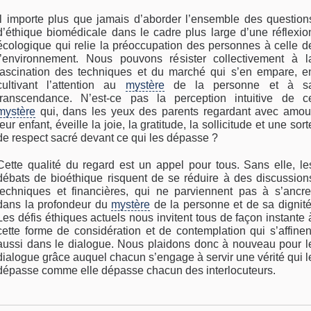
Il importe plus que jamais d’aborder l’ensemble des question
d’éthique biomédicale dans le cadre plus large d’une réflexio
écologique qui relie la préoccupation des personnes à celle d
l’environnement. Nous pouvons résister collectivement à l
fascination des techniques et du marché qui s’en empare, e
cultivant l’attention au
mystère
de la personne et à s
transcendance. N’est-ce pas la perception intuitive de c
mystère
qui, dans les yeux des parents regardant avec amou
leur enfant, éveille la joie, la gratitude, la sollicitude et une sort
de respect sacré devant ce qui les dépasse ?
Cette qualité du regard est un appel pour tous. Sans elle, le
débats de bioéthique risquent de se réduire à des discussion
techniques et financières, qui ne parviennent pas à s’ancre
dans la profondeur du
mystère
de la personne et de sa dignité
Les défis éthiques actuels nous invitent tous de façon instante 
cette forme de considération et de contemplation qui s’affinen
aussi dans le dialogue. Nous plaidons donc à nouveau pour l
dialogue grâce auquel chacun s’engage à servir une vérité qui l
dépasse comme elle dépasse chacun des interlocuteurs.