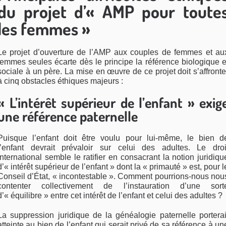
du projet d’« AMP pour toute
les femmes »
Le projet d’ouverture de l’AMP aux couples de femmes et au
femmes seules écarte dès le principe la référence biologique e
sociale à un père. La mise en œuvre de ce projet doit s’affronte
à cinq obstacles éthiques majeurs :
« L’intérêt supérieur de l’enfant » exig
une référence paternelle
Puisque l’enfant doit être voulu pour lui-même, le bien d
l’enfant devrait prévaloir sur celui des adultes. Le droi
international semble le ratifier en consacrant la notion juridiqu
d’« intérêt supérieur de l’enfant » dont la « primauté » est, pour l
Conseil d’État, « incontestable ». Comment pourrions-nous nou
contenter collectivement de l’instauration d’une sort
d’« équilibre » entre cet intérêt de l’enfant et celui des adultes ?
La suppression juridique de la généalogie paternelle porterai
atteinte au bien de l’enfant qui serait privé de sa référence à un