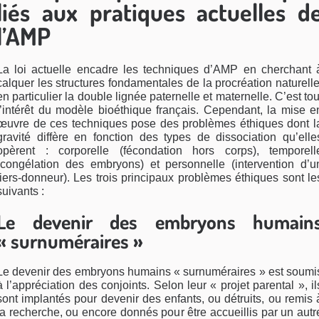
liés aux pratiques actuelles d
l’AMP
La loi actuelle encadre les techniques d’AMP en cherchant 
calquer les structures fondamentales de la procréation naturelle
en particulier la double lignée paternelle et maternelle. C’est tou
l’intérêt du modèle bioéthique français. Cependant, la mise e
œuvre de ces techniques pose des problèmes éthiques dont l
gravité diffère en fonction des types de dissociation qu’elle
opèrent : corporelle (fécondation hors corps), temporell
(congélation des embryons) et personnelle (intervention d’u
tiers-donneur). Les trois principaux problèmes éthiques sont le
suivants :
Le devenir des embryons humain
« surnuméraires »
Le devenir des embryons humains « surnuméraires » est soumi
à l’appréciation des conjoints. Selon leur « projet parental », il
sont implantés pour devenir des enfants, ou détruits, ou remis 
la recherche, ou encore donnés pour être accueillis par un autr