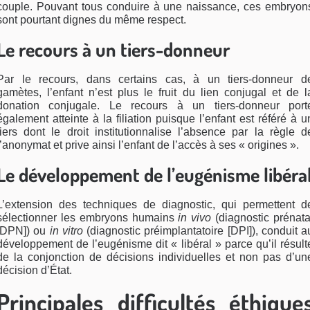
couple. Pouvant tous conduire à une naissance, ces embryon
sont pourtant dignes du même respect.
Le recours à un tiers-donneur
Par le recours, dans certains cas, à un tiers-donneur d
gamètes, l’enfant n’est plus le fruit du lien conjugal et de l
donation conjugale. Le recours à un tiers-donneur port
également atteinte à la filiation puisque l’enfant est référé à u
tiers dont le droit institutionnalise l’absence par la règle d
l’anonymat et prive ainsi l’enfant de l’accès à ses « origines ».
Le développement de l’eugénisme libéra
L’extension des techniques de diagnostic, qui permettent d
sélectionner les embryons humains
in vivo
(diagnostic prénata
[DPN]) ou
in vitro
(diagnostic préimplantatoire [DPI]), conduit a
développement de l’eugénisme dit « libéral » parce qu’il résult
de la conjonction de décisions individuelles et non pas d’un
décision d’État.
Principales difficultés éthique