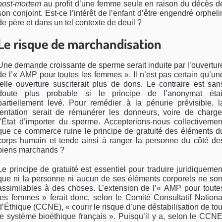
post-mortem
au profit d’une femme seule en raison du décès d
son conjoint. Est-ce l’intérêt de l’enfant d’être engendré orpheli
de père et dans un tel contexte de deuil ?
Le risque de marchandisation
Une demande croissante de sperme serait induite par l’ouvertur
de l’« AMP pour toutes les femmes ». Il n’est pas certain qu’un
telle ouverture susciterait plus de dons. Le contraire est san
doute plus probable si le principe de l’anonymat étai
partiellement levé. Pour remédier à la pénurie prévisible, l
tentation serait de rémunérer les donneurs, voire de charge
l’État d’importer du sperme. Accepterions-nous collectivemen
que ce commerce ruine le principe de gratuité des éléments d
corps humain et tende ainsi à ranger la personne du côté de
biens marchands ?
Le principe de gratuité est essentiel pour traduire juridiquemen
que ni la personne ni aucun de ses éléments corporels ne son
assimilables à des choses. L’extension de l’« AMP pour toute
les femmes » ferait donc, selon le Comité Consultatif Nationa
d’Éthique (CCNE), « courir le risque d’une déstabilisation de tou
le système bioéthique français ». Puisqu’il y a, selon le CCNE