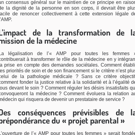
un consensus général sur le maintien de ce principe en raiso
de la dignité de la personne en son corps, il devrait être plu
facile de renoncer collectivement à cette extension légale d
l’AMP.
L’impact de la transformation de l
mission de la médecine
La légalisation de l’« AMP pour toutes les femmes 
contribuerait à transformer le rôle de la médecine en y intégran
la prise en compte des demandes sociétales. Comment établi
les priorités de soin et de son financement si le critère n’est plu
celui de la pathologie médicale ? Sans ce critère objectif
comment fonder la justice relative à la solidarité et à l’égalité d
tous devant le soin ? Comment réguler les désirs insatisfaits qu
convoqueront la médecine ? Comment évoluera la relation a
médecin qui risquera de devenir un prestataire de service ?
Des conséquences prévisibles de l
prépondérance du « projet parental »
L’ouverture de l’« AMP pour toutes les femmes » serait fondé