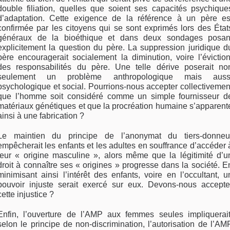
double filiation, quelles que soient ses capacités psychique
d’adaptation. Cette exigence de la référence à un père es
confirmée par les citoyens qui se sont exprimés lors des État
généraux de la bioéthique et dans deux sondages posan
explicitement la question du père. La suppression juridique d
père encouragerait socialement la diminution, voire l’éviction
des responsabilités du père. Une telle dérive poserait no
seulement un problème anthropologique mais auss
psychologique et social. Pourrions-nous accepter collectivemen
que l’homme soit considéré comme un simple fournisseur d
matériaux génétiques et que la procréation humaine s’apparent
ainsi à une fabrication ?
Le maintien du principe de l’anonymat du tiers-donneu
empêcherait les enfants et les adultes en souffrance d’accéder 
leur « origine masculine », alors même que la légitimité d’u
droit à connaître ses « origines » progresse dans la société. E
minimisant ainsi l’intérêt des enfants, voire en l’occultant, u
pouvoir injuste serait exercé sur eux. Devons-nous accepte
cette injustice ?
Enfin, l’ouverture de l’AMP aux femmes seules impliquerait
selon le principe de non-discrimination, l’autorisation de l’AM