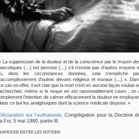
« La suppression de la douleur et de la conscience par le moyen de
narcotiques (…) est permise (…) s’il n’existe pas d’autres moyens e
si, dans les circonstances données, cela n’empêche pa
l’accomplissement d’autres devoirs religieux et moraux (…) ». Dan
ce cas en effet, il est clair que la mort n’est en aucune façon voulue o
recherchée, même si le risque en est raisonnablement couru ; on 
simplement l’intention de calmer efficacement la douleur en employan
dans ce but les analgésiques dont la science médicale dispose. »
Déclaration sur l’euthanasie
, Congrégation pour la Doctrine d
la Foi, 5 mai 1980, partie III.
NAVIGUER ENTRE LES NOTIONS