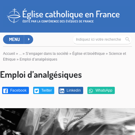
MENU
Accueil
»
...
»
S’engager dans la société
»
Église et bioéthique
»
Science et
Ethique
»
Emploi d’analgésiques
Emploi d’analgésiques
Facebook
Twitter
Linkedin
WhatsApp