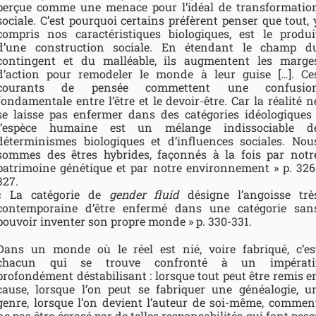
perçue comme une menace pour l’idéal de transformatio
sociale. C’est pourquoi certains préfèrent penser que tout, 
compris nos caractéristiques biologiques, est le produi
d’une construction sociale. En étendant le champ d
contingent et du malléable, ils augmentent les marge
d’action pour remodeler le monde à leur guise […]. Ce
courants de pensée commettent une confusio
fondamentale entre l’être et le devoir-être. Car la réalité n
se laisse pas enfermer dans des catégories idéologiques 
l’espèce humaine est un mélange indissociable d
déterminismes biologiques et d’influences sociales. Nou
sommes des êtres hybrides, façonnés à la fois par notr
patrimoine génétique et par notre environnement » p. 326
327.
« La catégorie de
gender fluid
désigne l’angoisse trè
contemporaine d’être enfermé dans une catégorie san
pouvoir inventer son propre monde » p. 330-331.
Dans un monde où le réel est nié, voire fabriqué, c’es
chacun qui se trouve confronté à un impérati
profondément déstabilisant : lorsque tout peut être remis e
cause, lorsque l’on peut se fabriquer une généalogie, u
genre, lorsque l’on devient l’auteur de soi-même, commen
ne pas être écrasé par de telles responsabilités qui font pese