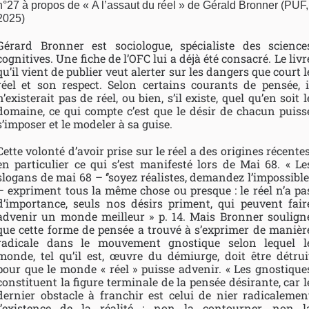
n°27 à propos de « A l’assaut du réel » de Gérald Bronner (PUF,
2025)
Gérard Bronner est sociologue, spécialiste des science
cognitives. Une fiche de l’OFC lui a déjà été consacré. Le livr
qu’il vient de publier veut alerter sur les dangers que court l
réel et son respect. Selon certains courants de pensée, i
n’existerait pas de réel, ou bien, s’il existe, quel qu’en soit l
domaine, ce qui compte c’est que le désir de chacun puiss
s’imposer et le modeler à sa guise.
Cette volonté d’avoir prise sur le réel a des origines récentes
en particulier ce qui s’est manifesté lors de Mai 68. « Le
slogans de mai 68 – ‘’soyez réalistes, demandez l’impossible’
– expriment tous la même chose ou presque : le réel n’a pa
d’importance, seuls nos désirs priment, qui peuvent fair
advenir un monde meilleur » p. 14. Mais Bronner soulign
que cette forme de pensée a trouvé à s’exprimer de manièr
radicale dans le mouvement gnostique selon lequel l
monde, tel qu’il est, œuvre du démiurge, doit être détrui
pour que le monde « réel » puisse advenir. « Les gnostique
constituent la figure terminale de la pensée désirante, car l
dernier obstacle à franchir est celui de nier radicalemen
l’existence de la réalité : non la contourner, non l