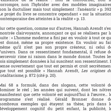
corrompre, non l’hybrider avec des modèles imaginaires
non la ductuliser mais tout simplement : l’anéantir » p. 392
Le projet du livre se concentre cependant « sur la situatio
contemporaine des atteintes à la réalité » p. 13.
Sur cette question, comme sur d’autres, Hannah Arendt s’es
montrée clairvoyante, annonçant ce qui se réalisera par l
suite : « L’homme moderne a fini par en vouloir à tout ce qu
est donné, même sa propre existence. En vouloir au fai
même qu’il n’est pas son propre créateur, ni celui d
l’univers. Dans ce ressentiment fondamental, il refuse d
percevoir rime ni raison dans le monde donné. Toutes le
lois simplement données à lui suscitent son ressentiment. I
pense ouvertement que tout est permis et croit secrètemen
que tout est possible » Hannah Arendt,
Les origines d
totalitarisme
, p. 872 (cité p. 20).
Mai 68 a formulé, dans des slogans, cette volonté d
dominer le réel ; les années qui suivent, dont les nôtres
manifestent que cette volonté est aujourd’hui à l’œuvre… l
programme s’est réalisé. Gérald Bronner donne d
nombreux exemples qui étayent sa thèse, pris dans l
développement cognitif du petit enfant, la publicité, l