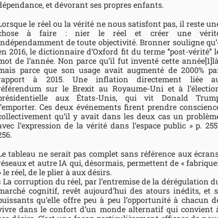
dépendance, et dévorant ses propres enfants.
Lorsque le réel ou la vérité ne nous satisfont pas, il reste un
chose à faire : nier le réel et créer une vérit
indépendamment de toute objectivité. Bronner souligne qu’
en 2016, le dictionnaire d’Oxford fit du terme ‘’post-vérité’’ l
mot de l’année. Non parce qu’il fut inventé cette année[1]là
mais parce que son usage avait augmenté de 2000% pa
rapport à 2015. Une inflation directement liée a
référendum sur le Brexit au Royaume-Uni et à l’électio
présidentielle aux États-Unis, qui vit Donald Trum
l’emporter. Ces deux événements firent prendre conscienc
collectivement qu’il y avait dans les deux cas un problèm
avec l’expression de la vérité dans l’espace public » p. 255
256.
Le tableau ne serait pas complet sans référence aux écrans
réseaux et autre IA qui, désormais, permettent de « fabrique
» le réel, de le plier à aux désirs.
« La corruption du réel, par l’entremise de la dérégulation d
marché cognitif, revêt aujourd’hui des atours inédits, et s
puissants qu’elle offre peu à peu l’opportunité à chacun d
vivre dans le confort d’un monde alternatif qui convient 