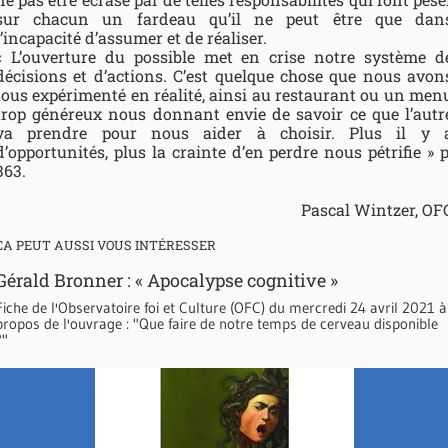
sur chacun un fardeau qu’il ne peut être que dan
l’incapacité d’assumer et de réaliser.
« L’ouverture du possible met en crise notre système d
décisions et d’actions. C’est quelque chose que nous avon
tous expérimenté en réalité, ainsi au restaurant ou un men
trop généreux nous donnant envie de savoir ce que l’autr
va prendre pour nous aider à choisir. Plus il y 
d’opportunités, plus la crainte d’en perdre nous pétrifie » p
363.
Pascal Wintzer, OF
CA PEUT AUSSI VOUS INTÉRESSER
Gérald Bronner : « Apocalypse cognitive »
Fiche de l'Observatoire foi et Culture (OFC) du mercredi 24 avril 2021 à
propos de l'ouvrage : "Que faire de notre temps de cerveau disponible
?"