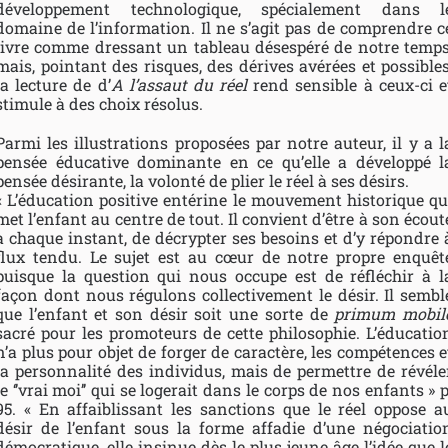
développement technologique, spécialement dans l
domaine de l’information. Il ne s’agit pas de comprendre c
livre comme dressant un tableau désespéré de notre temps
mais, pointant des risques, des dérives avérées et possibles
la lecture de d’
A l’assaut du réel
rend sensible à ceux-ci e
stimule à des choix résolus.
Parmi les illustrations proposées par notre auteur, il y a l
pensée éducative dominante en ce qu’elle a développé l
pensée désirante, la volonté de plier le réel à ses désirs.
« L’éducation positive entérine le mouvement historique qu
met l’enfant au centre de tout. Il convient d’être à son écout
à chaque instant, de décrypter ses besoins et d’y répondre 
flux tendu. Le sujet est au cœur de notre propre enquêt
puisque la question qui nous occupe est de réfléchir à l
façon dont nous régulons collectivement le désir. Il sembl
que l’enfant et son désir soit une sorte de
primum mobil
sacré pour les promoteurs de cette philosophie. L’éducatio
n’a plus pour objet de forger de caractère, les compétences e
la personnalité des individus, mais de permettre de révéle
le ‘’vrai moi’’ qui se logerait dans le corps de nos enfants » p
95. « En affaiblissant les sanctions que le réel oppose a
désir de l’enfant sous la forme affadie d’une négociatio
démocratique, elle insinue dès le plus jeune âge l’idée que l