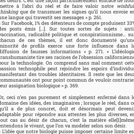
ses désirs. C’est une façon particulièrement efficace de nou
mettre à l’abri du réel et de faire valoir notre
wishful
thinking
que de transmuer les signes qu’il nous envoie e
une langue qui travestit ses messages » p. 261.
« Sur Facebook, 1% des détenteurs de compte produisent 33
des posts émis […]. Sur toutes sortes de sujets : anti
vaccination, radicalité politique et conspirationnisme… su
chacun de ces thèmes, il est donc documenté qu’un
minorité de profils exerce une forte influence dans l
diffusion de fausses informations » p. 271. « L’idéologi
transhumaniste tire ses racines de l’obsession californienn
pour la technologie. On comprend sans mal comment cett
passion technophile peut rejoindre les espoirs d’individu
manifestant des troubles identitaires. Il reste que les deu
communautés ont pour point commun de vouloir contrarie
leur assignation biologique » p. 369.
Or, ceci n’en pas purement et simplement enfermé dans l
domaine des idées, des imaginaires ; lorsque le réel, dans c
qu’il a de plus concret, doit et désormais peut deveni
adaptable pour répondre aux attentes les plus diverses, e
tout cas au désir de chacun, c’est la matière elle[1]même
entendons le vivant, que l’on va modeler selon son désir.
« L’idée que notre biologie puisse imposer certaine limite es